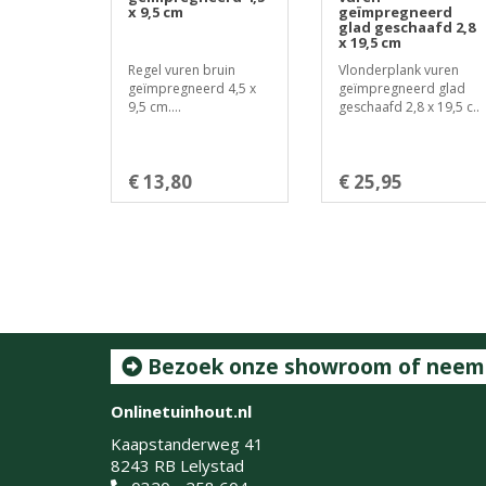
x 9,5 cm
geïmpregneerd
glad geschaafd 2,8
x 19,5 cm
Regel vuren bruin
Vlonderplank vuren
geïmpregneerd 4,5 x
geïmpregneerd glad
9,5 cm....
geschaafd 2,8 x 19,5 c..
€ 13,80
€ 25,95
Bezoek onze showroom of neem c
Onlinetuinhout.nl
Kaapstanderweg 41
8243 RB Lelystad