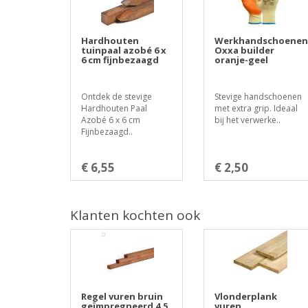
Hardhouten
Werkhandschoenen
tuinpaal azobé 6 x
Oxxa builder
6 cm fijnbezaagd
oranje-geel
Ontdek de stevige
Stevige handschoenen
Hardhouten Paal
met extra grip. Ideaal
Azobé 6 x 6 cm
bij het verwerke..
Fijnbezaagd..
€ 6,55
€ 2,50
Klanten kochten ook
Regel vuren bruin
Vlonderplank
geïmpregneerd 4,5
vuren