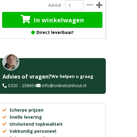
Aantal
In winkelwagen
Direct leverbaar!
Advies of vragen?
We helpen u graag
0320 - 258604
info@onlinetuinhout.nl
Scherpe prijzen
Snelle levering
Uitsluitend topkwaliteit
Vakkundig personeel