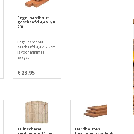
Regel hardhout
geschaafd 4,4 x 6,8
cm
Regel hardhout
geschaafd 4,4 x 6,8 cm
is voor minimaal
zaagv..
€ 23,95
Tuinscherm
Hardhouten
aanbieding 10 mm
beschoeiingsplank