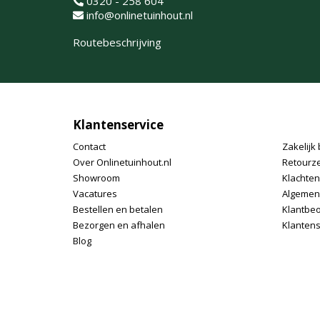
0320 - 258 604
info@onlinetuinhout.nl
Routebeschrijving
Klantenservice
Contact
Zakelijk 
Over Onlinetuinhout.nl
Retourz
Showroom
Klachte
Vacatures
Algemen
Bestellen en betalen
Klantbe
Bezorgen en afhalen
Klantens
Blog