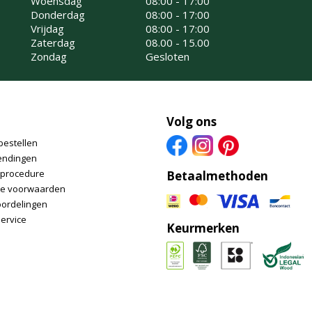
Woensdag
08:00 - 17:00
Donderdag
08:00 - 17:00
Vrijdag
08:00 - 17:00
Zaterdag
08.00 - 15.00
Zondag
Gesloten
Volg ons
bestellen
endingen
nprocedure
Betaalmethoden
e voorwaarden
oordelingen
ervice
Keurmerken