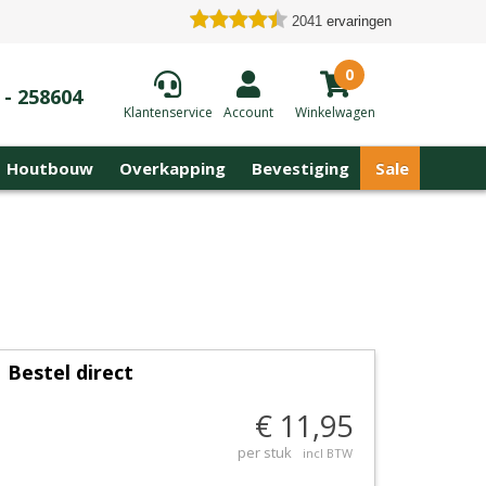
2041
ervaringen
0
 - 258604
Klantenservice
Account
Winkelwagen
Houtbouw
Overkapping
Bevestiging
Sale
Bestel direct
€ 11,95
per stuk
incl BTW