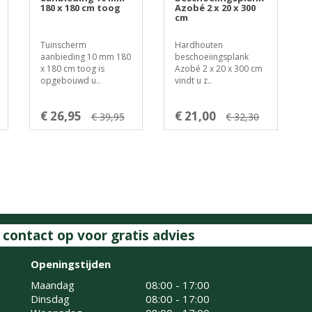
180 x 180 cm toog
Azobé 2 x 20 x 300
cm
Tuinscherm
Hardhouten
aanbieding 10 mm 180
beschoeiingsplank
x 180 cm toog is
Azobé 2 x 20 x 300 cm
opgebouwd u..
vindt u z..
€ 26,95
€ 21,00
€ 39,95
€ 32,30
ontact op voor gratis advies
Openingstijden
Maandag
08:00 - 17:00
Dinsdag
08:00 - 17:00