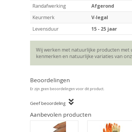
Randafwerking
Afgerond
Keurmerk
V-legal
Levensduur
15 - 25 jaar
Wij werken met natuurlijke producten met 
kenmerken en natuurlijke variaties van on
Beoordelingen
Er zijn geen beoordelingen voor dit product.
Geef beoordeling
Aanbevolen producten