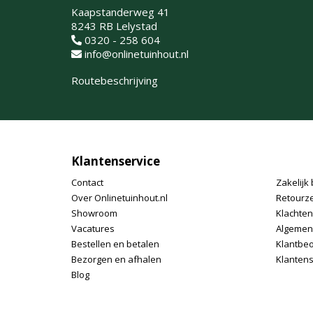
Kaapstanderweg 41
8243 RB Lelystad
0320 - 258 604
info@onlinetuinhout.nl
Routebeschrijving
Klantenservice
Contact
Zakelijk 
Over Onlinetuinhout.nl
Retourz
Showroom
Klachte
Vacatures
Algemen
Bestellen en betalen
Klantbe
Bezorgen en afhalen
Klantens
Blog