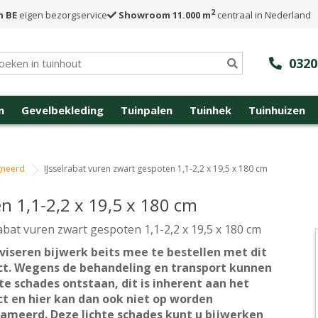
2
n BE
eigen bezorgservice
Showroom 11.000 m
centraal in Nederland
0320
n
Gevelbekleding
Tuinpalen
Tuinhek
Tuinhuizen
gneerd
IJsselrabat vuren zwart gespoten 1,1-2,2 x 19,5 x 180 cm
n 1,1-2,2 x 19,5 x 180 cm
rabat vuren zwart gespoten 1,1-2,2 x 19,5 x 180 cm
viseren bijwerk beits mee te bestellen met dit
ct. Wegens de behandeling en transport kunnen
hte schades ontstaan, dit is inherent aan het
t en hier kan dan ook niet op worden
ameerd. Deze lichte schades kunt u bijwerken