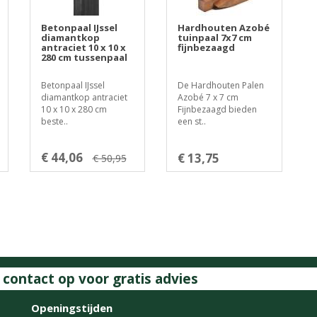
Betonpaal IJssel
Hardhouten Azobé
diamantkop
tuinpaal 7x7 cm
antraciet 10 x 10 x
fijnbezaagd
280 cm tussenpaal
Betonpaal IJssel
De Hardhouten Palen
diamantkop antraciet
Azobé 7 x 7 cm
10 x 10 x 280 cm
Fijnbezaagd bieden
beste..
een st..
€ 44,06
€ 13,75
€ 50,95
ontact op voor gratis advies
Openingstijden