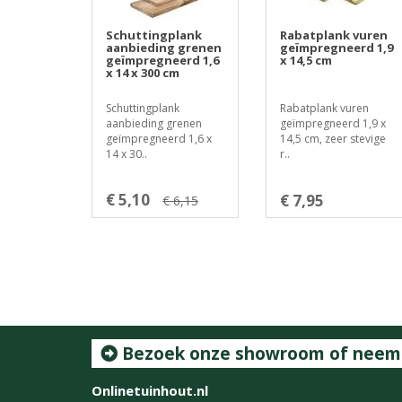
Schuttingplank
Rabatplank vuren
aanbieding grenen
geïmpregneerd 1,9
geïmpregneerd 1,6
x 14,5 cm
x 14 x 300 cm
Schuttingplank
Rabatplank vuren
aanbieding grenen
geïmpregneerd 1,9 x
geïmpregneerd 1,6 x
14,5 cm, zeer stevige
14 x 30..
r..
€ 5,10
€ 7,95
€ 6,15
Bezoek onze showroom of neem c
Onlinetuinhout.nl