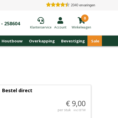
2040
ervaringen
0
 - 258604
Klantenservice
Account
Winkelwagen
Houtbouw
Overkapping
Bevestiging
Sale
Bestel direct
€ 9,00
per stuk
incl BTW