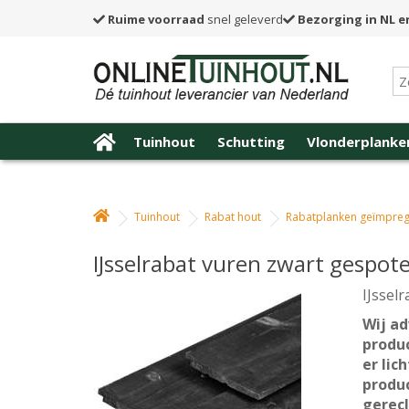
Ruime voorraad
snel geleverd
Bezorging in NL e
Tuinhout
Schutting
Vlonderplanke
Tuinhout
Rabat hout
Rabatplanken geïmpre
IJsselrabat vuren zwart gespote
IJssel
Wij ad
produ
er lic
produc
gerecl