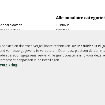
Alle populaire categorie
onpaal plaatsen
Tuinhout
tting plaatsen
Schutting
te tuinschermen van
Vlonderplanken
inhout.nl
Tuinpalen
e houtsoorten voor in de tuin
Tuinhekken
n cookies en daarmee vergelijkbare technieken.
Onlinetuinhout.nl
ge
and van deze gegevens te verbeteren. Daarnaast plaatsen derden ma
e tuin
Tuinhuizen
rden persoonsgegevens verwerkt. Je geeft toestemming voor deze ver
alen voor een schapenhek
Blokhutten
der moment aanpassen in de instellingen.
Overkappingen
everklaring
.
Hout beton schutting
8.9
/
10
|
2040
waarderingen
emap
Tuinafsluitingen
|
Vlonderpla