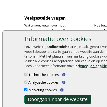
Veelgestelde vragen
Wat u moet weten over hout
Hoe bet
Berekenen van de hoeveelheid
Hoe schu
Foto's en voorbeelden
De 9 bes
Informatie over cookies
Montage
Onlinetu
Gekeurd hout
Stijlvoll
Onze website,
Onlinetuinhout.nl
, maakt gebruik va
websitebezoekers na te gaan en de website aan de h
De fundering van een vlonder leggen
Duurzam
te tonen. Met het plaatsen van marketing cookies wo
Hoe zelf een houten overkapping maken
Welke p
je niet alle cookies accepteren? Dan kan je dit op ie
Hoe zelf een vlonder leggen
Lees voor meer informatie onze
privacy- en cooki
Technische cookies
Analytische cookies
Onlinetuinhout.nl ©2026
Marketing cookies
Doorgaan naar de website
Algemene Voorwaarden
|
Privacy Policy
|
Cookies
|
Sit