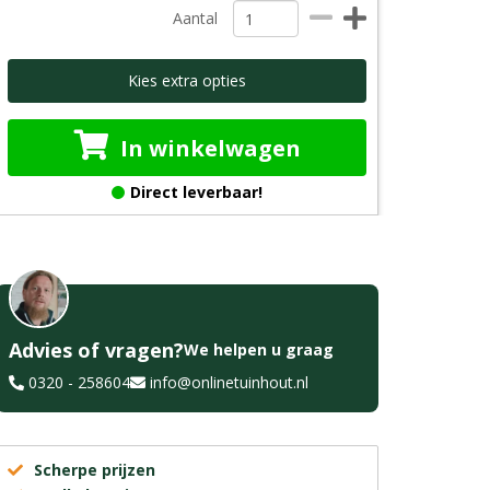
Aantal
Kies extra opties
In winkelwagen
Direct leverbaar!
Advies of vragen?
We helpen u graag
0320 - 258604
info@onlinetuinhout.nl
Scherpe prijzen