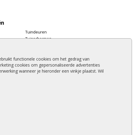
ën
Tuindeuren
Tuinschermen
Schuttingplanken
Steigerplanken
Douglas hout
bruikt functionele cookies om het gedrag van
rketing cookies om gepersonaliseerde advertenties
Rabatdelen
werking wanneer je hieronder een vinkje plaatst. Wil
Aanbiedingen
Merken
Stormschade schutting
nken
|
Tuinpanelen
|
Terrasplanken Prijs
|
Schutting Hout