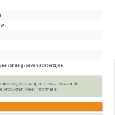
d
uw)
ee ronde groeven achterzijde
unieke eigenschappen. Lees alles over de
ze producten.
Meer informatie