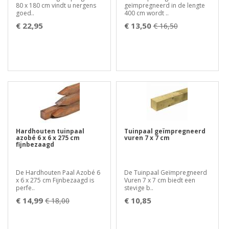
80 x 180 cm vindt u nergens
geïmpregneerd in de lengte
goed..
400 cm wordt ..
€ 22,95
€ 13,50
€ 16,50
Hardhouten tuinpaal
Tuinpaal geïmpregneerd
azobé 6 x 6 x 275 cm
vuren 7 x 7 cm
fijnbezaagd
De Hardhouten Paal Azobé 6
De Tuinpaal Geïmpregneerd
x 6 x 275 cm Fijnbezaagd is
Vuren 7 x 7 cm biedt een
perfe..
stevige b..
€ 14,99
€ 10,85
€ 18,00