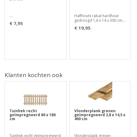
....
Halfhouts rabat hardhout
gedroogd 1,6 x 14 x 300 cm....
€ 7,95
€ 19,95
Klanten kochten ook
Tuinhek recht
Vlonderplank grenen
geïmpregneerd 80 x 180
geïmpregneerd 2,8 x 14,5 x
cm
400 cm
Tuinhek recht geïmpregneerd
Vlonderplank grenen