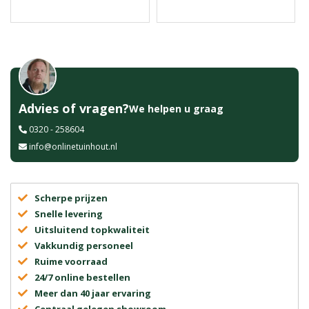
Advies of vragen?
We helpen u graag
0320 - 258604
info@onlinetuinhout.nl
Scherpe prijzen
Snelle levering
Uitsluitend topkwaliteit
Vakkundig personeel
Ruime voorraad
24/7 online bestellen
Meer dan 40 jaar ervaring
Centraal gelegen showroom