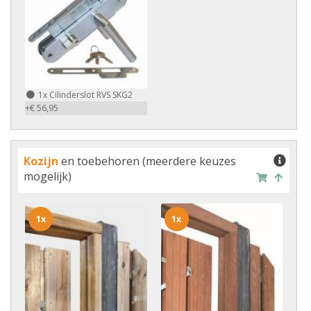
1x
Cilinderslot RVS SKG2
+€ 56,95
Kozijn
en toebehoren (meerdere keuzes
mogelijk)
1x
1x