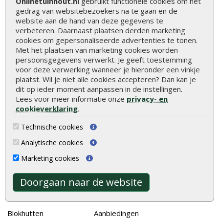
Onlinetuinhout.nl
gebruikt functionele cookies om het
gedrag van websitebezoekers na te gaan en de
Hoe schutting plaatsen
website aan de hand van deze gegevens te
verbeteren. Daarnaast plaatsen derden marketing
De 9 beste tuinschermen van Onlinetuinhout.nl
cookies om gepersonaliseerde advertenties te tonen.
Stijlvolle houtsoorten voor in de tuin
Met het plaatsen van marketing cookies worden
persoonsgegevens verwerkt. Je geeft toestemming
Duurzame tuin
voor deze verwerking wanneer je hieronder een vinkje
Welke palen voor een schapenhek
plaatst. Wil je niet alle cookies accepteren? Dan kan je
dit op ieder moment aanpassen in de instellingen.
Lees voor meer informatie onze
privacy- en
Alle populaire categorieën
cookieverklaring
.
Tuinhout
Tuindeuren
Technische cookies
Schutting
Tuinschermen
Analytische cookies
Vlonderplanken
Schuttingplanken
Marketing cookies
Tuinpalen
Steigerplanken
Doorgaan naar de website
Tuinhekken
Douglas hout
Tuinhuizen
Rabatdelen
Blokhutten
Aanbiedingen