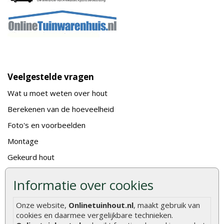
Veelgestelde vragen
Wat u moet weten over hout
Berekenen van de hoeveelheid
Foto's en voorbeelden
Montage
Gekeurd hout
De fundering van een vlonder leggen
Informatie over cookies
Hoe zelf een houten overkapping maken
Hoe zelf een vlonder leggen
Onze website,
Onlinetuinhout.nl
, maakt gebruik van
cookies en daarmee vergelijkbare technieken.
Hoe betonpaal plaatsen