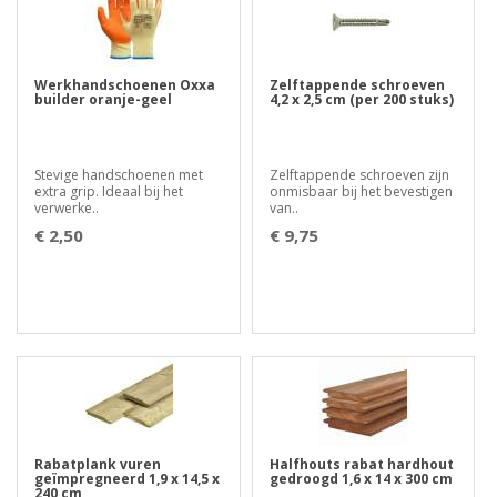
Werkhandschoenen Oxxa
Zelftappende schroeven
builder oranje-geel
4,2 x 2,5 cm (per 200 stuks)
Stevige handschoenen met
Zelftappende schroeven zijn
extra grip. Ideaal bij het
onmisbaar bij het bevestigen
verwerke..
van..
€ 2,50
€ 9,75
Rabatplank vuren
Halfhouts rabat hardhout
geïmpregneerd 1,9 x 14,5 x
gedroogd 1,6 x 14 x 300 cm
240 cm