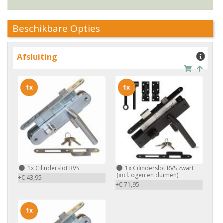
Beschikbare Opties
Afsluiting
1x
1x
1x
Cilinderslot RVS
1x
Cilinderslot RVS zwart
(incl. ogen en duimen)
+€ 43,95
+€ 71,95
1x