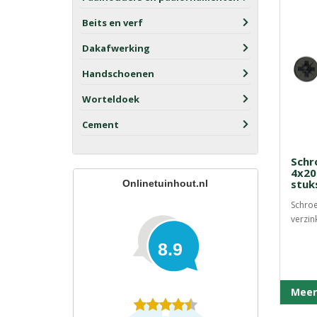
Beits en verf
Dakafwerking
Handschoenen
Worteldoek
Cement
Schr
4x20
stuk
Onlinetuinhout.nl
Schroe
verzink
8.9
Meer