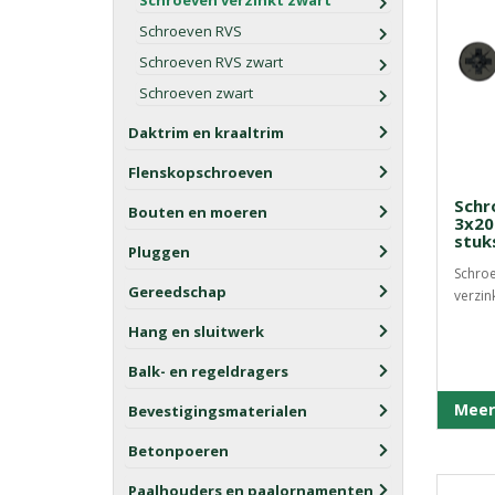
Schroeven verzinkt zwart
Schroeven RVS
Schroeven RVS zwart
Schroeven zwart
Daktrim en kraaltrim
Flenskopschroeven
Schr
Bouten en moeren
3x20
stuk
Pluggen
Schroe
Gereedschap
verzink
Hang en sluitwerk
Balk- en regeldragers
Meer
Bevestigingsmaterialen
Betonpoeren
Paalhouders en paalornamenten