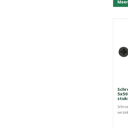
Meer
Schr
5x50
stuk
Schroe
verzink