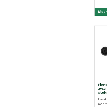
Meer
Flen
zwar
stuk
Flensk
mee m