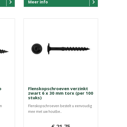
Meer info
p
Flenskopschroeven verzinkt
zwart 6 x 30 mm torx (per 100
stuks)
mm
Flenskopschroeven bestelt u eenvoudig
mee met uw houtbe..
€ 21,75