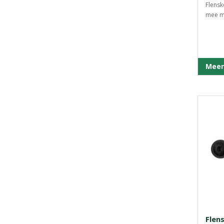
Flensk
mee m
Meer
Flen