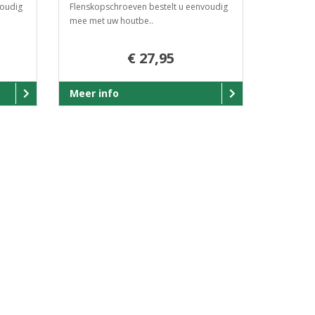
voudig
Flenskopschroeven bestelt u eenvoudig
mee met uw houtbe..
€ 27,95
Meer info