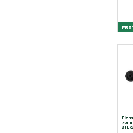
Meer
Flen
zwar
stuk