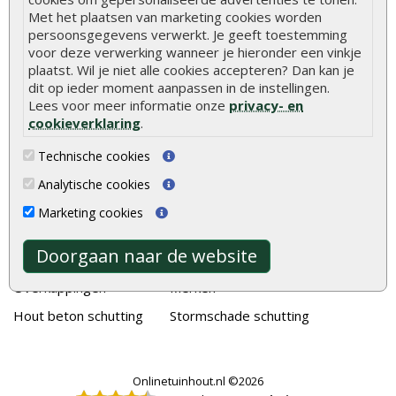
Welke palen voor een schapenhek
Met het plaatsen van marketing cookies worden
persoonsgegevens verwerkt. Je geeft toestemming
voor deze verwerking wanneer je hieronder een vinkje
Alle populaire categorieën
plaatst. Wil je niet alle cookies accepteren? Dan kan je
dit op ieder moment aanpassen in de instellingen.
Tuinhout
Tuindeuren
Lees voor meer informatie onze
privacy- en
Schutting
Tuinschermen
cookieverklaring
.
Vlonderplanken
Schuttingplanken
Technische cookies
Tuinpalen
Steigerplanken
Analytische cookies
Tuinhekken
Douglas hout
Marketing cookies
Tuinhuizen
Rabatdelen
Doorgaan naar de website
Blokhutten
Aanbiedingen
Overkappingen
Merken
Hout beton schutting
Stormschade schutting
Onlinetuinhout.nl ©2026