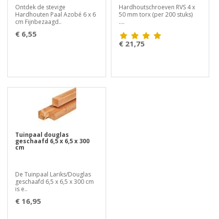
Ontdek de stevige
Hardhoutschroeven RVS 4 x
Hardhouten Paal Azobé 6 x 6
50 mm torx (per 200 stuks)
cm Fijnbezaagd..
....
€ 6,55
€ 21,75
Tuinpaal douglas
geschaafd 6,5 x 6,5 x 300
cm
De Tuinpaal Lariks/Douglas
geschaafd 6,5 x 6,5 x 300 cm
is e..
€ 16,95