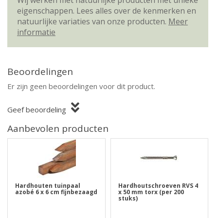
Wij werken met natuurlijke producten met unieke
eigenschappen. Lees alles over de kenmerken en
natuurlijke variaties van onze producten.
Meer
informatie
Beoordelingen
Er zijn geen beoordelingen voor dit product.
Geef beoordeling
Aanbevolen producten
Hardhouten tuinpaal
Hardhoutschroeven RVS 4
azobé 6 x 6 cm fijnbezaagd
x 50 mm torx (per 200
stuks)