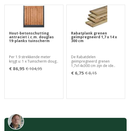
Hout-betonschutting
Rabatplank grenen
antraciet i.c.m. douglas
geïmpregneerd 1,7 x 14 x
19-planks tuinscherm
300 cm
Per 1.9 strekkende meter
De Rabatdelen
krijgt u: 1 x Tuinscherm doug..
geïmpregneerd grenen
1,7x14x300 cm zijn de ide..
€ 86,95
€ 104,95
€ 6,75
€ 8,15