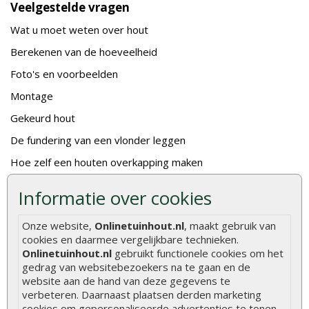
Veelgestelde vragen
Wat u moet weten over hout
Berekenen van de hoeveelheid
Foto's en voorbeelden
Montage
Gekeurd hout
De fundering van een vlonder leggen
Hoe zelf een houten overkapping maken
Hoe zelf een vlonder leggen
Informatie over cookies
Hoe betonpaal plaatsen
Onze website,
Onlinetuinhout.nl
, maakt gebruik van
Hoe schutting plaatsen
cookies en daarmee vergelijkbare technieken.
Onlinetuinhout.nl
gebruikt functionele cookies om het
De 9 beste tuinschermen van Onlinetuinhout.nl
gedrag van websitebezoekers na te gaan en de
Stijlvolle houtsoorten voor in de tuin
website aan de hand van deze gegevens te
verbeteren. Daarnaast plaatsen derden marketing
Duurzame tuin
cookies om gepersonaliseerde advertenties te tonen.