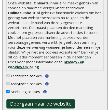
Onze website,
Onlinetuinhout.nl
, maakt gebruik van
Hoe schutting plaatsen
cookies en daarmee vergelijkbare technieken.
Onlinetuinhout.nl
gebruikt functionele cookies om het
De 9 beste tuinschermen van Onlinetuinhout.nl
gedrag van websitebezoekers na te gaan en de
Stijlvolle houtsoorten voor in de tuin
website aan de hand van deze gegevens te
verbeteren. Daarnaast plaatsen derden marketing
Duurzame tuin
cookies om gepersonaliseerde advertenties te tonen.
Met het plaatsen van marketing cookies worden
Welke palen voor een schapenhek
persoonsgegevens verwerkt. Je geeft toestemming
voor deze verwerking wanneer je hieronder een vinkje
Alle populaire categorieën
plaatst. Wil je niet alle cookies accepteren? Dan kan je
dit op ieder moment aanpassen in de instellingen.
Tuinhout
Tuindeuren
Lees voor meer informatie onze
privacy- en
Schutting
Tuinschermen
cookieverklaring
.
Vlonderplanken
Schuttingplanken
Technische cookies
Tuinpalen
Steigerplanken
Analytische cookies
Tuinhekken
Douglas hout
Marketing cookies
Tuinhuizen
Rabatdelen
Doorgaan naar de website
Blokhutten
Aanbiedingen