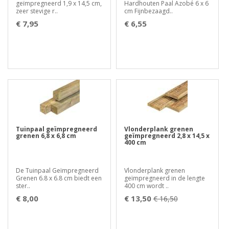
geïmpregneerd 1,9 x 14,5 cm,
Hardhouten Paal Azobé 6 x 6
zeer stevige r..
cm Fijnbezaagd..
€ 7,95
€ 6,55
Tuinpaal geïmpregneerd
Vlonderplank grenen
grenen 6,8 x 6,8 cm
geïmpregneerd 2,8 x 14,5 x
400 cm
De Tuinpaal Geïmpregneerd
Vlonderplank grenen
Grenen 6.8 x 6.8 cm biedt een
geïmpregneerd in de lengte
ster..
400 cm wordt ..
€ 8,00
€ 13,50
€ 16,50