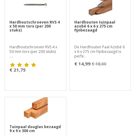
Hardhoutschroeven RVS 4
Hardhouten tuinpaal
x 50 mm torx (per 200
azobé 6 x 6 x 275 cm
stuks)
fijnbezaagd
Hardhoutschroeven RVS 4 x
De Hardhouten Paal Azobé 6
50 mm torx (per 200 stuks)
x 6 x 275 cm Fijnbezaagd is
....
perfe..
€ 14,99
€ 18,00
€ 21,75
Tuinpaal douglas bezaagd
9 x 9 x 300 cm