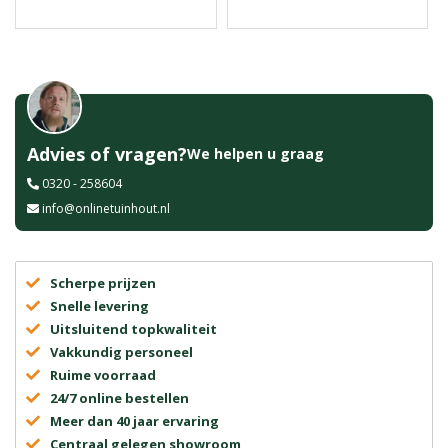
Advies of vragen?
We helpen u graag
0320 - 258604
info@onlinetuinhout.nl
Scherpe prijzen
Snelle levering
Uitsluitend topkwaliteit
Vakkundig personeel
Ruime voorraad
24/7 online bestellen
Meer dan 40 jaar ervaring
Centraal gelegen showroom