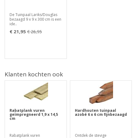
De Tuinpaal Lariks/Douglas
bezaagd 9 x 9 x 300 cm is een
ide..
€ 21,95
€ 26,95
Klanten kochten ook
Rabatplank vuren
Hardhouten tuinpaal
geïmpregneerd 1,9 x 14,5
azobé 6 x 6 cm fijnbezaagd
cm
Rabatplank vuren
Ontdek de stevige