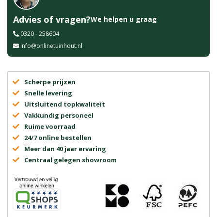
Advies of vragen?
We helpen u graag
0320 - 258604
info@onlinetuinhout.nl
Scherpe prijzen
Snelle levering
Uitsluitend topkwaliteit
Vakkundig personeel
Ruime voorraad
24/7 online bestellen
Meer dan 40 jaar ervaring
Centraal gelegen showroom