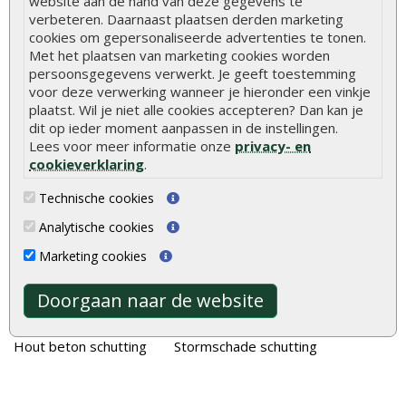
website aan de hand van deze gegevens te
Duurzame tuin
verbeteren. Daarnaast plaatsen derden marketing
cookies om gepersonaliseerde advertenties te tonen.
Welke palen voor een schapenhek
Met het plaatsen van marketing cookies worden
persoonsgegevens verwerkt. Je geeft toestemming
Alle populaire categorieën
voor deze verwerking wanneer je hieronder een vinkje
plaatst. Wil je niet alle cookies accepteren? Dan kan je
Tuinhout
Tuindeuren
dit op ieder moment aanpassen in de instellingen.
Schutting
Tuinschermen
Lees voor meer informatie onze
privacy- en
cookieverklaring
.
Vlonderplanken
Schuttingplanken
Technische cookies
Tuinpalen
Steigerplanken
Analytische cookies
Tuinhekken
Douglas hout
Marketing cookies
Tuinhuizen
Rabatdelen
Blokhutten
Aanbiedingen
Doorgaan naar de website
Overkappingen
Merken
Hout beton schutting
Stormschade schutting