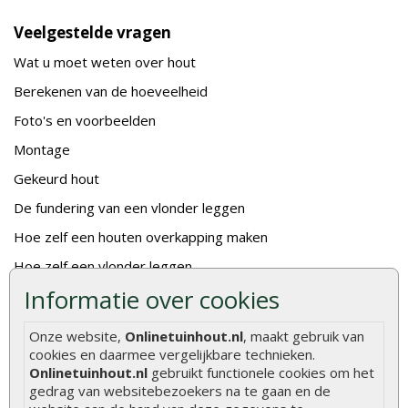
Veelgestelde vragen
Wat u moet weten over hout
Berekenen van de hoeveelheid
Foto's en voorbeelden
Montage
Gekeurd hout
De fundering van een vlonder leggen
Hoe zelf een houten overkapping maken
Hoe zelf een vlonder leggen
Informatie over cookies
Hoe betonpaal plaatsen
Hoe schutting plaatsen
Onze website,
Onlinetuinhout.nl
, maakt gebruik van
cookies en daarmee vergelijkbare technieken.
De 9 beste tuinschermen van Onlinetuinhout.nl
Onlinetuinhout.nl
gebruikt functionele cookies om het
Stijlvolle houtsoorten voor in de tuin
gedrag van websitebezoekers na te gaan en de