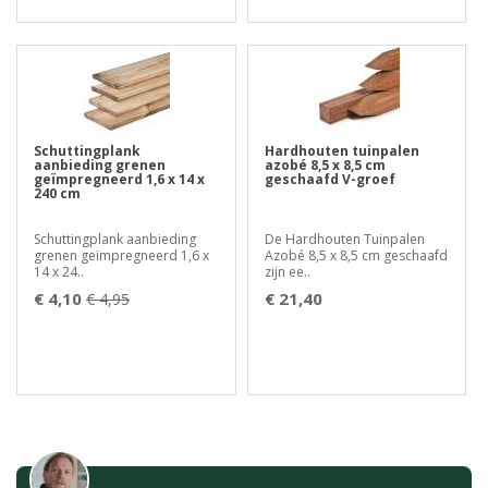
Schuttingplank
Hardhouten tuinpalen
aanbieding grenen
azobé 8,5 x 8,5 cm
geïmpregneerd 1,6 x 14 x
geschaafd V-groef
240 cm
Schuttingplank aanbieding
De Hardhouten Tuinpalen
grenen geïmpregneerd 1,6 x
Azobé 8,5 x 8,5 cm geschaafd
14 x 24..
zijn ee..
€ 4,10
€ 21,40
€ 4,95