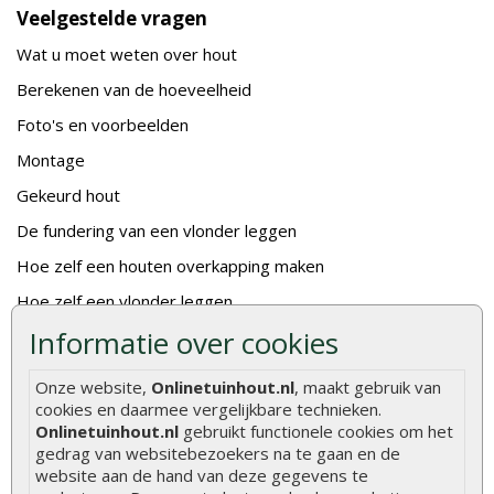
Veelgestelde vragen
Wat u moet weten over hout
Berekenen van de hoeveelheid
Foto's en voorbeelden
Montage
Gekeurd hout
De fundering van een vlonder leggen
Hoe zelf een houten overkapping maken
Hoe zelf een vlonder leggen
Informatie over cookies
Hoe betonpaal plaatsen
Hoe schutting plaatsen
Onze website,
Onlinetuinhout.nl
, maakt gebruik van
cookies en daarmee vergelijkbare technieken.
De 9 beste tuinschermen van Onlinetuinhout.nl
Onlinetuinhout.nl
gebruikt functionele cookies om het
Stijlvolle houtsoorten voor in de tuin
gedrag van websitebezoekers na te gaan en de
website aan de hand van deze gegevens te
Duurzame tuin