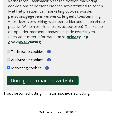
verbeteren. Daarnaast plaatsen derden marketing
Welke palen voor een schapenhek
cookies om gepersonaliseerde advertenties te tonen.
Met het plaatsen van marketing cookies worden
persoonsgegevens verwerkt. Je geeft toestemming
Alle populaire categorieën
voor deze verwerking wanneer je hieronder een vinkje
plaatst. Wil je niet alle cookies accepteren? Dan kan je
Tuinhout
Tuindeuren
dit op ieder moment aanpassen in de instellingen.
Schutting
Tuinschermen
Lees voor meer informatie onze
privacy- en
cookieverklaring
.
Vlonderplanken
Schuttingplanken
Technische cookies
Tuinpalen
Steigerplanken
Analytische cookies
Tuinhekken
Douglas hout
Marketing cookies
Tuinhuizen
Rabatdelen
Blokhutten
Aanbiedingen
Doorgaan naar de website
Overkappingen
Merken
Hout beton schutting
Stormschade schutting
Onlinetuinhout.nl ©2026