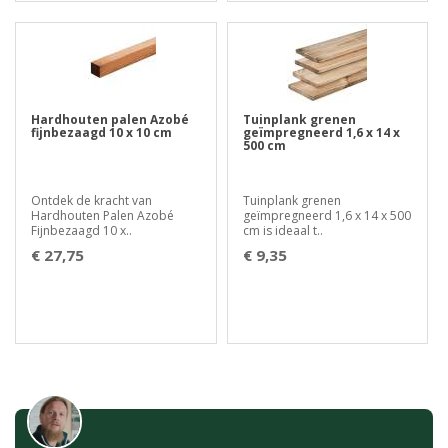
Hardhouten palen Azobé
Tuinplank grenen
fijnbezaagd 10 x 10 cm
geïmpregneerd 1,6 x 14 x
500 cm
Ontdek de kracht van
Tuinplank grenen
Hardhouten Palen Azobé
geïmpregneerd 1,6 x 14 x 500
Fijnbezaagd 10 x..
cm is ideaal t..
€ 27,75
€ 9,35