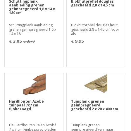
Schuttingplank
Blokhutprofiel douglas
aanbieding grenen
geschaafd 2,8 x 14,5 cm
geïmpregneerd 1,6 x 14 x
180 cm
Schuttingplank aanbieding
Blokhutprofiel douglas hout
grenen geïmpregneerd 1,6 x
geschaafd 2,8 x 14,5 cm voor
14 x 18..
als..
€ 3,05
€ 9,95
€ 3,70
Hardhouten Azobé
Tuinplank grenen
tuinpaal 7x7 cm
geïmpregneerd
fijnbezaagd
geschaafd 2 x 20 x 400 cm
De Hardhouten Palen Azobé
Tuinplank grenen
7 x 7 cm Fijnbezaagd bieden
geïmpregneerd van maar