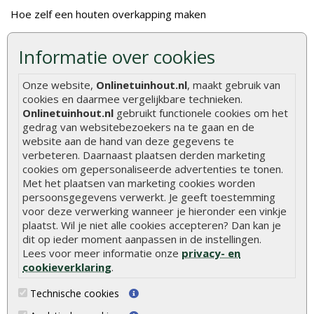
Hoe zelf een houten overkapping maken
Hoe zelf een vlonder leggen
Informatie over cookies
Hoe betonpaal plaatsen
Onze website,
Onlinetuinhout.nl
, maakt gebruik van
Hoe schutting plaatsen
cookies en daarmee vergelijkbare technieken.
De 9 beste tuinschermen van Onlinetuinhout.nl
Onlinetuinhout.nl
gebruikt functionele cookies om het
gedrag van websitebezoekers na te gaan en de
Stijlvolle houtsoorten voor in de tuin
website aan de hand van deze gegevens te
Duurzame tuin
verbeteren. Daarnaast plaatsen derden marketing
cookies om gepersonaliseerde advertenties te tonen.
Welke palen voor een schapenhek
Met het plaatsen van marketing cookies worden
persoonsgegevens verwerkt. Je geeft toestemming
Alle populaire categorieën
voor deze verwerking wanneer je hieronder een vinkje
plaatst. Wil je niet alle cookies accepteren? Dan kan je
Tuinhout
Tuindeuren
dit op ieder moment aanpassen in de instellingen.
Lees voor meer informatie onze
privacy- en
Schutting
Tuinschermen
cookieverklaring
.
Vlonderplanken
Schuttingplanken
Technische cookies
Tuinpalen
Steigerplanken