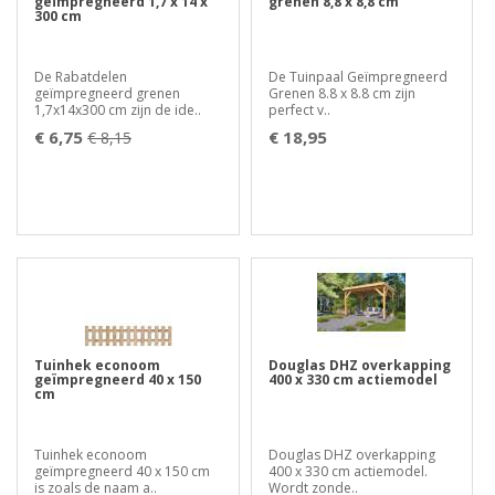
geïmpregneerd 1,7 x 14 x
grenen 8,8 x 8,8 cm
300 cm
De Rabatdelen
De Tuinpaal Geïmpregneerd
geïmpregneerd grenen
Grenen 8.8 x 8.8 cm zijn
1,7x14x300 cm zijn de ide..
perfect v..
€ 6,75
€ 18,95
€ 8,15
Tuinhek econoom
Douglas DHZ overkapping
geïmpregneerd 40 x 150
400 x 330 cm actiemodel
cm
Tuinhek econoom
Douglas DHZ overkapping
geïmpregneerd 40 x 150 cm
400 x 330 cm actiemodel.
is zoals de naam a..
Wordt zonde..