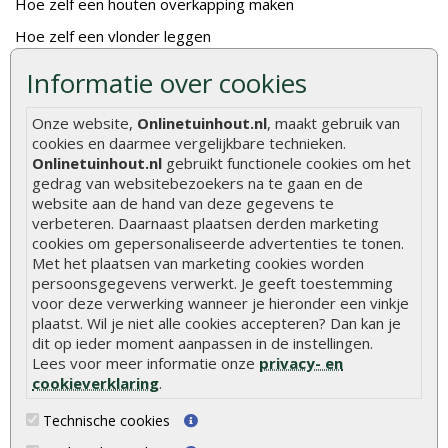
Hoe zelf een houten overkapping maken
Hoe zelf een vlonder leggen
Hoe betonpaal plaatsen
Informatie over cookies
Hoe schutting plaatsen
Onze website,
Onlinetuinhout.nl
, maakt gebruik van
De 9 beste tuinschermen van Onlinetuinhout.nl
cookies en daarmee vergelijkbare technieken.
Onlinetuinhout.nl
gebruikt functionele cookies om het
Stijlvolle houtsoorten voor in de tuin
gedrag van websitebezoekers na te gaan en de
Duurzame tuin
website aan de hand van deze gegevens te
verbeteren. Daarnaast plaatsen derden marketing
Welke palen voor een schapenhek
cookies om gepersonaliseerde advertenties te tonen.
Met het plaatsen van marketing cookies worden
persoonsgegevens verwerkt. Je geeft toestemming
Alle populaire categorieën
voor deze verwerking wanneer je hieronder een vinkje
Tuinhout
Tuindeuren
plaatst. Wil je niet alle cookies accepteren? Dan kan je
dit op ieder moment aanpassen in de instellingen.
Schutting
Tuinschermen
Lees voor meer informatie onze
privacy- en
Vlonderplanken
Schuttingplanken
cookieverklaring
.
Tuinpalen
Steigerplanken
Technische cookies
Tuinhekken
Douglas hout