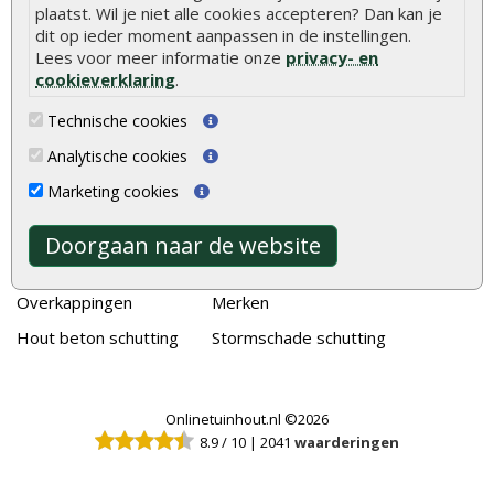
plaatst. Wil je niet alle cookies accepteren? Dan kan je
Alle populaire categorieën
dit op ieder moment aanpassen in de instellingen.
Tuinhout
Tuindeuren
Lees voor meer informatie onze
privacy- en
cookieverklaring
.
Schutting
Tuinschermen
Technische cookies
Vlonderplanken
Schuttingplanken
Analytische cookies
Tuinpalen
Steigerplanken
Marketing cookies
Tuinhekken
Douglas hout
Tuinhuizen
Rabatdelen
Doorgaan naar de website
Blokhutten
Aanbiedingen
Overkappingen
Merken
Hout beton schutting
Stormschade schutting
Onlinetuinhout.nl ©2026
8.9
/
10
|
2041
waarderingen