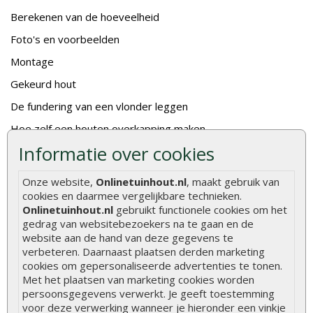
Berekenen van de hoeveelheid
Foto's en voorbeelden
Montage
Gekeurd hout
De fundering van een vlonder leggen
Hoe zelf een houten overkapping maken
Informatie over cookies
Hoe zelf een vlonder leggen
Hoe betonpaal plaatsen
Onze website,
Onlinetuinhout.nl
, maakt gebruik van
cookies en daarmee vergelijkbare technieken.
Hoe schutting plaatsen
Onlinetuinhout.nl
gebruikt functionele cookies om het
De 9 beste tuinschermen van Onlinetuinhout.nl
gedrag van websitebezoekers na te gaan en de
website aan de hand van deze gegevens te
Stijlvolle houtsoorten voor in de tuin
verbeteren. Daarnaast plaatsen derden marketing
cookies om gepersonaliseerde advertenties te tonen.
Duurzame tuin
Met het plaatsen van marketing cookies worden
Welke palen voor een schapenhek
persoonsgegevens verwerkt. Je geeft toestemming
voor deze verwerking wanneer je hieronder een vinkje