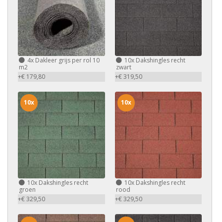
4x
Dakleer grijs per rol 10
10x
Dakshingles recht
m2
zwart
+€ 179,80
+€ 319,50
10x
10x
10x
Dakshingles recht
10x
Dakshingles recht
groen
rood
+€ 329,50
+€ 329,50