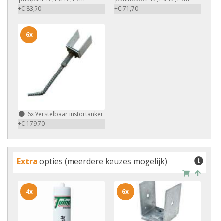
+€ 83,70
+€ 71,70
6x
6x
Verstelbaar instortanker
+€ 179,70
Extra
opties (meerdere keuzes mogelijk)
4x
6x