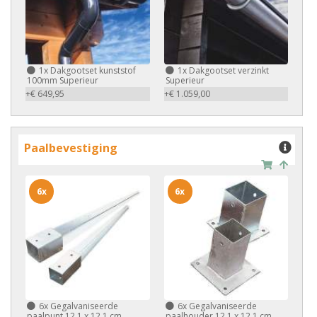
1x
Dakgootset kunststof
1x
Dakgootset verzinkt
100mm Superieur
Superieur
+€ 649,95
+€ 1.059,00
Paalbevestiging
6x
6x
6x
Gegalvaniseerde
6x
Gegalvaniseerde
paalpunt 12,1 x 12,1 cm
paalhouder 12,1 x 12,1 cm