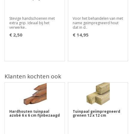
Stevige handschoenen met
Voor het behandelen van met
extra grip. Ideaal bij het
name geïmpregneerd hout
verwerke..
dat in d..
€ 2,50
€ 14,95
Klanten kochten ook
Hardhouten tuinpaal
Tuinpaal geïmpregneerd
azobé 6 x 6 cm fijnbezaagd
grenen 12 x 12 cm