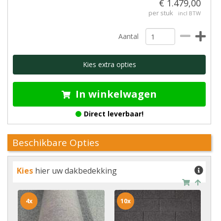
€ 1.479,00
per stuk
incl BTW
Aantal
Kies extra opties
In winkelwagen
Direct leverbaar!
Beschikbare Opties
Kies
hier uw dakbedekking
4x
10x