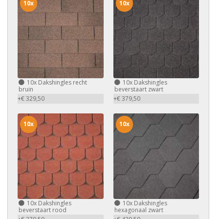
10x
10x
10x
Dakshingles recht
10x
Dakshingles
bruin
beverstaart zwart
+€ 329,50
+€ 379,50
10x
10x
10x
Dakshingles
10x
Dakshingles
beverstaart rood
hexagonaal zwart