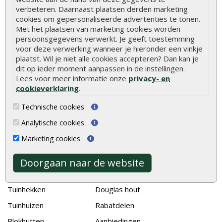
Hoe betonpaal plaatsen
verbeteren. Daarnaast plaatsen derden marketing
cookies om gepersonaliseerde advertenties te tonen.
Hoe schutting plaatsen
Met het plaatsen van marketing cookies worden
De 9 beste tuinschermen van Onlinetuinhout.nl
persoonsgegevens verwerkt. Je geeft toestemming
voor deze verwerking wanneer je hieronder een vinkje
Stijlvolle houtsoorten voor in de tuin
plaatst. Wil je niet alle cookies accepteren? Dan kan je
Duurzame tuin
dit op ieder moment aanpassen in de instellingen.
Lees voor meer informatie onze
privacy- en
Welke palen voor een schapenhek
cookieverklaring
.
Technische cookies
Alle populaire categorieën
Analytische cookies
Tuinhout
Tuindeuren
Marketing cookies
Schutting
Tuinschermen
Vlonderplanken
Schuttingplanken
Doorgaan naar de website
Tuinpalen
Steigerplanken
Tuinhekken
Douglas hout
Tuinhuizen
Rabatdelen
Blokhutten
Aanbiedingen