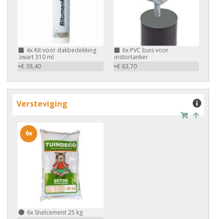
4x
Kit voor dakbedekking
6x
PVC buis voor
zwart 310 ml
instortanker
+€ 38,40
+€ 83,70
Versteviging
6x
6x
Snelcement 25 kg