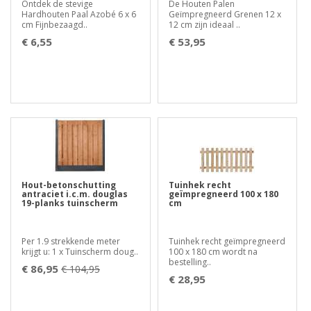
Ontdek de stevige
De Houten Palen
Hardhouten Paal Azobé 6 x 6
Geïmpregneerd Grenen 12 x
cm Fijnbezaagd..
12 cm zijn ideaal ..
€ 6,55
€ 53,95
Hout-betonschutting
Tuinhek recht
antraciet i.c.m. douglas
geïmpregneerd 100 x 180
19-planks tuinscherm
cm
Per 1.9 strekkende meter
Tuinhek recht geïmpregneerd
krijgt u: 1 x Tuinscherm doug..
100 x 180 cm wordt na
bestelling..
€ 86,95
€ 104,95
€ 28,95