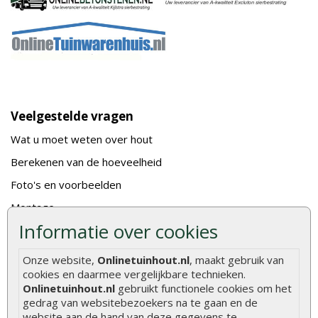
Veelgestelde vragen
Wat u moet weten over hout
Berekenen van de hoeveelheid
Foto's en voorbeelden
Montage
Informatie over cookies
Gekeurd hout
De fundering van een vlonder leggen
Onze website,
Onlinetuinhout.nl
, maakt gebruik van
cookies en daarmee vergelijkbare technieken.
Hoe zelf een houten overkapping maken
Onlinetuinhout.nl
gebruikt functionele cookies om het
Hoe zelf een vlonder leggen
gedrag van websitebezoekers na te gaan en de
website aan de hand van deze gegevens te