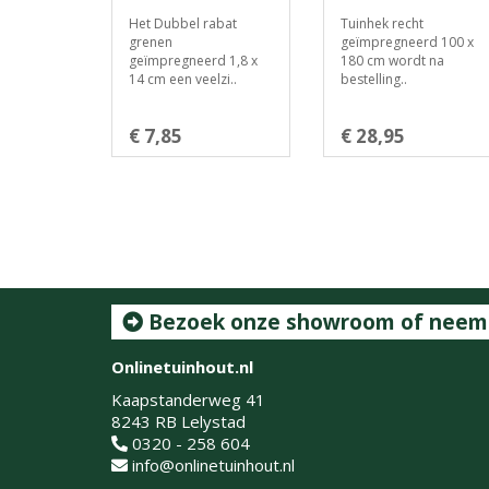
Het Dubbel rabat
Tuinhek recht
grenen
geïmpregneerd 100 x
geïmpregneerd 1,8 x
180 cm wordt na
14 cm een veelzi..
bestelling..
€ 7,85
€ 28,95
Bezoek onze showroom of neem c
Onlinetuinhout.nl
Kaapstanderweg 41
8243 RB Lelystad
0320 - 258 604
info@onlinetuinhout.nl