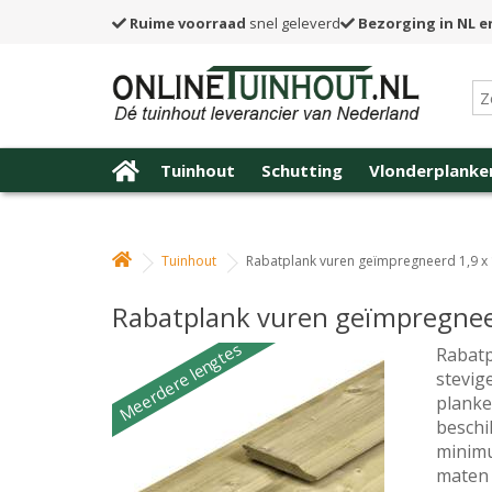
Ruime voorraad
snel geleverd
Bezorging in NL e
Tuinhout
Schutting
Vlonderplanke
Tuinhout
Rabatplank vuren geïmpregneerd 1,9 x
Rabatplank vuren geïmpregnee
Meerdere lengtes
Rabatp
stevig
planke
beschi
minimu
maten 