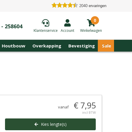
2040
ervaringen
0
 - 258604
Klantenservice
Account
Winkelwagen
Houtbouw
Overkapping
Bevestiging
Sale
€ 7,95
vanaf
incl BTW
Kies lengte(s)