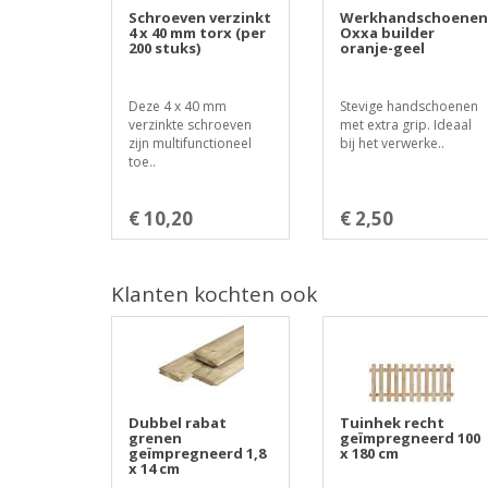
Schroeven verzinkt
Werkhandschoenen
4 x 40 mm torx (per
Oxxa builder
200 stuks)
oranje-geel
Deze 4 x 40 mm
Stevige handschoenen
verzinkte schroeven
met extra grip. Ideaal
zijn multifunctioneel
bij het verwerke..
toe..
€ 10,20
€ 2,50
Klanten kochten ook
Dubbel rabat
Tuinhek recht
grenen
geïmpregneerd 100
geïmpregneerd 1,8
x 180 cm
x 14 cm