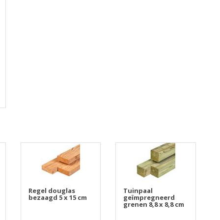
Regel douglas
Tuinpaal
bezaagd 5 x 15 cm
geïmpregneerd
grenen 8,8 x 8,8 cm