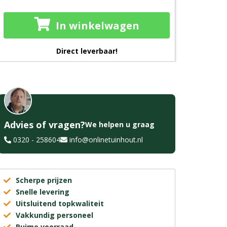
In winkelwagen
Direct leverbaar!
Advies of vragen?
We helpen u graag
0320 - 258604
info@onlinetuinhout.nl
Scherpe prijzen
Snelle levering
Uitsluitend topkwaliteit
Vakkundig personeel
Ruime voorraad