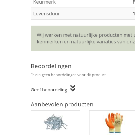
Keurmerk
Levensduur
1
Wij werken met natuurlijke producten met 
kenmerken en natuurlijke variaties van on
Beoordelingen
Er zijn geen beoordelingen voor dit product.
Geef beoordeling
Aanbevolen producten