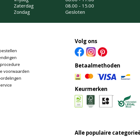
Zaterdag
08.00 - 15.00
Zondag
Gesloten
Volg ons
bestellen
endingen
nprocedure
Betaalmethoden
e voorwaarden
oordelingen
ervice
Keurmerken
Alle populaire categorie