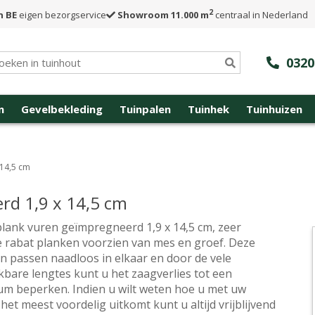
2
n BE
eigen bezorgservice
Showroom 11.000 m
centraal in Nederland
0320
n
Gevelbekleding
Tuinpalen
Tuinhek
Tuinhuizen
 14,5 cm
rd 1,9 x 14,5 cm
lank vuren geïmpregneerd 1,9 x 14,5 cm, zeer
e rabat planken voorzien van mes en groef. Deze
n passen naadloos in elkaar en door de vele
kbare lengtes kunt u het zaagverlies tot een
m beperken. Indien u wilt weten hoe u met uw
het meest voordelig uitkomt kunt u altijd vrijblijvend