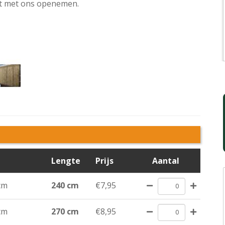
t met ons openemen.
Lengte
Prijs
Aantal
cm
240 cm
€7,95
cm
270 cm
€8,95