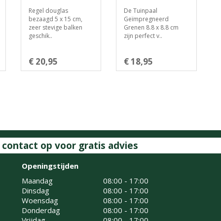
Regel douglas
De Tuinpaal
bezaagd 5 x 15 cm,
Geïmpregneerd
zeer stevige balken
Grenen 8.8 x 8.8 cm
geschik..
zijn perfect v..
€ 20,95
€ 18,95
ontact op voor gratis advies
Openingstijden
Maandag
08:00 - 17:00
Dinsdag
08:00 - 17:00
Woensdag
08:00 - 17:00
Donderdag
08:00 - 17:00
Vrijdag
08:00 - 17:00