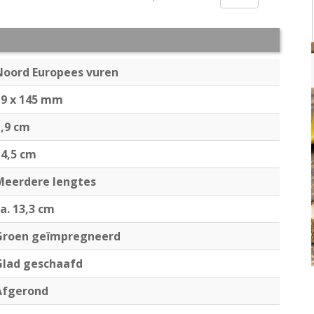
Noord Europees vuren
19 x 145 mm
1,9 cm
14,5 cm
Meerdere lengtes
a. 13,3 cm
Groen geïmpregneerd
Glad geschaafd
Afgerond