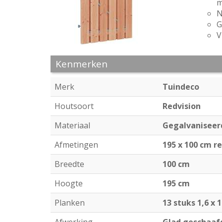
m
N
G
V
Kenmerken
Merk
Tuindeco
Houtsoort
Redvision
Materiaal
Gegalvaniseer
Afmetingen
195 x 100 cm r
Breedte
100 cm
Hoogte
195 cm
Planken
13 stuks 1,6 x 