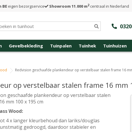
2
n BE
eigen bezorgservice
Showroom 11.000 m
centraal in Nederland
0320
n
Gevelbekleding
Tuinpalen
Tuinhek
Tuinhuizen
wood
Redvision geschaafde plankendeur op verstelbaar stalen frame 16 m
eur op verstelbaar stalen frame 16 mm 
ion geschaafde plankendeur op verstelbaar stalen
16 mm 100 x 195 cm
lass Wood:
ot 4 x langer kleurbehoud dan lariks/douglas
unstmatig gedroogd, daardoor stabieler en