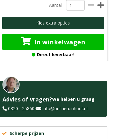
Aantal
Kies extra opties
In winkelwagen
Direct leverbaar!
Advies of vragen?
We helpen u graag
0320 - 258604
info@onlinetuinhout.nl
Scherpe prijzen