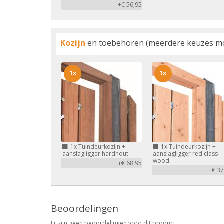
+€ 56,95
Kozijn
en toebehoren (meerdere keuzes mo
1x
1x
1x
Tuindeurkozijn +
1x
Tuindeurkozijn +
aanslagligger hardhout
aanslagligger red class
wood
+€ 68,95
+€ 37
Beoordelingen
Er zijn geen beoordelingen voor dit product.