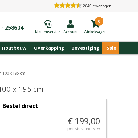
2040
ervaringen
0
 - 258604
Klantenservice
Account
Winkelwagen
Houtbouw
Overkapping
Bevestiging
Sale
m 100 x 195 cm
100 x 195 cm
Bestel direct
€ 199,00
per stuk
incl BTW