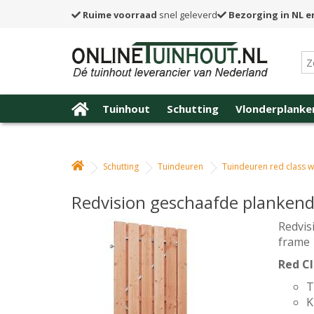
Ruime voorraad
snel geleverd
Bezorging in NL e
Tuinhout
Schutting
Vlonderplanke
Schutting
Tuindeuren
Tuindeuren red class 
Redvision geschaafde plankend
Redvis
frame 
Red C
T
K