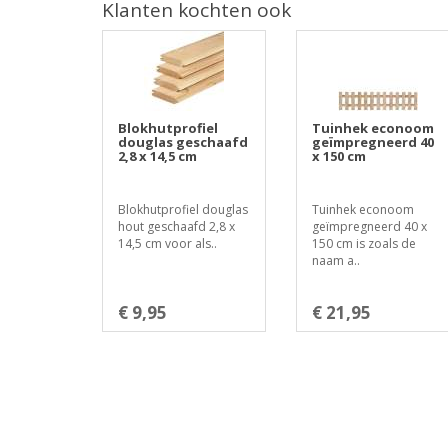
Klanten kochten ook
Blokhutprofiel
Tuinhek econoom
douglas geschaafd
geïmpregneerd 40
2,8 x 14,5 cm
x 150 cm
Blokhutprofiel douglas
Tuinhek econoom
hout geschaafd 2,8 x
geïmpregneerd 40 x
14,5 cm voor als..
150 cm is zoals de
naam a..
€ 9,95
€ 21,95