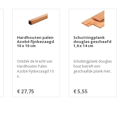
Hardhouten palen
Schuttingplank
Azobé fijnbezaagd
douglas geschaafd
10 x 10 cm
1,6 x 14 cm
Ontdek de kracht van
Schuttingplank douglas
Hardhouten Palen
hout betreft een
Azobé Fijnbezaagd 10
geschaafde plank met..
x..
€ 27,75
€ 5,55