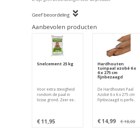
Geef beoordeling
Aanbevolen producten
Snelcement 25 kg
Hardhouten
tuinpaal azobé 6 x
6 x 275 cm
fijnbezaagd
Voor extra stevigheid
De Hardhouten Paal
rondom de paal in
Azobé 6 x 6 x 275 cm
losse grond. Zeer ee..
Fijnbezaagd is perfe..
€ 14,99
€ 11,95
€ 18,00