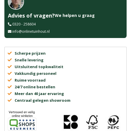
Advies of vragen?
We helpen u graag
0320 - 258604
info@onlinetuinhout.nl
Scherpe prijzen
Snelle levering
Uitsluitend topkwaliteit
Vakkundig personeel
Ruime voorraad
24/7 online bestellen
Meer dan 40 jaar ervaring
Centraal gelegen showroom