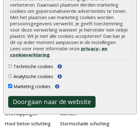
verbeteren. Daarnaast plaatsen derden marketing
Duurzame tuin
cookies om gepersonaliseerde advertenties te tonen.
Welke palen voor een schapenhek
Met het plaatsen van marketing cookies worden
persoonsgegevens verwerkt. Je geeft toestemming
voor deze verwerking wanneer je hieronder een vinkje
Alle populaire categorieën
plaatst. Wil je niet alle cookies accepteren? Dan kan je
dit op ieder moment aanpassen in de instellingen.
Tuinhout
Tuindeuren
Lees voor meer informatie onze
privacy- en
Schutting
Tuinschermen
cookieverklaring
.
Vlonderplanken
Schuttingplanken
Technische cookies
Tuinpalen
Steigerplanken
Analytische cookies
Tuinhekken
Douglas hout
Marketing cookies
Tuinhuizen
Rabatdelen
Doorgaan naar de website
Blokhutten
Aanbiedingen
Overkappingen
Merken
Hout beton schutting
Stormschade schutting