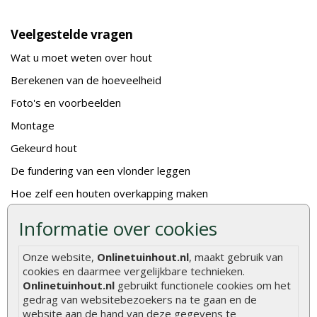
Veelgestelde vragen
Wat u moet weten over hout
Berekenen van de hoeveelheid
Foto's en voorbeelden
Montage
Gekeurd hout
De fundering van een vlonder leggen
Hoe zelf een houten overkapping maken
Hoe zelf een vlonder leggen
Informatie over cookies
Hoe betonpaal plaatsen
Onze website,
Onlinetuinhout.nl
, maakt gebruik van
Hoe schutting plaatsen
cookies en daarmee vergelijkbare technieken.
Onlinetuinhout.nl
gebruikt functionele cookies om het
De 9 beste tuinschermen van Onlinetuinhout.nl
gedrag van websitebezoekers na te gaan en de
Stijlvolle houtsoorten voor in de tuin
website aan de hand van deze gegevens te