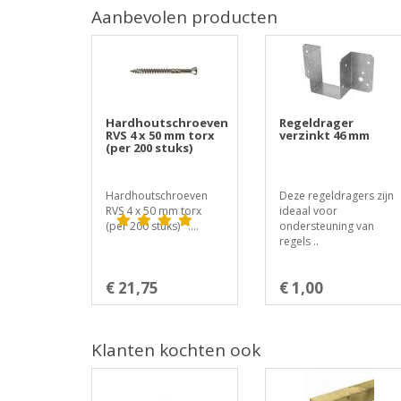
Aanbevolen producten
Hardhoutschroeven
Regeldrager
RVS 4 x 50 mm torx
verzinkt 46 mm
(per 200 stuks)
Hardhoutschroeven
Deze regeldragers zijn
RVS 4 x 50 mm torx
ideaal voor
(per 200 stuks) ....
ondersteuning van
regels ..
€ 21,75
€ 1,00
Klanten kochten ook