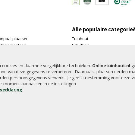
Alle populaire categorie
onpaal plaatsen
Tuinhout
tting plaatsen
Schutting
te tuinschermen van
Vlonderplanken
inhout.nl
Tuinpalen
e houtsoorten voor in de tuin
Tuinhekken
n cookies en daarmee vergelijkbare technieken.
Onlinetuinhout.nl
ge
and van deze gegevens te verbeteren. Daarnaast plaatsen derden ma
e tuin
Tuinhuizen
rden persoonsgegevens verwerkt. Je geeft toestemming voor deze ver
alen voor een schapenhek
Blokhutten
der moment aanpassen in de instellingen.
Overkappingen
everklaring
.
Hout beton schutting
8.9
/
10
|
2040
waarderingen