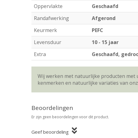
Oppervlakte
Geschaafd
Randafwerking
Afgerond
Keurmerk
PEFC
Levensduur
10 - 15 jaar
Extra
Geschaafd, gedroo
Wij werken met natuurlijke producten met 
kenmerken en natuurlijke variaties van on
Beoordelingen
Er zijn geen beoordelingen voor dit product.
Geef beoordeling