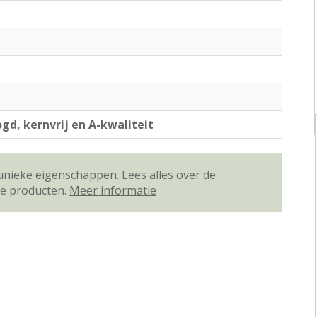
gd, kernvrij en A-kwaliteit
unieke eigenschappen. Lees alles over de
ze producten.
Meer informatie