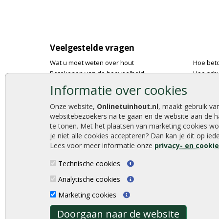
Veelgestelde vragen
Wat u moet weten over hout
Hoe bet
Berekenen van de hoeveelheid
Hoe schu
Foto's en voorbeelden
De 9 bes
Informatie over cookies
Montage
Onlinetu
Gekeurd hout
Stijlvoll
Onze website,
Onlinetuinhout.nl
, maakt gebruik va
websitebezoekers na te gaan en de website aan de h
De fundering van een vlonder leggen
Duurzam
te tonen. Met het plaatsen van marketing cookies wo
Hoe zelf een houten overkapping maken
Welke p
je niet alle cookies accepteren? Dan kan je dit op ie
Hoe zelf een vlonder leggen
Lees voor meer informatie onze
privacy- en cooki
Technische cookies
Analytische cookies
Onlinetuinhout.nl ©2026
Marketing cookies
Doorgaan naar de website