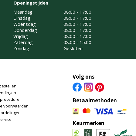
Openingstijden
Maandag
08:00 - 17:00
Dinsdag
08:00 - 17:00
Woensdag
08:00 - 17:00
Donderdag
08:00 - 17:00
Vrijdag
08:00 - 17:00
Zaterdag
08.00 - 15.00
Zondag
Gesloten
Volg ons
bestellen
endingen
nprocedure
Betaalmethoden
e voorwaarden
oordelingen
ervice
Keurmerken