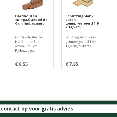
Hardhouten
Schuttingplank
tuinpaal azobé 6 x
vuren
6 cm fijnbezaagd
geïmpregneerd 1,9
x 14,5 cm
Ontdek de stevige
Schuttingplank vuren
Hardhouten Paal
geïmpregneerd 1,9 x
Azobé 6 x 6 cm
14,5 cm, dikkere tu..
Fijnbezaagd..
€ 6,55
€ 7,85
ontact op voor gratis advies