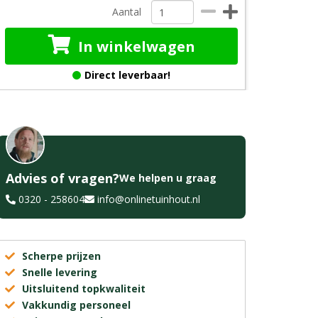
Aantal
In winkelwagen
Direct leverbaar!
Advies of vragen?
We helpen u graag
0320 - 258604
info@onlinetuinhout.nl
Scherpe prijzen
Snelle levering
Uitsluitend topkwaliteit
Vakkundig personeel