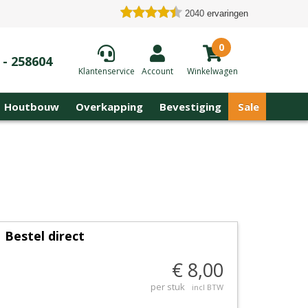
2040
ervaringen
0
 - 258604
Klantenservice
Account
Winkelwagen
Houtbouw
Overkapping
Bevestiging
Sale
Bestel direct
€ 8,00
per stuk
incl BTW