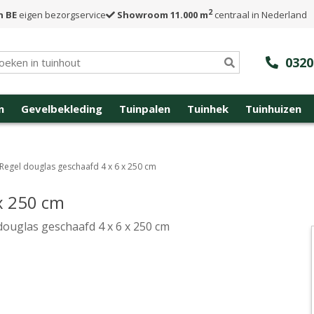
2
n BE
eigen bezorgservice
Showroom 11.000 m
centraal in Nederland
0320
n
Gevelbekleding
Tuinpalen
Tuinhek
Tuinhuizen
Regel douglas geschaafd 4 x 6 x 250 cm
x 250 cm
douglas geschaafd 4 x 6 x 250 cm