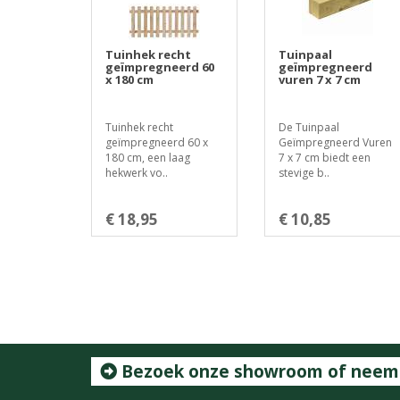
Tuinhek recht
Tuinpaal
geïmpregneerd 60
geïmpregneerd
x 180 cm
vuren 7 x 7 cm
Tuinhek recht
De Tuinpaal
geïmpregneerd 60 x
Geïmpregneerd Vuren
180 cm, een laag
7 x 7 cm biedt een
hekwerk vo..
stevige b..
€ 18,95
€ 10,85
Bezoek onze showroom of neem c