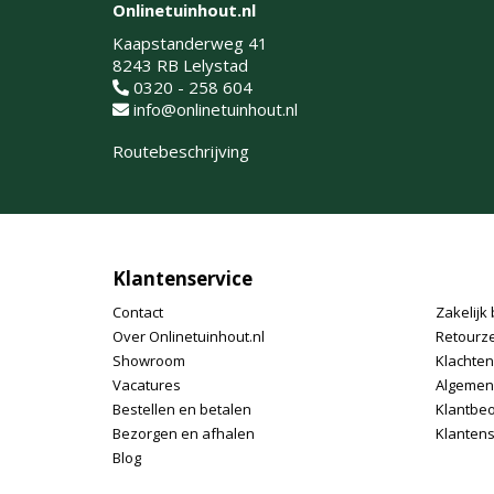
Onlinetuinhout.nl
Kaapstanderweg 41
8243 RB Lelystad
0320 - 258 604
info@onlinetuinhout.nl
Routebeschrijving
Klantenservice
Contact
Zakelijk 
Over Onlinetuinhout.nl
Retourz
Showroom
Klachte
Vacatures
Algemen
Bestellen en betalen
Klantbe
Bezorgen en afhalen
Klantens
Blog