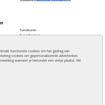
ën
Tuindeuren
Tuinschermen
Schuttingplanken
Steigerplanken
Douglas hout
bruikt functionele cookies om het gedrag van
rketing cookies om gepersonaliseerde advertenties
Rabatdelen
werking wanneer je hieronder een vinkje plaatst. Wil
Aanbiedingen
Merken
Stormschade schutting