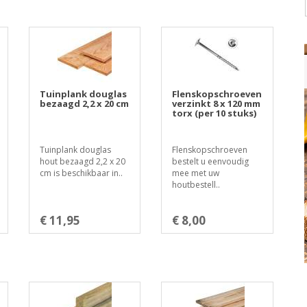
Tuinplank douglas
Flenskopschroeven
bezaagd 2,2 x 20 cm
verzinkt 8 x 120 mm
torx (per 10 stuks)
Tuinplank douglas
Flenskopschroeven
hout bezaagd 2,2 x 20
bestelt u eenvoudig
cm is beschikbaar in..
mee met uw
houtbestell..
€ 11,95
€ 8,00