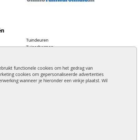
ën
Tuindeuren
Tuinschermen
Schuttingplanken
Steigerplanken
Douglas hout
bruikt functionele cookies om het gedrag van
rketing cookies om gepersonaliseerde advertenties
Rabatdelen
werking wanneer je hieronder een vinkje plaatst. Wil
Aanbiedingen
Merken
Stormschade schutting