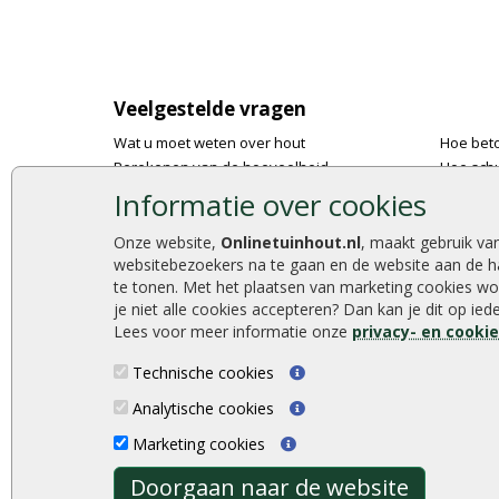
Veelgestelde vragen
Wat u moet weten over hout
Hoe bet
Berekenen van de hoeveelheid
Hoe schu
Foto's en voorbeelden
De 9 bes
Informatie over cookies
Montage
Onlinetu
Gekeurd hout
Stijlvoll
Onze website,
Onlinetuinhout.nl
, maakt gebruik va
websitebezoekers na te gaan en de website aan de h
De fundering van een vlonder leggen
Duurzam
te tonen. Met het plaatsen van marketing cookies wo
Hoe zelf een houten overkapping maken
Welke p
je niet alle cookies accepteren? Dan kan je dit op ie
Hoe zelf een vlonder leggen
Lees voor meer informatie onze
privacy- en cooki
Technische cookies
Analytische cookies
Onlinetuinhout.nl ©2026
Marketing cookies
Doorgaan naar de website