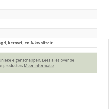
gd, kernvrij en A-kwaliteit
unieke eigenschappen. Lees alles over de
ze producten.
Meer informatie