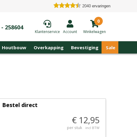
2040
ervaringen
0
 - 258604
Klantenservice
Account
Winkelwagen
Houtbouw
Overkapping
Bevestiging
Sale
Bestel direct
€ 12,95
per stuk
incl BTW