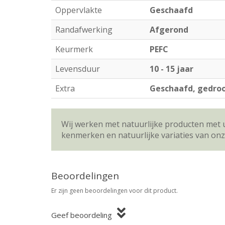
Oppervlakte
Geschaafd
Randafwerking
Afgerond
Keurmerk
PEFC
Levensduur
10 - 15 jaar
Extra
Geschaafd, gedroo
Wij werken met natuurlijke producten met 
kenmerken en natuurlijke variaties van on
Beoordelingen
Er zijn geen beoordelingen voor dit product.
Geef beoordeling