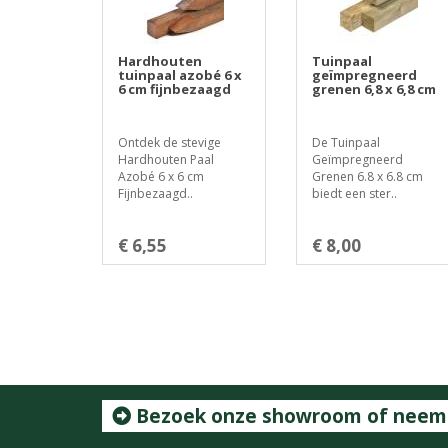
Hardhouten
Tuinpaal
tuinpaal azobé 6 x
geïmpregneerd
6 cm fijnbezaagd
grenen 6,8 x 6,8 cm
Ontdek de stevige
De Tuinpaal
Hardhouten Paal
Geïmpregneerd
Azobé 6 x 6 cm
Grenen 6.8 x 6.8 cm
Fijnbezaagd..
biedt een ster..
€ 6,55
€ 8,00
Bezoek onze showroom of neem c