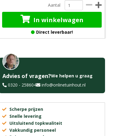
Aantal
In winkelwagen
Direct leverbaar!
Advies of vragen?
We helpen u graag
0320 - 258604
info@onlinetuinhout.nl
Scherpe prijzen
Snelle levering
Uitsluitend topkwaliteit
Vakkundig personeel