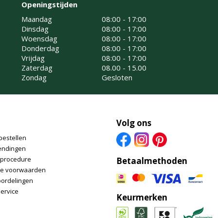
Openingstijden
Maandag
08:00 - 17:00
Dinsdag
08:00 - 17:00
Woensdag
08:00 - 17:00
Donderdag
08:00 - 17:00
Vrijdag
08:00 - 17:00
Zaterdag
08.00 - 15.00
Zondag
Gesloten
Volg ons
bestellen
endingen
nprocedure
Betaalmethoden
e voorwaarden
oordelingen
ervice
Keurmerken