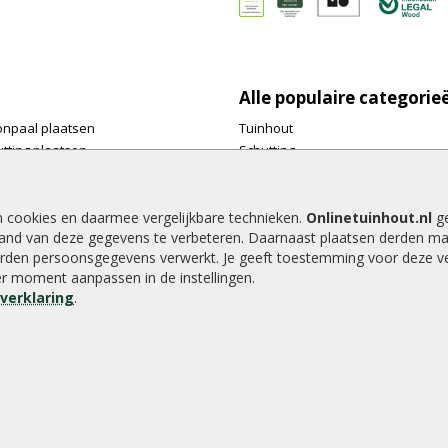
Alle populaire categorie
onpaal plaatsen
Tuinhout
tting plaatsen
Schutting
te tuinschermen van
Vlonderplanken
inhout.nl
Tuinpalen
e houtsoorten voor in de tuin
Tuinhekken
n cookies en daarmee vergelijkbare technieken.
Onlinetuinhout.nl
ge
and van deze gegevens te verbeteren. Daarnaast plaatsen derden ma
e tuin
Tuinhuizen
rden persoonsgegevens verwerkt. Je geeft toestemming voor deze ver
alen voor een schapenhek
Blokhutten
der moment aanpassen in de instellingen.
Overkappingen
everklaring
.
Hout beton schutting
8.9
/
10
|
2040
waarderingen