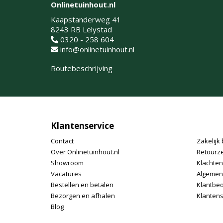
Onlinetuinhout.nl
Kaapstanderweg 41
8243 RB Lelystad
0320 - 258 604
info@onlinetuinhout.nl
Routebeschrijving
Klantenservice
Contact
Zakelijk 
Over Onlinetuinhout.nl
Retourz
Showroom
Klachte
Vacatures
Algemen
Bestellen en betalen
Klantbe
Bezorgen en afhalen
Klantens
Blog