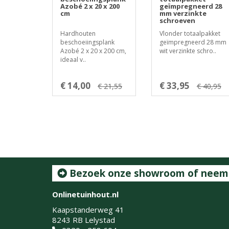
Azobé 2 x 20 x 200
geïmpregneerd 28
cm
mm verzinkte
schroeven
Hardhouten
Vlonder totaalpakket
beschoeiingsplank
geïmpregneerd 28 mm
Azobé 2 x 20 x 200 cm,
wit verzinkte schro..
ideaal v..
€ 14,00
€ 33,95
€ 21,55
€ 40,95
Bezoek onze showroom of neem c
Onlinetuinhout.nl
Kaapstanderweg 41
8243 RB Lelystad