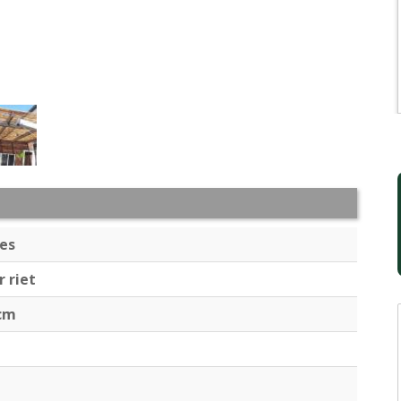
ees
 riet
 cm