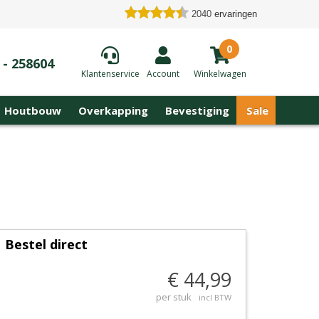
2040
ervaringen
0
 - 258604
Klantenservice
Account
Winkelwagen
Houtbouw
Overkapping
Bevestiging
Sale
Bestel direct
€ 44,99
per stuk
incl BTW