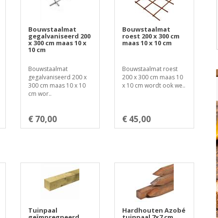
Bouwstaalmat
Bouwstaalmat
gegalvaniseerd 200
roest 200 x 300 cm
x 300 cm maas 10 x
maas 10 x 10 cm
10 cm
Bouwstaalmat
Bouwstaalmat roest
gegalvaniseerd 200 x
200 x 300 cm maas 10
300 cm maas 10 x 10
x 10 cm wordt ook we..
cm wor..
€ 70,00
€ 45,00
Tuinpaal
Hardhouten Azobé
geïmpregneerd
tuinpaal 7x7 cm