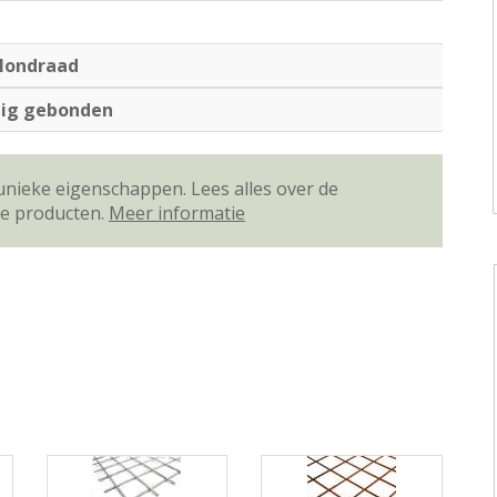
londraad
dig gebonden
unieke eigenschappen. Lees alles over de
ze producten.
Meer informatie