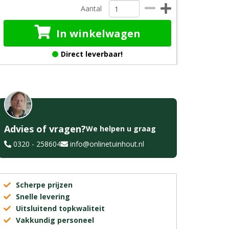
Aantal
In winkelwagen
Direct leverbaar!
Advies of vragen?
We helpen u graag
0320 - 258604
info@onlinetuinhout.nl
Scherpe prijzen
Snelle levering
Uitsluitend topkwaliteit
Vakkundig personeel