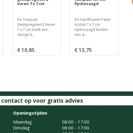
vuren 7 x 7 cm
fijnbezaagd
De Tuinpaal
De Hardhouten Palen
Geïmpregneerd Vuren
Azobé 7 x 7 cm
7 x 7 cm biedt een
Fijnbezaagd bieden
stevige b..
een st..
€ 10,85
€ 13,75
ontact op voor gratis advies
Openingstijden
Maandag
08:00 - 17:00
Dinsdag
08:00 - 17:00