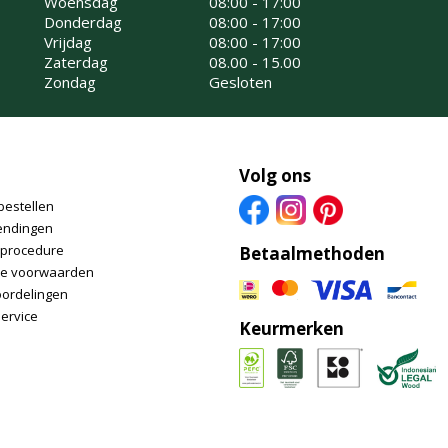
Woensdag
08:00 - 17:00
Donderdag
08:00 - 17:00
Vrijdag
08:00 - 17:00
Zaterdag
08.00 - 15.00
Zondag
Gesloten
Volg ons
bestellen
endingen
nprocedure
Betaalmethoden
e voorwaarden
oordelingen
ervice
Keurmerken