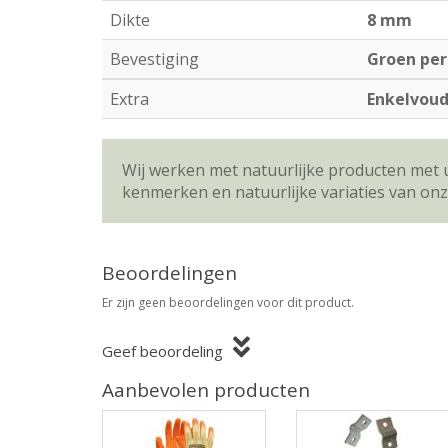
Dikte
8 mm
Bevestiging
Groen per
Extra
Enkelvou
Wij werken met natuurlijke producten met 
kenmerken en natuurlijke variaties van on
Beoordelingen
Er zijn geen beoordelingen voor dit product.
Geef beoordeling
Aanbevolen producten