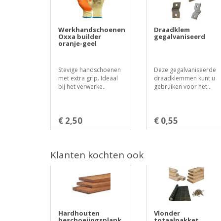
Werkhandschoenen
Draadklem
Oxxa builder
gegalvaniseerd
oranje-geel
Stevige handschoenen
Deze gegalvaniseerde
met extra grip. Ideaal
draadklemmen kunt u
bij het verwerke..
gebruiken voor het ..
€ 2,50
€ 0,55
Klanten kochten ook
Hardhouten
Vlonder
beschoeiingsplank
totaalpakket