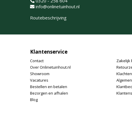
0320 - 258 604
info@onlinetuinhout.nl
Routebeschrijving
Klantenservice
Contact
Zakelijk 
Over Onlinetuinhout.nl
Retourz
Showroom
Klachte
Vacatures
Algemen
Bestellen en betalen
Klantbe
Bezorgen en afhalen
Klantens
Blog