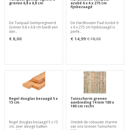
grenen 6,8 x 6,8 cm
azobé 6 x 6 x 275 cm
fijnbezaagd
De Tuinpaal Geïmpregneerd
De Hardhouten Paal Azobé 6
Grenen 6.8 x 6.8 cm biedt een
x 6 x 275 cm Fijnbezaagd is
ster..
perfe..
€ 8,00
€ 14,99
€ 18,00
Regel douglas bezaagd 5 x
Tuinscherm grenen
15 cm
aanbieding 14 mm 180 x
180 cm recht
Regel douglas bezaagd 5 x 15
Ontdek de robuuste charme
cm, zeer stevige balken
van ons Grenen Tuinscherm