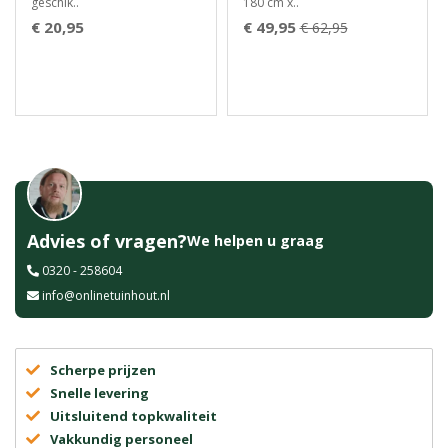
geschik..
180 cm x..
€ 20,95
€ 49,95
€ 62,95
Advies of vragen?
We helpen u graag
0320 - 258604
info@onlinetuinhout.nl
Scherpe prijzen
Snelle levering
Uitsluitend topkwaliteit
Vakkundig personeel