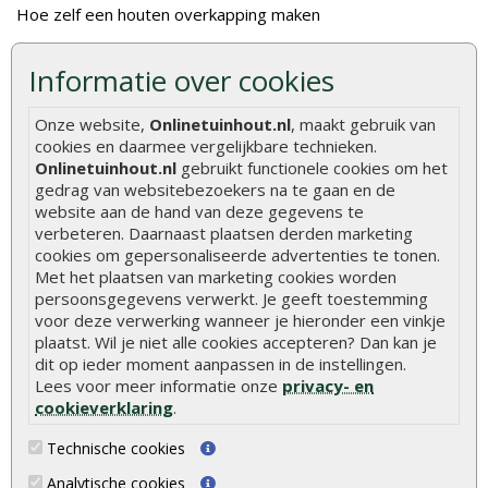
Hoe zelf een houten overkapping maken
Hoe zelf een vlonder leggen
Informatie over cookies
Hoe betonpaal plaatsen
Onze website,
Onlinetuinhout.nl
, maakt gebruik van
Hoe schutting plaatsen
cookies en daarmee vergelijkbare technieken.
De 9 beste tuinschermen van Onlinetuinhout.nl
Onlinetuinhout.nl
gebruikt functionele cookies om het
gedrag van websitebezoekers na te gaan en de
Stijlvolle houtsoorten voor in de tuin
website aan de hand van deze gegevens te
Duurzame tuin
verbeteren. Daarnaast plaatsen derden marketing
cookies om gepersonaliseerde advertenties te tonen.
Welke palen voor een schapenhek
Met het plaatsen van marketing cookies worden
persoonsgegevens verwerkt. Je geeft toestemming
Alle populaire categorieën
voor deze verwerking wanneer je hieronder een vinkje
plaatst. Wil je niet alle cookies accepteren? Dan kan je
Tuinhout
Tuindeuren
dit op ieder moment aanpassen in de instellingen.
Lees voor meer informatie onze
privacy- en
Schutting
Tuinschermen
cookieverklaring
.
Vlonderplanken
Schuttingplanken
Technische cookies
Tuinpalen
Steigerplanken
Analytische cookies