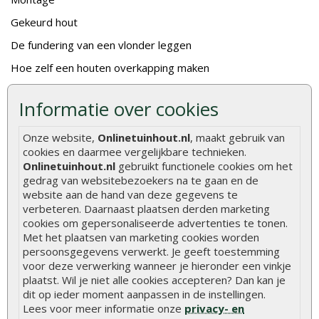
Gekeurd hout
De fundering van een vlonder leggen
Hoe zelf een houten overkapping maken
Hoe zelf een vlonder leggen
Informatie over cookies
Hoe betonpaal plaatsen
Onze website,
Onlinetuinhout.nl
, maakt gebruik van
Hoe schutting plaatsen
cookies en daarmee vergelijkbare technieken.
De 9 beste tuinschermen van Onlinetuinhout.nl
Onlinetuinhout.nl
gebruikt functionele cookies om het
gedrag van websitebezoekers na te gaan en de
Stijlvolle houtsoorten voor in de tuin
website aan de hand van deze gegevens te
Duurzame tuin
verbeteren. Daarnaast plaatsen derden marketing
cookies om gepersonaliseerde advertenties te tonen.
Welke palen voor een schapenhek
Met het plaatsen van marketing cookies worden
persoonsgegevens verwerkt. Je geeft toestemming
voor deze verwerking wanneer je hieronder een vinkje
Alle populaire categorieën
plaatst. Wil je niet alle cookies accepteren? Dan kan je
Tuinhout
Tuindeuren
dit op ieder moment aanpassen in de instellingen.
Lees voor meer informatie onze
privacy- en
Schutting
Tuinschermen