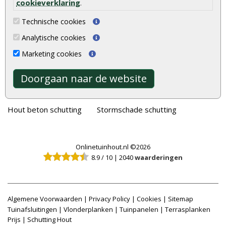
cookieverklaring
.
Vlonderplanken
Schuttingplanken
Technische cookies
Tuinpalen
Steigerplanken
Analytische cookies
Tuinhekken
Douglas hout
Marketing cookies
Tuinhuizen
Rabatdelen
Doorgaan naar de website
Blokhutten
Aanbiedingen
Overkappingen
Merken
Hout beton schutting
Stormschade schutting
Onlinetuinhout.nl ©2026
8.9
/
10
|
2040
waarderingen
Algemene Voorwaarden
|
Privacy Policy
|
Cookies
|
Sitemap
Tuinafsluitingen
|
Vlonderplanken
|
Tuinpanelen
|
Terrasplanken
Prijs
|
Schutting Hout