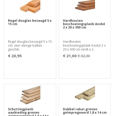
Regel douglas bezaagd 5 x
Hardhouten
15 cm
beschoeiingsplank Azobé
2 x 20 x 300 cm
Regel douglas bezaagd 5 x 15
Hardhouten
cm, zeer stevige balken
beschoeiingsplank Azobé 2 x
geschik..
20 x 300 cm vindt u z..
€ 20,95
€ 21,00
€ 32,30
Schuttingplank
Dubbel rabat grenen
aanbieding grenen
geïmpregneerd 1,8 x 14 cm
geïmpregneerd 1,6 x 14 x