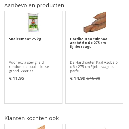
Aanbevolen producten
Snelcement 25 kg
Hardhouten tuinpaal
azobé 6 x 6 x 275 cm
fijnbezaagd
Voor extra stevigheid
De Hardhouten Paal Azobé 6
rondom de paal in losse
x 6 x 275 cm Fijnbezaagd is
grond. Zeer ee..
perfe..
€ 11,95
€ 14,99
€ 18,00
Klanten kochten ook