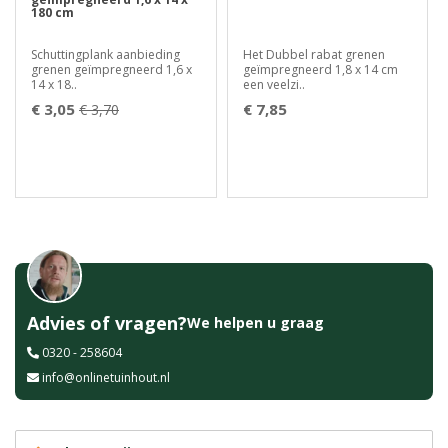
180 cm
Schuttingplank aanbieding
Het Dubbel rabat grenen
grenen geïmpregneerd 1,6 x
geïmpregneerd 1,8 x 14 cm
14 x 18..
een veelzi..
€ 3,05
€ 7,85
€ 3,70
Advies of vragen?
We helpen u graag
0320 - 258604
info@onlinetuinhout.nl