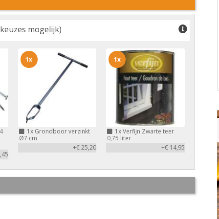
keuzes mogelijk)
1x
1x
4
1x
Grondboor verzinkt
1x
Verfijn Zwarte teer
Ø7 cm
0,75 liter
+€ 25,20
+€ 14,95
,45