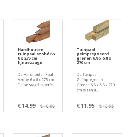
Hardhouten
Tuinpaal
tuinpaal azobé 6 x
geïmpregneerd
6 x 275 cm
grenen 6,8 x 6,8 x
fijnbezaagd
270 cm
De Hardhouten Paal
De Tuinpaal
Azobé 6 x 6 x 275 cm
Geïmpregneerd
Fijnbezaagd is perfe..
Grenen 6.8 x 6.8 x 270
cm is een u..
€ 14,99
€ 11,95
€ 18,00
€ 13,95