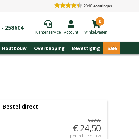
2040
ervaringen
0
 - 258604
Klantenservice
Account
Winkelwagen
Houtbouw
Overkapping
Bevestiging
Sale
Bestel direct
€ 29,95
€ 24,50
per m1
incl BTW