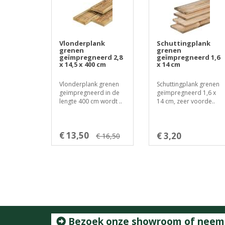
Vlonderplank
Schuttingplank
grenen
grenen
geïmpregneerd 2,8
geïmpregneerd 1,6
x 14,5 x 400 cm
x 14 cm
Vlonderplank grenen
Schuttingplank grenen
geïmpregneerd in de
geïmpregneerd 1,6 x
lengte 400 cm wordt ..
14 cm, zeer voorde..
€ 13,50
€ 3,20
€ 16,50
Bezoek onze showroom of neem c