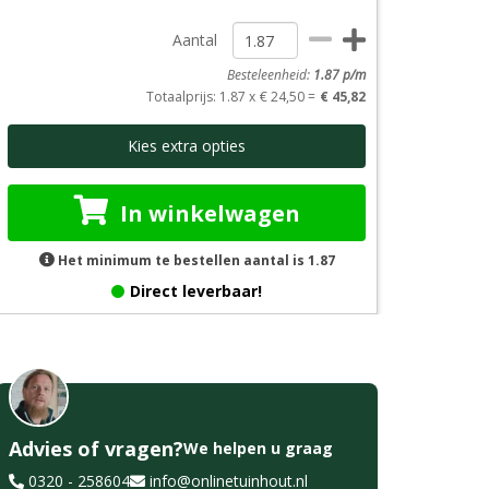
Aantal
Besteleenheid:
1.87
p/m
Totaalprijs
: 1.87 x
€ 24,50 =
€ 45,82
Kies extra opties
In winkelwagen
Het minimum te bestellen aantal is 1.87
Direct leverbaar!
Advies of vragen?
We helpen u graag
0320 - 258604
info@onlinetuinhout.nl