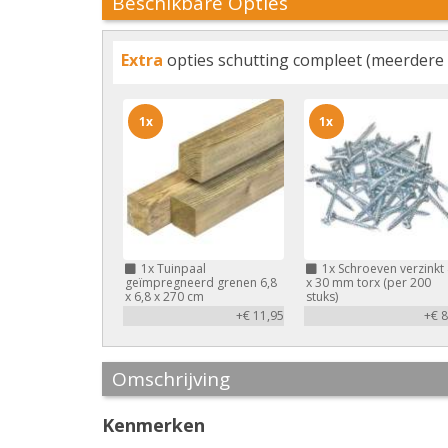
Beschikbare Opties
Extra
opties schutting compleet (meerdere 
1x
1x
1x
Tuinpaal
1x
Schroeven verzinkt 
geïmpregneerd grenen 6,8
x 30 mm torx (per 200
x 6,8 x 270 cm
stuks)
+€ 11,95
+€ 8
Omschrijving
Kenmerken