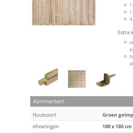
1
1
4
Extra 
L
pa
S
al
Kenmerken
Houtsoort
Groen geïmp
Afmetingen
180 x 180 cm