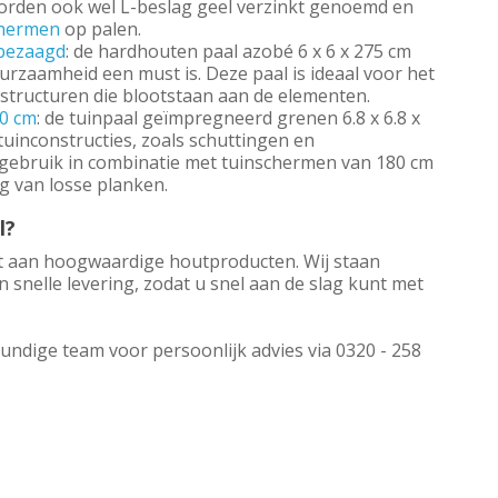
orden ook wel L-beslag geel verzinkt genoemd en
chermen
op palen.
nbezaagd
: de hardhouten paal azobé 6 x 6 x 275 cm
urzaamheid een must is. Deze paal is ideaal voor het
structuren die blootstaan aan de elementen.
70 cm
: de tuinpaal geïmpregneerd grenen 6.8 x 6.8 x
tuinconstructies, zoals schuttingen en
t gebruik in combinatie met tuinschermen van 180 cm
g van losse planken.
l?
nt aan hoogwaardige houtproducten. Wij staan
snelle levering, zodat u snel aan de slag kunt met
undige team voor persoonlijk advies via 0320 - 258