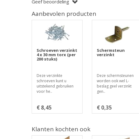
Geef beoordeling
Aanbevolen producten
Schroeven verzinkt
Schermsteun
4 x 30 mm torx (per
verzinkt
200 stuks)
Deze verzinkte
Deze schermsteunen
schroeven kunt u
worden ook wel L-
uitstekend gebruiken
beslag geel verzinkt
voor he..
gen..
€ 8,45
€ 0,35
Klanten kochten ook