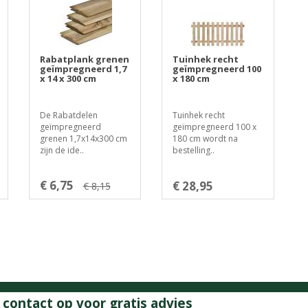
Rabatplank grenen
Tuinhek recht
geïmpregneerd 1,7
geïmpregneerd 100
x 14 x 300 cm
x 180 cm
De Rabatdelen
Tuinhek recht
geïmpregneerd
geïmpregneerd 100 x
grenen 1,7x14x300 cm
180 cm wordt na
zijn de ide..
bestelling..
€ 6,75
€ 28,95
€ 8,15
ontact op voor gratis advies