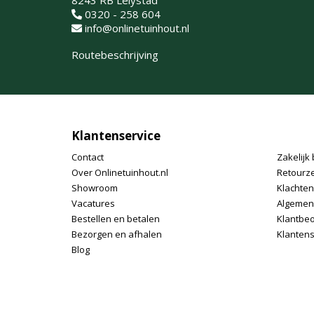
8243 RB Lelystad
0320 - 258 604
info@onlinetuinhout.nl
Routebeschrijving
Klantenservice
Contact
Zakelijk 
Over Onlinetuinhout.nl
Retourz
Showroom
Klachte
Vacatures
Algemen
Bestellen en betalen
Klantbe
Bezorgen en afhalen
Klantens
Blog