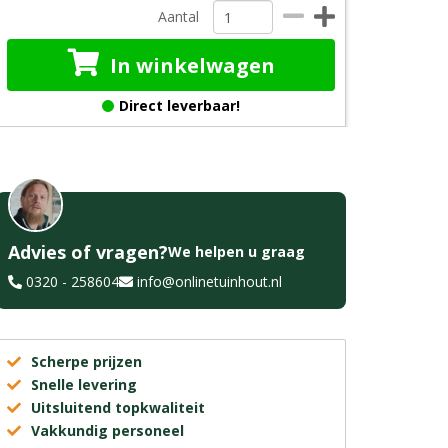
Aantal
In winkelwagen
Direct leverbaar!
Advies of vragen?
We helpen u graag
0320 - 258604
info@onlinetuinhout.nl
Scherpe prijzen
Snelle levering
Uitsluitend topkwaliteit
Vakkundig personeel