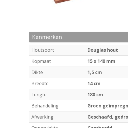
Kenmerken
Houtsoort
Douglas hout
Kopmaat
15 x 140 mm
Dikte
1,5 cm
Breedte
14 cm
Lengte
180 cm
Behandeling
Groen geïmpreg
Afwerking
Geschaafd, gedroo