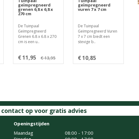
Tuinpaal
Tuinpaal
geïmpregneerd
geïmpregneerd
grenen 6,8 x 6,8 x
vuren 7 x 7 cm
270 cm
De Tuinpaal
De Tuinpaal
Geïmpregneerd
Geïmpregneerd Vuren
Grenen 6.8 x 6.8 x 270
7 x 7 cm biedt een
cm is een u..
stevige b..
€ 11,95
€ 10,85
€ 13,95
ontact op voor gratis advies
Openingstijden
Maandag
08:00 - 17:00