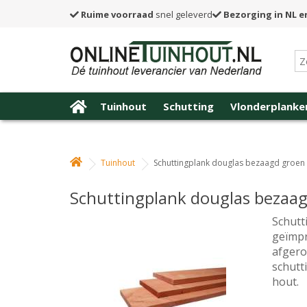
Ruime voorraad
snel geleverd
Bezorging in NL e
Tuinhout
Schutting
Vlonderplanke
Tuinhout
Schuttingplank douglas bezaagd groen
Schuttingplank douglas bezaag
Schutt
geïmpr
afgero
schutt
hout.