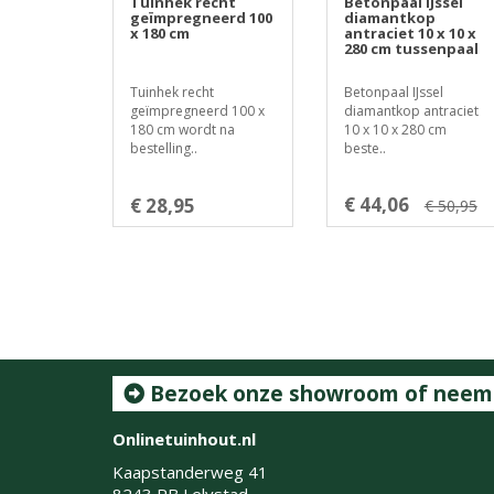
Tuinhek recht
Betonpaal IJssel
geïmpregneerd 100
diamantkop
x 180 cm
antraciet 10 x 10 x
280 cm tussenpaal
Tuinhek recht
Betonpaal IJssel
geïmpregneerd 100 x
diamantkop antraciet
180 cm wordt na
10 x 10 x 280 cm
bestelling..
beste..
€ 44,06
€ 28,95
€ 50,95
Bezoek onze showroom of neem c
Onlinetuinhout.nl
Kaapstanderweg 41