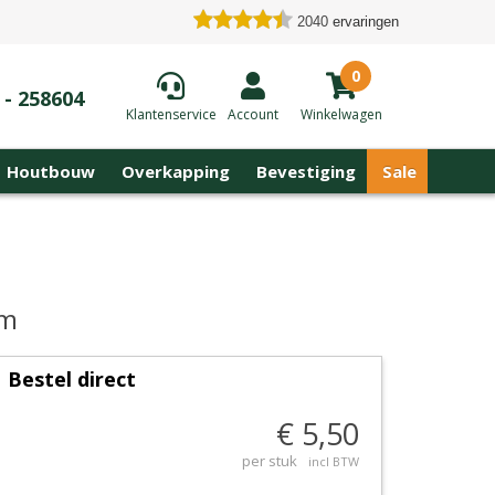
2040
ervaringen
0
 - 258604
Klantenservice
Account
Winkelwagen
Houtbouw
Overkapping
Bevestiging
Sale
cm
Bestel direct
€ 5,50
per stuk
incl BTW