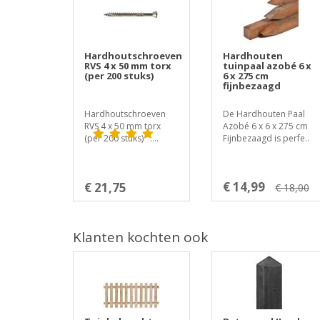
Hardhoutschroeven
Hardhouten
RVS 4 x 50 mm torx
tuinpaal azobé 6 x
(per 200 stuks)
6 x 275 cm
fijnbezaagd
Hardhoutschroeven
De Hardhouten Paal
RVS 4 x 50 mm torx
Azobé 6 x 6 x 275 cm
(per 200 stuks) ....
Fijnbezaagd is perfe..
€ 14,99
€ 21,75
€ 18,00
Klanten kochten ook