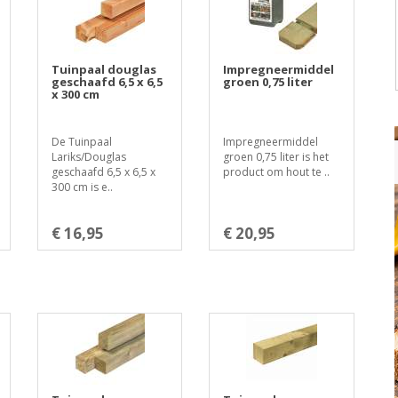
Tuinpaal douglas
Impregneermiddel
geschaafd 6,5 x 6,5
groen 0,75 liter
x 300 cm
De Tuinpaal
Impregneermiddel
Lariks/Douglas
groen 0,75 liter is het
geschaafd 6,5 x 6,5 x
product om hout te ..
300 cm is e..
€ 16,95
€ 20,95