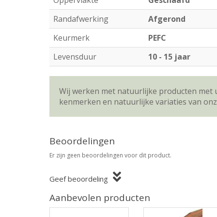
Oppervlakte
Geschaafd
Randafwerking
Afgerond
Keurmerk
PEFC
Levensduur
10 - 15 jaar
Wij werken met natuurlijke producten met 
kenmerken en natuurlijke variaties van on
Beoordelingen
Er zijn geen beoordelingen voor dit product.
Geef beoordeling
Aanbevolen producten