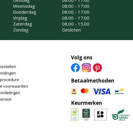
Dinsdag
08:00 - 17:00
Woensdag
08:00 - 17:00
Donderdag
08:00 - 17:00
Vrijdag
08:00 - 17:00
Zaterdag
08.00 - 15.00
Zondag
Gesloten
Volg ons
bestellen
endingen
nprocedure
Betaalmethoden
e voorwaarden
oordelingen
ervice
Keurmerken