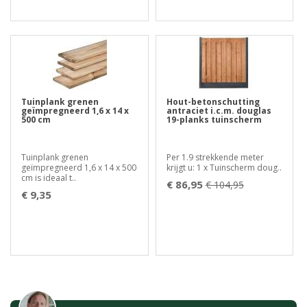
Tuinplank grenen
Hout-betonschutting
geïmpregneerd 1,6 x 14 x
antraciet i.c.m. douglas
500 cm
19-planks tuinscherm
Tuinplank grenen
Per 1.9 strekkende meter
geïmpregneerd 1,6 x 14 x 500
krijgt u: 1 x Tuinscherm doug..
cm is ideaal t..
€ 86,95
€ 104,95
€ 9,35