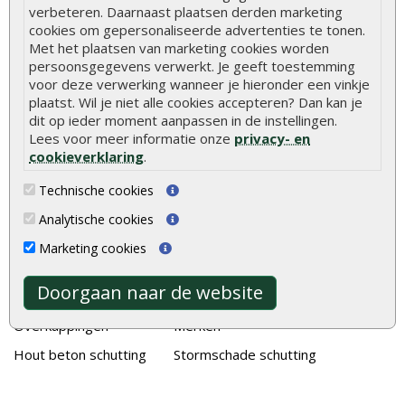
verbeteren. Daarnaast plaatsen derden marketing
Duurzame tuin
cookies om gepersonaliseerde advertenties te tonen.
Welke palen voor een schapenhek
Met het plaatsen van marketing cookies worden
persoonsgegevens verwerkt. Je geeft toestemming
voor deze verwerking wanneer je hieronder een vinkje
Alle populaire categorieën
plaatst. Wil je niet alle cookies accepteren? Dan kan je
dit op ieder moment aanpassen in de instellingen.
Tuinhout
Tuindeuren
Lees voor meer informatie onze
privacy- en
Schutting
Tuinschermen
cookieverklaring
.
Vlonderplanken
Schuttingplanken
Technische cookies
Tuinpalen
Steigerplanken
Analytische cookies
Tuinhekken
Douglas hout
Marketing cookies
Tuinhuizen
Rabatdelen
Doorgaan naar de website
Blokhutten
Aanbiedingen
Overkappingen
Merken
Hout beton schutting
Stormschade schutting