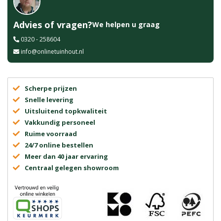
Advies of vragen?
We helpen u graag
0320 - 258604
info@onlinetuinhout.nl
Scherpe prijzen
Snelle levering
Uitsluitend topkwaliteit
Vakkundig personeel
Ruime voorraad
24/7 online bestellen
Meer dan 40 jaar ervaring
Centraal gelegen showroom