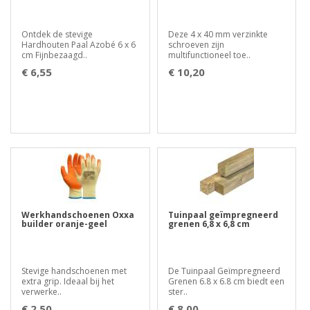
Ontdek de stevige
Deze 4 x 40 mm verzinkte
Hardhouten Paal Azobé 6 x 6
schroeven zijn
cm Fijnbezaagd..
multifunctioneel toe..
€ 6,55
€ 10,20
Werkhandschoenen Oxxa
Tuinpaal geïmpregneerd
builder oranje-geel
grenen 6,8 x 6,8 cm
Stevige handschoenen met
De Tuinpaal Geïmpregneerd
extra grip. Ideaal bij het
Grenen 6.8 x 6.8 cm biedt een
verwerke..
ster..
€ 2,50
€ 8,00