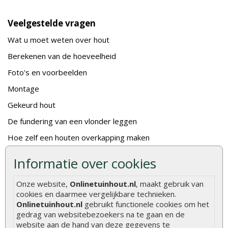
Veelgestelde vragen
Wat u moet weten over hout
Berekenen van de hoeveelheid
Foto's en voorbeelden
Montage
Gekeurd hout
De fundering van een vlonder leggen
Hoe zelf een houten overkapping maken
Hoe zelf een vlonder leggen
Informatie over cookies
Hoe betonpaal plaatsen
Onze website,
Onlinetuinhout.nl
, maakt gebruik van
Hoe schutting plaatsen
cookies en daarmee vergelijkbare technieken.
Onlinetuinhout.nl
gebruikt functionele cookies om het
De 9 beste tuinschermen van Onlinetuinhout.nl
gedrag van websitebezoekers na te gaan en de
Stijlvolle houtsoorten voor in de tuin
website aan de hand van deze gegevens te