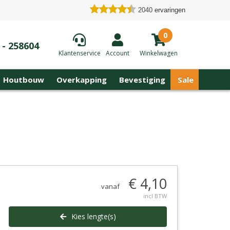
2040
ervaringen
0
 - 258604
Klantenservice
Account
Winkelwagen
Houtbouw
Overkapping
Bevestiging
Sale
€ 4,10
vanaf
incl BTW
Kies lengte(s)