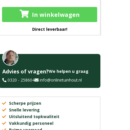
In winkelwagen
Direct leverbaar!
Advies of vragen?
We helpen u graag
0320 - 258604
info@onlinetuinhout.nl
Scherpe prijzen
Snelle levering
Uitsluitend topkwaliteit
Vakkundig personeel
Ruime voorraad