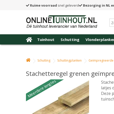
Ruime voorraad
snel geleverd
Bezorging in NL e
Tuinhout
Schutting
Vlonderplanke
Schutting
Schuttingplanken
Geïmpregneerde 
Stachetteregel grenen geïmpre
Meerdere lengtes
Stache
latjes
Deze p
tuinsc