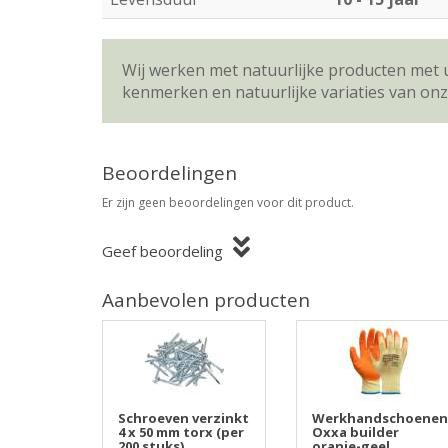
Wij werken met natuurlijke producten met 
kenmerken en natuurlijke variaties van on
Beoordelingen
Er zijn geen beoordelingen voor dit product.
Geef beoordeling
Aanbevolen producten
Schroeven verzinkt
Werkhandschoenen
4 x 50 mm torx (per
Oxxa builder
200 stuks)
oranje-geel