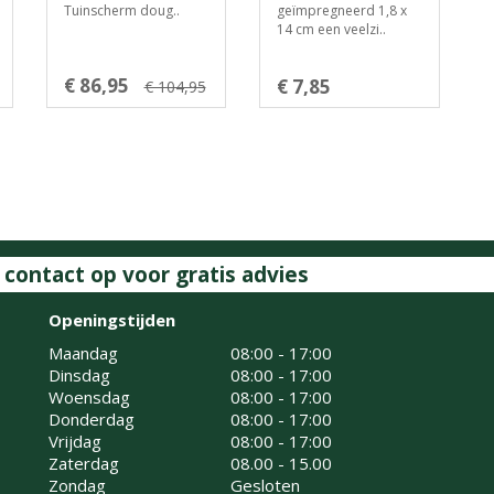
Tuinscherm doug..
geïmpregneerd 1,8 x
14 cm een veelzi..
€ 86,95
€ 7,85
€ 104,95
ontact op voor gratis advies
Openingstijden
Maandag
08:00 - 17:00
Dinsdag
08:00 - 17:00
Woensdag
08:00 - 17:00
Donderdag
08:00 - 17:00
Vrijdag
08:00 - 17:00
Zaterdag
08.00 - 15.00
Zondag
Gesloten