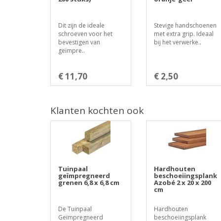
Dit zijn de ideale
Stevige handschoenen
schroeven voor het
met extra grip. Ideaal
bevestigen van
bij het verwerke..
geïmpre..
€ 11,70
€ 2,50
Klanten kochten ook
Tuinpaal
Hardhouten
geïmpregneerd
beschoeiingsplank
grenen 6,8 x 6,8 cm
Azobé 2 x 20 x 200
cm
De Tuinpaal
Hardhouten
Geïmpregneerd
beschoeiingsplank