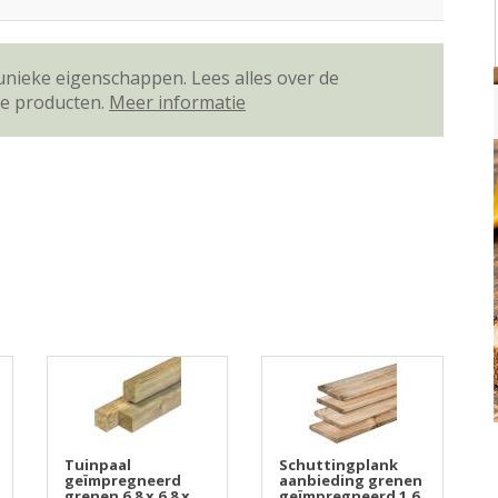
unieke eigenschappen. Lees alles over de
ze producten.
Meer informatie
Tuinpaal
Schuttingplank
geïmpregneerd
aanbieding grenen
grenen 6,8 x 6,8 x
geïmpregneerd 1,6