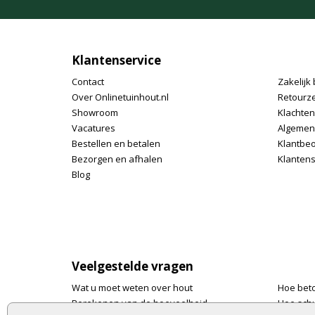
Klantenservice
Contact
Zakelijk 
Over Onlinetuinhout.nl
Retourz
Showroom
Klachte
Vacatures
Algemen
Bestellen en betalen
Klantbe
Bezorgen en afhalen
Klantens
Blog
Veelgestelde vragen
Wat u moet weten over hout
Hoe bet
Berekenen van de hoeveelheid
Hoe schu