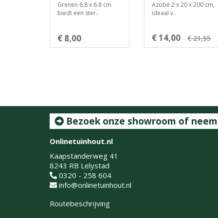
Grenen 6.8 x 6.8 cm
Azobé 2 x 20 x 200 cm,
biedt een ster..
ideaal v..
€ 14,00
€ 8,00
€ 21,55
Bezoek onze showroom of neem c
Onlinetuinhout.nl
Kaapstanderweg 41
8243 RB Lelystad
0320 - 258 604
info@onlinetuinhout.nl
Routebeschrijving