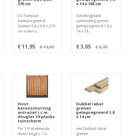
270 cm
x 14 x 180 cm
De Tuinpaal
Schuttingplank
Geïmpregneerd
aanbieding grenen
Grenen 6.8 x 6.8 x 270
geïmpregneerd 1,6 x
cm is een u..
14 x 18..
€ 11,95
€ 3,05
€ 13,95
€ 3,70
Hout-
Dubbel rabat
betonschutting
grenen
antraciet i.c.m.
geïmpregneerd 1,8
douglas 19-planks
x 14 cm
tuinscherm
Per 1.9 strekkende
Het Dubbel rabat
meter krijgt u: 1 x
grenen