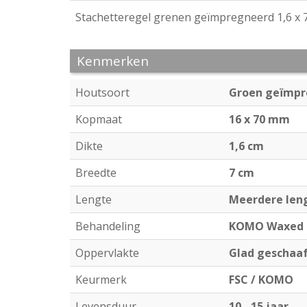
Stachetteregel grenen geïmpregneerd 1,6 x 
Kenmerken
Houtsoort
Groen geïmpr
Kopmaat
16 x 70 mm
Dikte
1,6 cm
Breedte
7 cm
Lengte
Meerdere len
Behandeling
KOMO Waxed
Oppervlakte
Glad geschaa
Keurmerk
FSC / KOMO
Levensduur
10 - 15 jaar