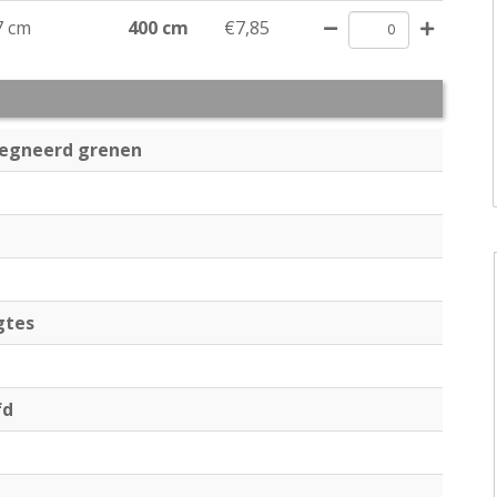
7 cm
400 cm
€7,85
egneerd grenen
gtes
fd