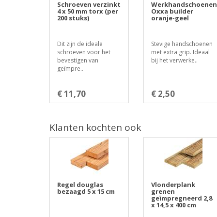
Schroeven verzinkt
Werkhandschoenen
4 x 50 mm torx (per
Oxxa builder
200 stuks)
oranje-geel
Dit zijn de ideale
Stevige handschoenen
schroeven voor het
met extra grip. Ideaal
bevestigen van
bij het verwerke..
geïmpre..
€ 11,70
€ 2,50
Klanten kochten ook
Regel douglas
Vlonderplank
bezaagd 5 x 15 cm
grenen
geïmpregneerd 2,8
x 14,5 x 400 cm