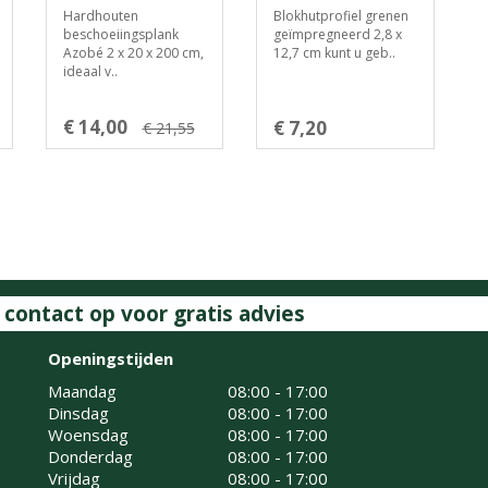
Hardhouten
Blokhutprofiel grenen
beschoeiingsplank
geïmpregneerd 2,8 x
Azobé 2 x 20 x 200 cm,
12,7 cm kunt u geb..
ideaal v..
€ 14,00
€ 7,20
€ 21,55
ontact op voor gratis advies
Openingstijden
Maandag
08:00 - 17:00
Dinsdag
08:00 - 17:00
Woensdag
08:00 - 17:00
Donderdag
08:00 - 17:00
Vrijdag
08:00 - 17:00