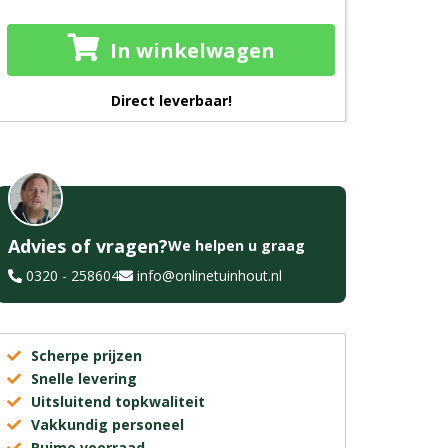
In winkelwagen
Direct leverbaar!
Advies of vragen?
We helpen u graag
0320 - 258604
info@onlinetuinhout.nl
Scherpe prijzen
Snelle levering
Uitsluitend topkwaliteit
Vakkundig personeel
Ruime voorraad