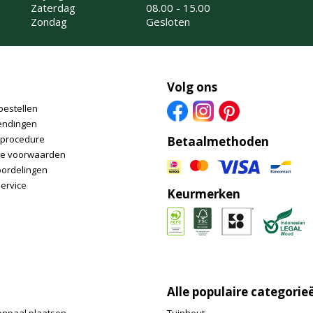
Zaterdag
08.00 - 15.00
Zondag
Gesloten
Volg ons
bestellen
endingen
nprocedure
Betaalmethoden
e voorwaarden
oordelingen
ervice
Keurmerken
Alle populaire categorie