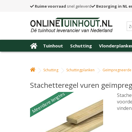
Ruime voorraad
snel geleverd
Bezorging in NL e
Tuinhout
Schutting
Vlonderplanke
Schutting
Schuttingplanken
Geïmpregneerde 
Stachetteregel vuren geïmpreg
Meerdere lengtes
Stache
voorde
vinden