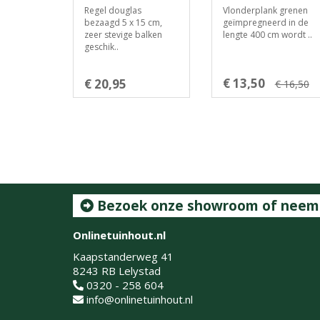
Regel douglas
Vlonderplank grenen
bezaagd 5 x 15 cm,
geïmpregneerd in de
zeer stevige balken
lengte 400 cm wordt ..
geschik..
€ 13,50
€ 20,95
€ 16,50
Bezoek onze showroom of neem c
Onlinetuinhout.nl
Kaapstanderweg 41
8243 RB Lelystad
0320 - 258 604
info@onlinetuinhout.nl