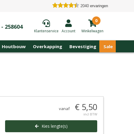
2040
ervaringen
0
 - 258604
Klantenservice
Account
Winkelwagen
Houtbouw
Overkapping
Bevestiging
Sale
€ 5,50
vanaf
incl BTW
Kies lengte(s)