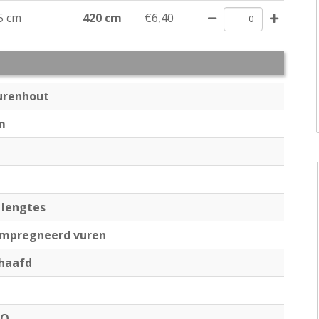
5 cm
420 cm
€6,40
urenhout
m
 lengtes
ïmpregneerd vuren
haafd
MO