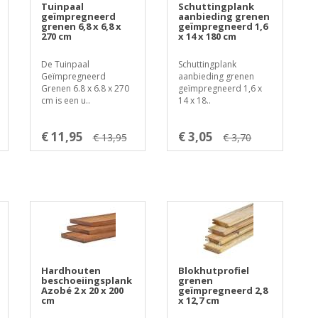
Tuinpaal
Schuttingplank
geïmpregneerd
aanbieding grenen
grenen 6,8 x 6,8 x
geïmpregneerd 1,6
270 cm
x 14 x 180 cm
De Tuinpaal
Schuttingplank
Geïmpregneerd
aanbieding grenen
Grenen 6.8 x 6.8 x 270
geïmpregneerd 1,6 x
cm is een u..
14 x 18..
€ 11,95
€ 3,05
€ 13,95
€ 3,70
Hardhouten
Blokhutprofiel
beschoeiingsplank
grenen
Azobé 2 x 20 x 200
geïmpregneerd 2,8
cm
x 12,7 cm