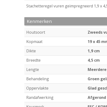
Stachetteregel vuren geïmpregneerd 1,9 x 4,
Kenmerken
Houtsoort
Zweeds v
Kopmaat
19 x 45 m
Dikte
1,9 cm
Breedte
4,5 cm
Lengte
Meerdere
Behandeling
Groen ge
Oppervlakte
Glad gesc
Randafwerking
Afgerond
Keurmerk
FSC / KO