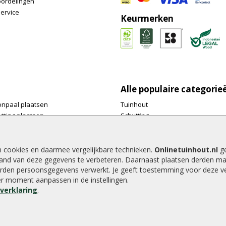
oordelingen
ervice
Keurmerken
Alle populaire categorie
onpaal plaatsen
Tuinhout
tting plaatsen
Schutting
te tuinschermen van
Vlonderplanken
inhout.nl
Tuinpalen
e houtsoorten voor in de tuin
Tuinhekken
n cookies en daarmee vergelijkbare technieken.
Onlinetuinhout.nl
ge
and van deze gegevens te verbeteren. Daarnaast plaatsen derden ma
e tuin
Tuinhuizen
rden persoonsgegevens verwerkt. Je geeft toestemming voor deze ver
alen voor een schapenhek
Blokhutten
der moment aanpassen in de instellingen.
Overkappingen
everklaring
.
Hout beton schutting