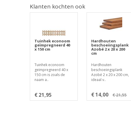
Klanten kochten ook
Tuinhek econoom
Hardhouten
geïmpregneerd 40
beschoeiingsplank
x 150 cm
Azobé 2 x 20 x 200
cm
Tuinhek econoom
Hardhouten
geïmpregneerd 40 x
beschoeiingsplank
150 cm is zoals de
Azobé 2 x 20 x 200 cm,
naam a..
ideaal v..
€ 14,00
€ 21,95
€ 21,55