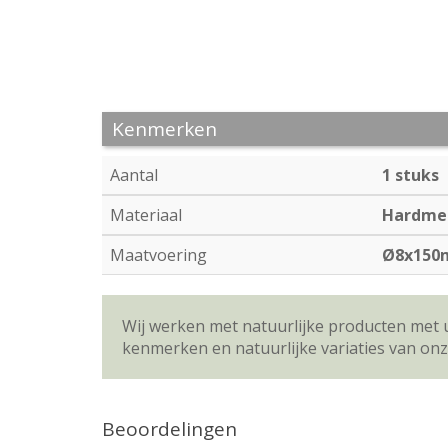
Kenmerken
Aantal
1 stuks
Materiaal
Hardme
Maatvoering
Ø8x15
Wij werken met natuurlijke producten met 
kenmerken en natuurlijke variaties van on
Beoordelingen