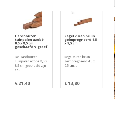
Hardhouten
Regel vuren bruin
tuinpalen azobé
geïmpregneerd 4,5
8,5 x 8,5 cm
x 9,5 cm
geschaafd V-groef
De Hardhouten
Regel vuren bruin
Tuinpalen Azobé 8,5 x
geïmpregneerd 4,5 x
8,5 cm geschaafd zijn
9,5 cm....
ee..
€ 21,40
€ 13,80