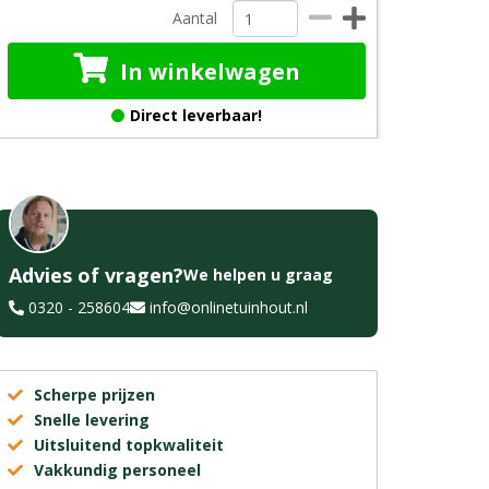
Aantal
In winkelwagen
Direct leverbaar!
Advies of vragen?
We helpen u graag
0320 - 258604
info@onlinetuinhout.nl
Scherpe prijzen
Snelle levering
Uitsluitend topkwaliteit
Vakkundig personeel