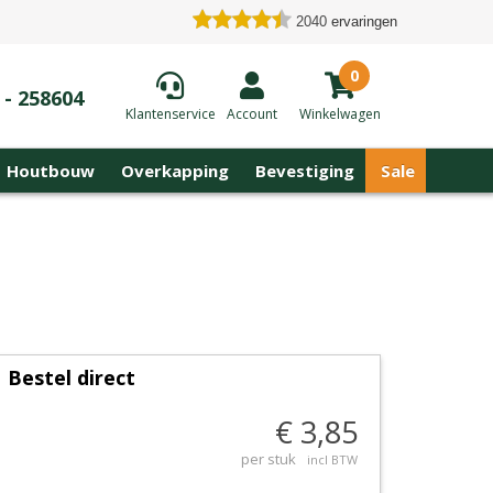
2040
ervaringen
0
 - 258604
Klantenservice
Account
Winkelwagen
Houtbouw
Overkapping
Bevestiging
Sale
Bestel direct
€ 3,85
per stuk
incl BTW