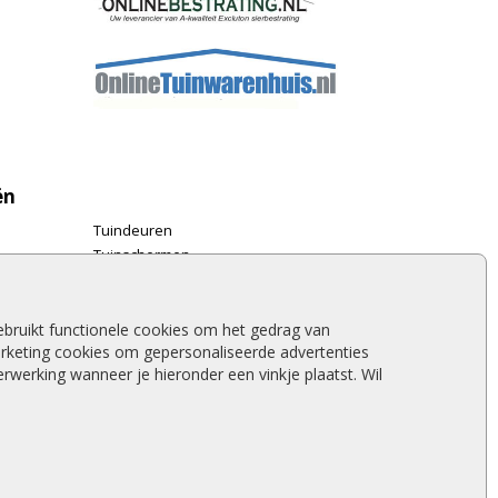
ën
Tuindeuren
Tuinschermen
Schuttingplanken
Steigerplanken
Douglas hout
bruikt functionele cookies om het gedrag van
rketing cookies om gepersonaliseerde advertenties
Rabatdelen
werking wanneer je hieronder een vinkje plaatst. Wil
Aanbiedingen
Merken
Stormschade schutting