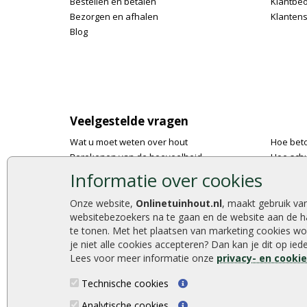
Bestellen en betalen
Klantbe
Bezorgen en afhalen
Klantens
Blog
Veelgestelde vragen
Wat u moet weten over hout
Hoe bet
Berekenen van de hoeveelheid
Hoe schu
Foto's en voorbeelden
De 9 bes
Informatie over cookies
Montage
Onlinetu
Gekeurd hout
Stijlvoll
Onze website,
Onlinetuinhout.nl
, maakt gebruik va
websitebezoekers na te gaan en de website aan de h
De fundering van een vlonder leggen
Duurzam
te tonen. Met het plaatsen van marketing cookies wo
Hoe zelf een houten overkapping maken
Welke p
je niet alle cookies accepteren? Dan kan je dit op ie
Hoe zelf een vlonder leggen
Lees voor meer informatie onze
privacy- en cooki
Technische cookies
Analytische cookies