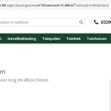
2
n BE
eigen bezorgservice
Showroom 11.000 m
centraal in Nederland
0320
n
Gevelbekleding
Tuinpalen
Tuinhek
Tuinhuizen
mm
oor long life Ø8,0x150mm