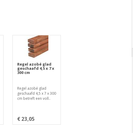
Regel azobé glad
geschaafd 4,5 x 7 x
300 cm
Regel azobé glad
geschaafd 4,5 x 7 x 300
cm betreft een voll..
€ 23,05