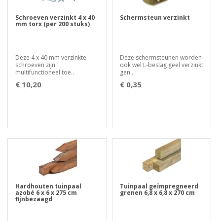
Schroeven verzinkt 4 x 40
Schermsteun verzinkt
mm torx (per 200 stuks)
Deze 4 x 40 mm verzinkte
Deze schermsteunen worden
schroeven zijn
ook wel L-beslag geel verzinkt
multifunctioneel toe..
gen..
€ 10,20
€ 0,35
Hardhouten tuinpaal
Tuinpaal geïmpregneerd
azobé 6 x 6 x 275 cm
grenen 6,8 x 6,8 x 270 cm
fijnbezaagd