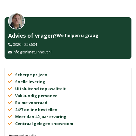
Advies of vragen?
We helpen u graag
0320 - 258604
info@onlinetuinhout.nl
Scherpe prijzen
Snelle levering
Uitsluitend topkwaliteit
Vakkundig personeel
Ruime voorraad
24/7 online bestellen
Meer dan 40 jaar ervaring
Centraal gelegen showroom