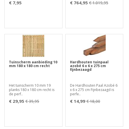
€ 7,95
€ 764,95
€ 1.019,95
Tuinscherm aanbieding 10
Hardhouten tuinpaal
mm 180 x 180 cm recht
azobé 6 x 6 x 275 cm
fijnbezaagd
Het tuinscherm 10 mm 19
De Hardhouten Paal Azobé 6
planks 180 x 180 cm recht is
x 6 x 275 cm Fijnbezaagd is
de perf..
perfe..
€ 29,95
€ 14,99
€ 39,95
€ 18,00