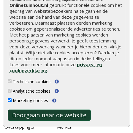
Onlinetuinhout.nl
gebruikt functionele cookies om het
De 9 beste tuinschermen van Onlinetuinhout.nl
gedrag van websitebezoekers na te gaan en de
Stijlvolle houtsoorten voor in de tuin
website aan de hand van deze gegevens te
verbeteren. Daarnaast plaatsen derden marketing
Duurzame tuin
cookies om gepersonaliseerde advertenties te tonen.
Met het plaatsen van marketing cookies worden
Welke palen voor een schapenhek
persoonsgegevens verwerkt. Je geeft toestemming
voor deze verwerking wanneer je hieronder een vinkje
Alle populaire categorieën
plaatst. Wil je niet alle cookies accepteren? Dan kan je
dit op ieder moment aanpassen in de instellingen.
Tuinhout
Tuindeuren
Lees voor meer informatie onze
privacy- en
Schutting
Tuinschermen
cookieverklaring
.
Vlonderplanken
Schuttingplanken
Technische cookies
Tuinpalen
Steigerplanken
Analytische cookies
Tuinhekken
Douglas hout
Marketing cookies
Tuinhuizen
Rabatdelen
Doorgaan naar de website
Blokhutten
Aanbiedingen
Overkappingen
Merken