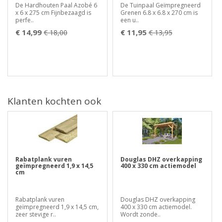
De Hardhouten Paal Azobé 6
De Tuinpaal Geïmpregneerd
x 6 x 275 cm Fijnbezaagd is
Grenen 6.8 x 6.8 x 270 cm is
perfe..
een u..
€ 14,99
€ 11,95
€ 18,00
€ 13,95
Klanten kochten ook
Rabatplank vuren
Douglas DHZ overkapping
geïmpregneerd 1,9 x 14,5
400 x 330 cm actiemodel
cm
Rabatplank vuren
Douglas DHZ overkapping
geïmpregneerd 1,9 x 14,5 cm,
400 x 330 cm actiemodel.
zeer stevige r..
Wordt zonde..