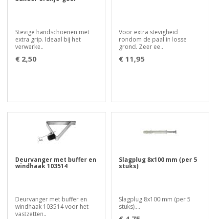
Stevige handschoenen met
Voor extra stevigheid
extra grip. Ideaal bij het
rondom de paal in losse
verwerke..
grond. Zeer ee..
€ 2,50
€ 11,95
Deurvanger met buffer en
Slagplug 8x100 mm (per 5
windhaak 103514
stuks)
Deurvanger met buffer en
Slagplug 8x100 mm (per 5
windhaak 103514 voor het
stuks)....
vastzetten..
€ 4,75