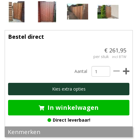
Bestel direct
€ 261,95
per stuk
incl BTW
Aantal
Kies extra opties
In winkelwagen
Direct leverbaar!
Kenmerken