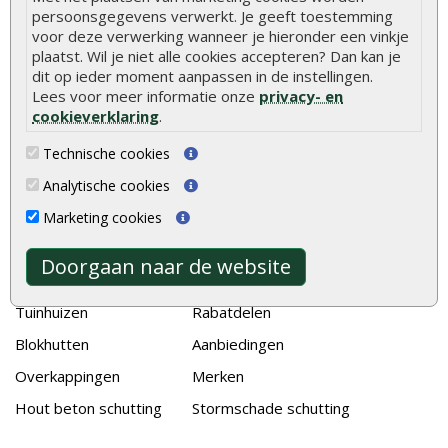
Stijlvolle houtsoorten voor in de tuin
persoonsgegevens verwerkt. Je geeft toestemming
Duurzame tuin
voor deze verwerking wanneer je hieronder een vinkje
plaatst. Wil je niet alle cookies accepteren? Dan kan je
Welke palen voor een schapenhek
dit op ieder moment aanpassen in de instellingen.
Lees voor meer informatie onze
privacy- en
cookieverklaring
.
Alle populaire categorieën
Tuinhout
Tuindeuren
Technische cookies
Schutting
Tuinschermen
Analytische cookies
Vlonderplanken
Schuttingplanken
Marketing cookies
Tuinpalen
Steigerplanken
Doorgaan naar de website
Tuinhekken
Douglas hout
Tuinhuizen
Rabatdelen
Blokhutten
Aanbiedingen
Overkappingen
Merken
Hout beton schutting
Stormschade schutting