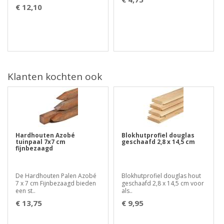
€ 12,10
Klanten kochten ook
Hardhouten Azobé
Blokhutprofiel douglas
tuinpaal 7x7 cm
geschaafd 2,8 x 14,5 cm
fijnbezaagd
De Hardhouten Palen Azobé
Blokhutprofiel douglas hout
7 x 7 cm Fijnbezaagd bieden
geschaafd 2,8 x 14,5 cm voor
een st..
als..
€ 13,75
€ 9,95