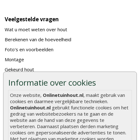
Veelgestelde vragen
Wat u moet weten over hout
Berekenen van de hoeveelheid
Foto's en voorbeelden
Montage
Gekeurd hout
De fundering van een vlonder leggen
Informatie over cookies
Hoe zelf een houten overkapping maken
Onze website,
Onlinetuinhout.nl
, maakt gebruik van
Hoe zelf een vlonder leggen
cookies en daarmee vergelijkbare technieken.
Onlinetuinhout.nl
gebruikt functionele cookies om het
Hoe betonpaal plaatsen
gedrag van websitebezoekers na te gaan en de
website aan de hand van deze gegevens te
Hoe schutting plaatsen
verbeteren. Daarnaast plaatsen derden marketing
De 9 beste tuinschermen van Onlinetuinhout.nl
cookies om gepersonaliseerde advertenties te tonen.
Met het plaatsen van marketing cookies worden