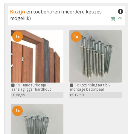
Kozijn
en toebehoren (meerdere keuzes
mogelijk)
1x
1x
1x
Tuindeurkozijn +
1x
Kozijnplugset t.b.v.
aanslagligger hardhout
montage betonpaal
+€ 68,95
+€ 12,50
1x