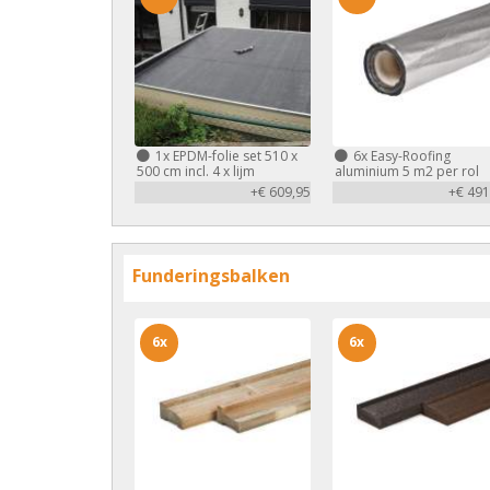
1x
EPDM-folie set 510 x
6x
Easy-Roofing
500 cm incl. 4 x lijm
aluminium 5 m2 per rol
+€ 609,95
+€ 491
Funderingsbalken
6x
6x