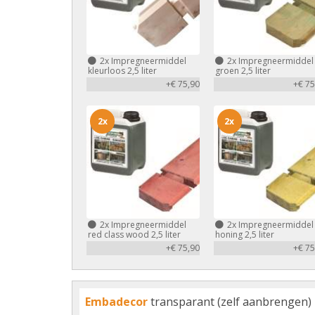
2x
Impregneermiddel
2x
Impregneermiddel
kleurloos 2,5 liter
groen 2,5 liter
+€ 75,90
+€ 75
2x
2x
2x
Impregneermiddel
2x
Impregneermiddel
red class wood 2,5 liter
honing 2,5 liter
+€ 75,90
+€ 75
Embadecor
transparant (zelf aanbrengen)