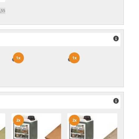
,55
1x
1x
1x
1x
2x
2x