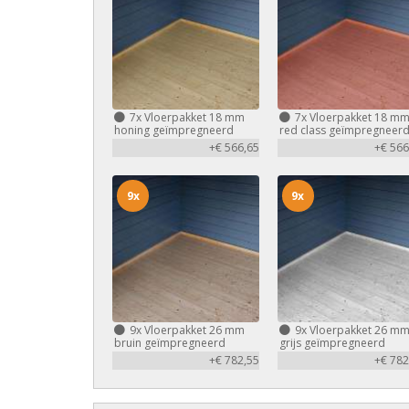
7x
Vloerpakket 18 mm
7x
Vloerpakket 18 m
honing geïmpregneerd
red class geïmpregneer
+€ 566,65
+€ 566
9x
9x
9x
Vloerpakket 26 mm
9x
Vloerpakket 26 m
bruin geïmpregneerd
grijs geïmpregneerd
+€ 782,55
+€ 782