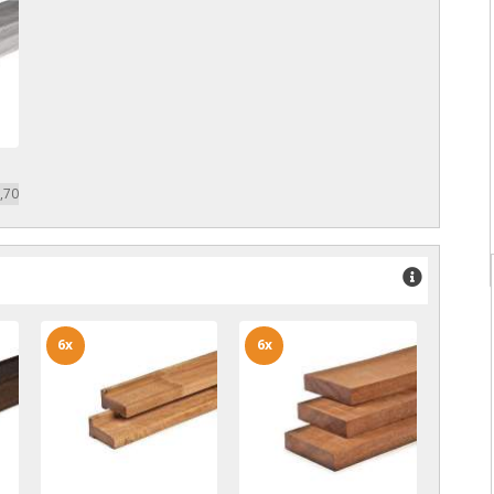
,70
6x
6x