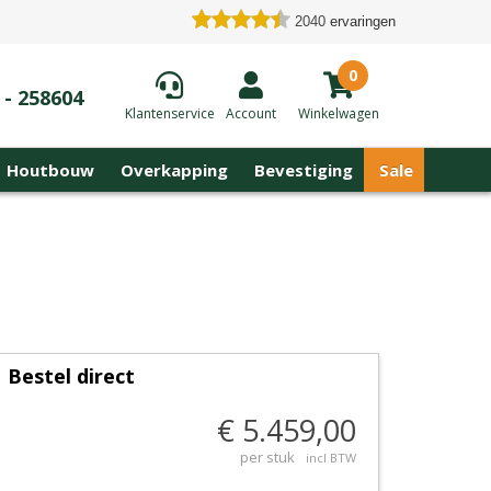
2040
ervaringen
0
 - 258604
Klantenservice
Account
Winkelwagen
Houtbouw
Overkapping
Bevestiging
Sale
Bestel direct
€ 5.459,00
per stuk
incl BTW