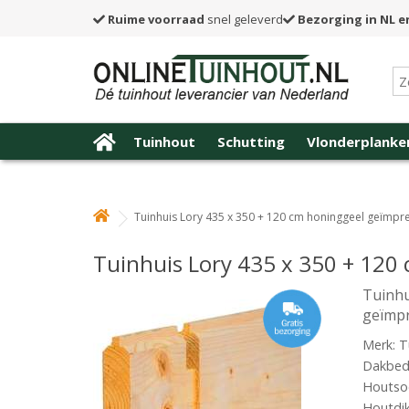
Ruime voorraad
snel geleverd
Bezorging in NL e
Tuinhout
Schutting
Vlonderplanke
Tuinhuis Lory 435 x 350 + 120 cm honinggeel geïmp
Tuinhuis Lory 435 x 350 + 12
Tuinhu
geïmp
Merk: T
Dakbede
Houtsoo
Houtdi