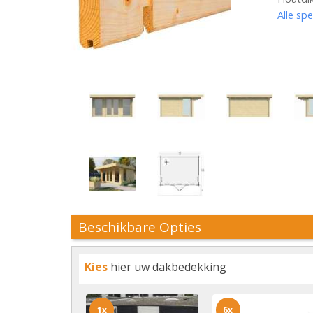
Alle spe
Beschikbare Opties
Kies
hier uw dakbedekking
1x
6x