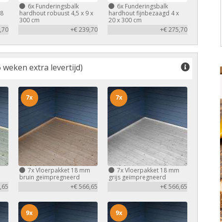
6x
Funderingsbalk
6x
Funderingsbalk
,8
hardhout robuust 4,5 x 9 x
hardhout fijnbezaagd 4 x
300 cm
20 x 300 cm
,70
+€ 239,70
+€ 275,70
 weken extra levertijd)
7x
7x
m
7x
Vloerpakket 18 mm
7x
Vloerpakket 18 mm
bruin geïmpregneerd
grijs geïmpregneerd
,65
+€ 566,65
+€ 566,65
9x
9x