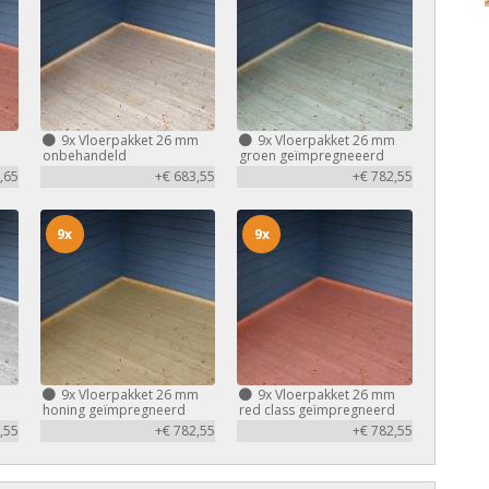
m
9x
Vloerpakket 26 mm
9x
Vloerpakket 26 mm
d
onbehandeld
groen geïmpregneeerd
,65
+€ 683,55
+€ 782,55
9x
9x
m
9x
Vloerpakket 26 mm
9x
Vloerpakket 26 mm
honing geïmpregneerd
red class geïmpregneerd
,55
+€ 782,55
+€ 782,55