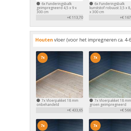
6x
Funderingsbalk
6x
Funderingsbalk
geïmpregneerd 4,5 x 9 x
kunststof robuust 3,5 x 8
300 cm
x 300 cm
+€ 113,70
+€ 167
Houten
vloer (voor het impregneren ca. 4-6
7x
7x
7x
Vloerpakket 18 mm
7x
Vloerpakket 18 m
onbehandeld
groen geïmpregneerd
+€ 433,65
+€ 566
7x
7x