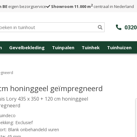
2
n BE
eigen bezorgservice
Showroom 11.000 m
centraal in Nederland
0320
n
Gevelbekleding
Tuinpalen
Tuinhek
Tuinhuizen
regneerd
0 cm honinggeel geïmpregneerd
is Lory 435 x 350 + 120 cm honinggeel
regneerd
uindeco
kking: Exclusief
rt: Blank onbehandeld vuren
kte: 45 mm