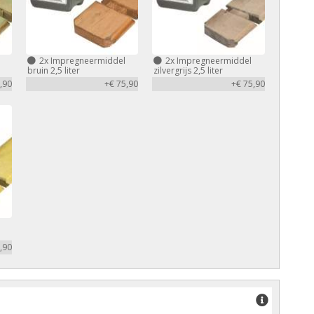
2x
Impregneermiddel
2x
Impregneermiddel
bruin 2,5 liter
zilvergrijs 2,5 liter
,90
+€ 75,90
+€ 75,90
,90