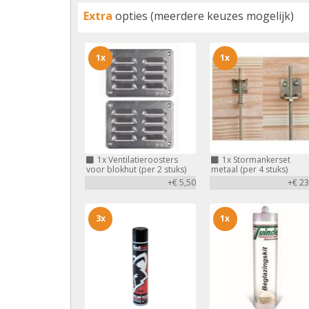
Extra
opties (meerdere keuzes mogelijk)
1x
1x
1x
Ventilatieroosters
1x
Stormankerset
voor blokhut (per 2 stuks)
metaal (per 4 stuks)
+€ 5,50
+€ 23
3x
1x