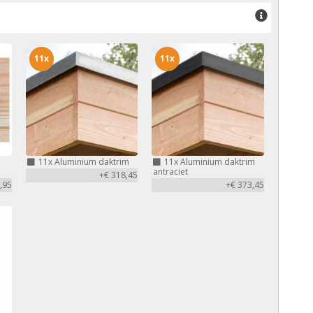
11x
11x
11x
Aluminium daktrim
11x
Aluminium daktrim
antraciet
+€ 318,45
,95
+€ 373,45