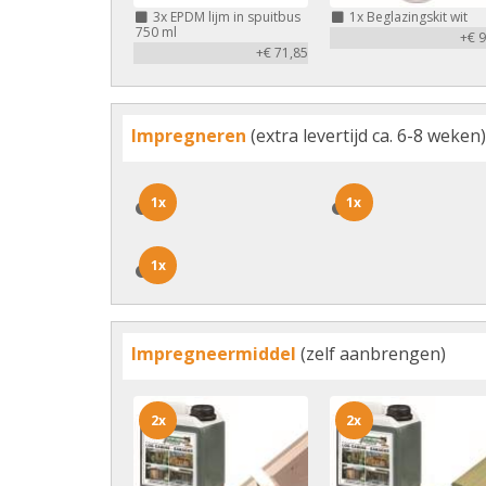
3x
EPDM lijm in spuitbus
1x
Beglazingskit wit
750 ml
+€ 9
+€ 71,85
Impregneren
(extra levertijd ca. 6-8 weken)
1x
1x
1x
1x
1x
1x
Impregneermiddel
(zelf aanbrengen)
2x
2x