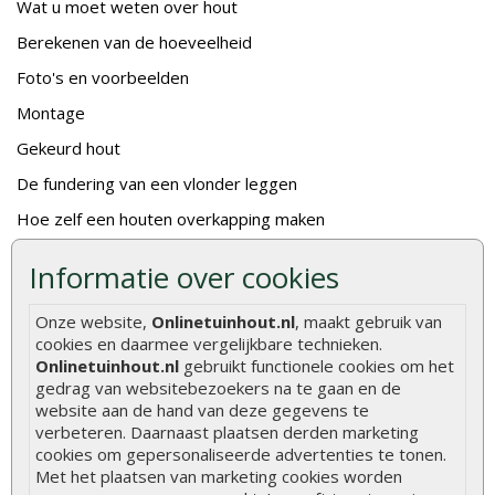
Wat u moet weten over hout
Berekenen van de hoeveelheid
Foto's en voorbeelden
Montage
Gekeurd hout
De fundering van een vlonder leggen
Hoe zelf een houten overkapping maken
Hoe zelf een vlonder leggen
Informatie over cookies
Hoe betonpaal plaatsen
Onze website,
Onlinetuinhout.nl
, maakt gebruik van
Hoe schutting plaatsen
cookies en daarmee vergelijkbare technieken.
De 9 beste tuinschermen van Onlinetuinhout.nl
Onlinetuinhout.nl
gebruikt functionele cookies om het
gedrag van websitebezoekers na te gaan en de
Stijlvolle houtsoorten voor in de tuin
website aan de hand van deze gegevens te
verbeteren. Daarnaast plaatsen derden marketing
Duurzame tuin
cookies om gepersonaliseerde advertenties te tonen.
Welke palen voor een schapenhek
Met het plaatsen van marketing cookies worden