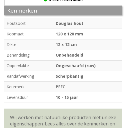
Kenmerken
Houtsoort
Douglas hout
Kopmaat
120 x 120 mm
Dikte
12 x 12 cm
Behandeling
Onbehandeld
Oppervlakte
Ongeschaafd (ruw)
Randafwerking
Scherpkantig
Keurmerk
PEFC
Levensduur
10 - 15 jaar
Wij werken met natuurlijke producten met unieke
eigenschappen. Lees alles over de kenmerken en