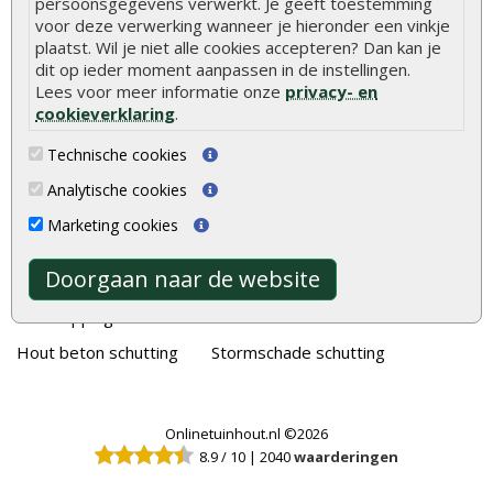
persoonsgegevens verwerkt. Je geeft toestemming
voor deze verwerking wanneer je hieronder een vinkje
Alle populaire categorieën
plaatst. Wil je niet alle cookies accepteren? Dan kan je
dit op ieder moment aanpassen in de instellingen.
Tuinhout
Tuindeuren
Lees voor meer informatie onze
privacy- en
Schutting
Tuinschermen
cookieverklaring
.
Vlonderplanken
Schuttingplanken
Technische cookies
Tuinpalen
Steigerplanken
Analytische cookies
Tuinhekken
Douglas hout
Marketing cookies
Tuinhuizen
Rabatdelen
Doorgaan naar de website
Blokhutten
Aanbiedingen
Overkappingen
Merken
Hout beton schutting
Stormschade schutting
Onlinetuinhout.nl ©2026
8.9
/
10
|
2040
waarderingen