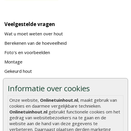
Veelgestelde vragen
Wat u moet weten over hout
Berekenen van de hoeveelheid
Foto's en voorbeelden
Montage
Gekeurd hout
De fundering van een vlonder leggen
Informatie over cookies
Hoe zelf een houten overkapping maken
Hoe zelf een vlonder leggen
Onze website,
Onlinetuinhout.nl
, maakt gebruik van
cookies en daarmee vergelijkbare technieken.
Hoe betonpaal plaatsen
Onlinetuinhout.nl
gebruikt functionele cookies om het
gedrag van websitebezoekers na te gaan en de
Hoe schutting plaatsen
website aan de hand van deze gegevens te
De 9 beste tuinschermen van Onlinetuinhout.nl
verbeteren. Daarnaast plaatsen derden marketing