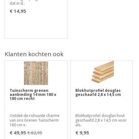
dat in d..
€ 14,95
Klanten kochten ook
Tuinscherm grenen
Blokhutprofiel douglas
aanbieding 14 mm 180 x
geschaafd 2,8 x 14,5 cm
180 cm recht
Ontdek de robuuste charme
Blokhutprofiel douglas hout
van ons Grenen Tuinscherm
geschaafd 2,8 x 14,5 cm voor
180 cm x..
als..
€ 49,95
€ 9,95
€ 62,95