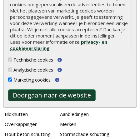
cookies om gepersonaliseerde advertenties te tonen.
Stijlvolle houtsoorten voor in de tuin
Met het plaatsen van marketing cookies worden
persoonsgegevens verwerkt. Je geeft toestemming
Duurzame tuin
voor deze verwerking wanneer je hieronder een vinkje
Welke palen voor een schapenhek
plaatst. Wil je niet alle cookies accepteren? Dan kan je
dit op ieder moment aanpassen in de instellingen.
Lees voor meer informatie onze
privacy- en
Alle populaire categorieën
cookieverklaring
.
Tuinhout
Tuindeuren
Technische cookies
Schutting
Tuinschermen
Analytische cookies
Vlonderplanken
Schuttingplanken
Marketing cookies
Tuinpalen
Steigerplanken
Tuinhekken
Douglas hout
Doorgaan naar de website
Tuinhuizen
Rabatdelen
Blokhutten
Aanbiedingen
Overkappingen
Merken
Hout beton schutting
Stormschade schutting