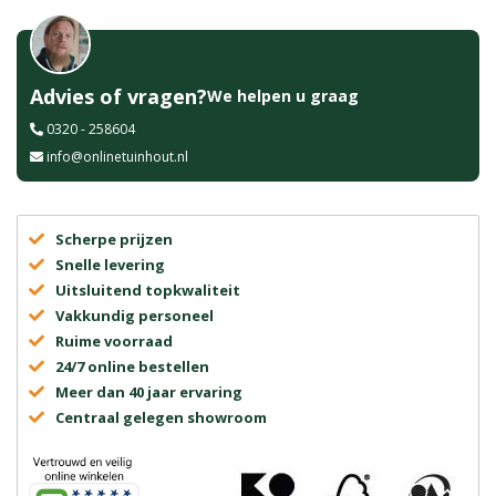
Advies of vragen?
We helpen u graag
0320 - 258604
info@onlinetuinhout.nl
Scherpe prijzen
Snelle levering
Uitsluitend topkwaliteit
Vakkundig personeel
Ruime voorraad
24/7 online bestellen
Meer dan 40 jaar ervaring
Centraal gelegen showroom