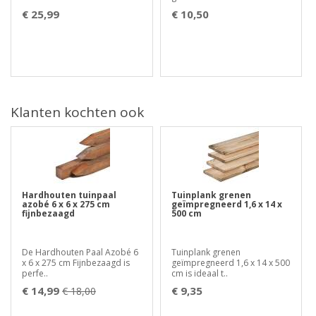
€ 25,99
€ 10,50
Klanten kochten ook
Hardhouten tuinpaal
Tuinplank grenen
azobé 6 x 6 x 275 cm
geïmpregneerd 1,6 x 14 x
fijnbezaagd
500 cm
De Hardhouten Paal Azobé 6
Tuinplank grenen
x 6 x 275 cm Fijnbezaagd is
geïmpregneerd 1,6 x 14 x 500
perfe..
cm is ideaal t..
€ 14,99
€ 9,35
€ 18,00