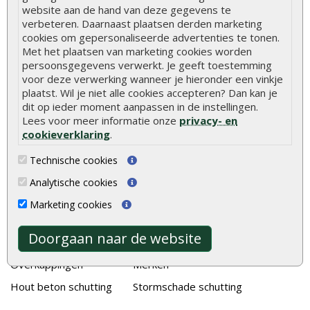
Stijlvolle houtsoorten voor in de tuin
website aan de hand van deze gegevens te
verbeteren. Daarnaast plaatsen derden marketing
Duurzame tuin
cookies om gepersonaliseerde advertenties te tonen.
Welke palen voor een schapenhek
Met het plaatsen van marketing cookies worden
persoonsgegevens verwerkt. Je geeft toestemming
voor deze verwerking wanneer je hieronder een vinkje
Alle populaire categorieën
plaatst. Wil je niet alle cookies accepteren? Dan kan je
dit op ieder moment aanpassen in de instellingen.
Tuinhout
Tuindeuren
Lees voor meer informatie onze
privacy- en
Schutting
Tuinschermen
cookieverklaring
.
Vlonderplanken
Schuttingplanken
Technische cookies
Tuinpalen
Steigerplanken
Analytische cookies
Tuinhekken
Douglas hout
Marketing cookies
Tuinhuizen
Rabatdelen
Doorgaan naar de website
Blokhutten
Aanbiedingen
Overkappingen
Merken
Hout beton schutting
Stormschade schutting