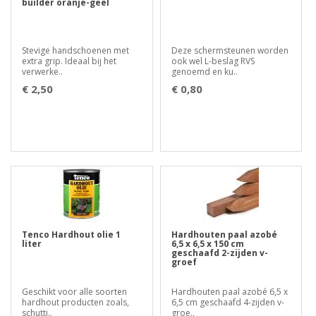
builder oranje-geel
Stevige handschoenen met
Deze schermsteunen worden
extra grip. Ideaal bij het
ook wel L-beslag RVS
verwerke..
genoemd en ku..
€ 2,50
€ 0,80
Tenco Hardhout olie 1
Hardhouten paal azobé
liter
6,5 x 6,5 x 150 cm
geschaafd 2-zijden v-
groef
Geschikt voor alle soorten
Hardhouten paal azobé 6,5 x
hardhout producten zoals,
6,5 cm geschaafd 4-zijden v-
schutti..
groe..