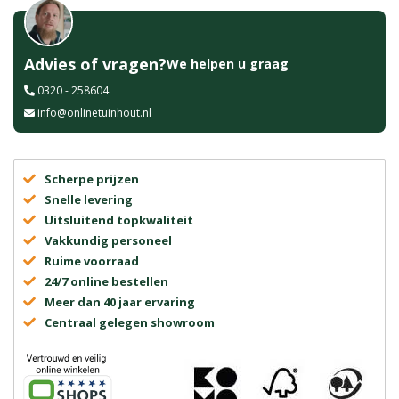
Advies of vragen?
We helpen u graag
0320 - 258604
info@onlinetuinhout.nl
Scherpe prijzen
Snelle levering
Uitsluitend topkwaliteit
Vakkundig personeel
Ruime voorraad
24/7 online bestellen
Meer dan 40 jaar ervaring
Centraal gelegen showroom