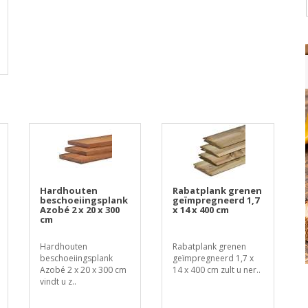
Hardhouten
Rabatplank grenen
beschoeiingsplank
geïmpregneerd 1,7
Azobé 2 x 20 x 300
x 14 x 400 cm
cm
Hardhouten
Rabatplank grenen
beschoeiingsplank
geïmpregneerd 1,7 x
Azobé 2 x 20 x 300 cm
14 x 400 cm zult u ner..
vindt u z..