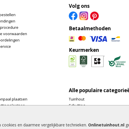
Volg ons
bestellen
endingen
nprocedure
Betaalmethoden
e voorwaarden
oordelingen
ervice
Keurmerken
Alle populaire categorie
onpaal plaatsen
Tuinhout
tting plaatsen
Schutting
te tuinschermen van
Vlonderplanken
inhout.nl
Tuinpalen
e houtsoorten voor in de tuin
Tuinhekken
n cookies en daarmee vergelijkbare technieken.
Onlinetuinhout.nl
ge