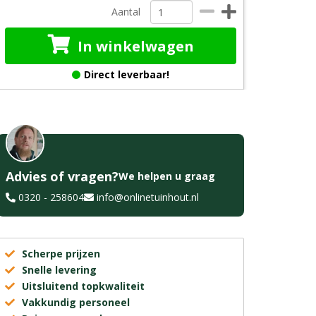
Aantal
In winkelwagen
Direct leverbaar!
Advies of vragen?
We helpen u graag
0320 - 258604
info@onlinetuinhout.nl
Scherpe prijzen
Snelle levering
Uitsluitend topkwaliteit
Vakkundig personeel