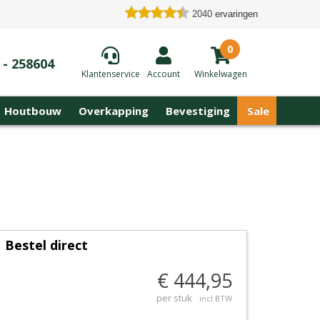
2040
ervaringen
0
 - 258604
Klantenservice
Account
Winkelwagen
Houtbouw
Overkapping
Bevestiging
Sale
Bestel direct
€ 444,95
per stuk
incl BTW