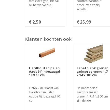
met extra grip. Ideaal
soorten hardhout
bij het verwerke..
producten zoals,
schutti..
€ 2,50
€ 25,99
Klanten kochten ook
Hardhouten palen
Rabatplank grenen
Azobé fijnbezaagd
geïmpregneerd 1,7
10 x 10 cm
x 14 x 300 cm
Ontdek de kracht van
De Rabatdelen
Hardhouten Palen
geïmpregneerd
Azobé Fijnbezaagd 10
grenen 1,7x14x300 cm
x..
zijn de ide..