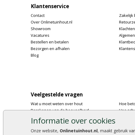
Klantenservice
Contact
Zakelijk 
Over Onlinetuinhout.nl
Retourz
Showroom
Klachte
Vacatures
Algemen
Bestellen en betalen
Klantbe
Bezorgen en afhalen
Klantens
Blog
Veelgestelde vragen
Wat u moet weten over hout
Hoe bet
Berekenen van de hoeveelheid
Hoe schu
Foto's en voorbeelden
De 9 bes
Informatie over cookies
Montage
Onlinetu
Gekeurd hout
Stijlvoll
Onze website,
Onlinetuinhout.nl
, maakt gebruik va