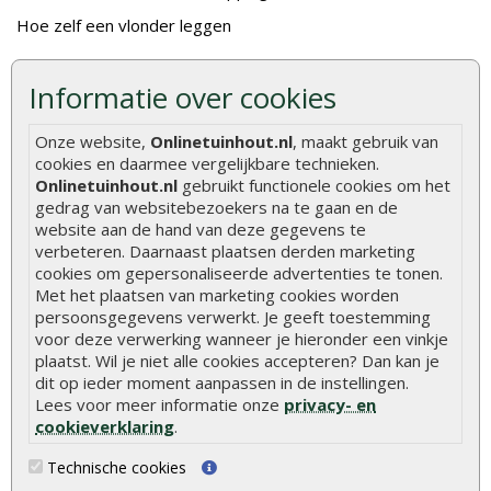
Hoe zelf een vlonder leggen
Hoe betonpaal plaatsen
Informatie over cookies
Hoe schutting plaatsen
De 9 beste tuinschermen van Onlinetuinhout.nl
Onze website,
Onlinetuinhout.nl
, maakt gebruik van
cookies en daarmee vergelijkbare technieken.
Stijlvolle houtsoorten voor in de tuin
Onlinetuinhout.nl
gebruikt functionele cookies om het
Duurzame tuin
gedrag van websitebezoekers na te gaan en de
website aan de hand van deze gegevens te
Welke palen voor een schapenhek
verbeteren. Daarnaast plaatsen derden marketing
cookies om gepersonaliseerde advertenties te tonen.
Met het plaatsen van marketing cookies worden
Alle populaire categorieën
persoonsgegevens verwerkt. Je geeft toestemming
Tuinhout
Tuindeuren
voor deze verwerking wanneer je hieronder een vinkje
plaatst. Wil je niet alle cookies accepteren? Dan kan je
Schutting
Tuinschermen
dit op ieder moment aanpassen in de instellingen.
Lees voor meer informatie onze
privacy- en
Vlonderplanken
Schuttingplanken
cookieverklaring
.
Tuinpalen
Steigerplanken
Technische cookies
Tuinhekken
Douglas hout