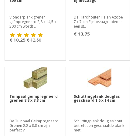
300 cm
fijnbezaagd
Vlonderplank grenen
De Hardhouten Palen Azobé
geïmpregneerd 2,8 x 14,5 x
7 x 7 cm Fijnbezaagd bieden
300 cm wordt ..
een st..
€ 13,75
€ 10,25
€ 12,50
Tuinpaal geïmpregneerd
Schuttingplank douglas
grenen 8,8 x 8,8 cm
geschaafd 1,6 x 14 cm
De Tuinpaal Geïmpregneerd
Schuttingplank douglas hout
Grenen 8.8 x 8.8 cm zijn
betreft een geschaafde plank
perfect v..
met..