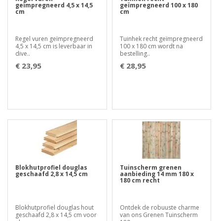
geïmpregneerd 4,5 x 14,5
geïmpregneerd 100 x 180
cm
cm
Regel vuren geïmpregneerd
Tuinhek recht geïmpregneerd
4,5 x 14,5 cm is leverbaar in
100 x 180 cm wordt na
dive..
bestelling..
€ 23,95
€ 28,95
Blokhutprofiel douglas
Tuinscherm grenen
geschaafd 2,8 x 14,5 cm
aanbieding 14 mm 180 x
180 cm recht
Blokhutprofiel douglas hout
Ontdek de robuuste charme
geschaafd 2,8 x 14,5 cm voor
van ons Grenen Tuinscherm