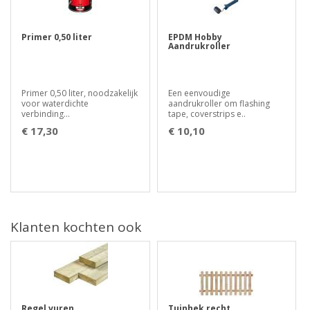
Primer 0,50 liter
EPDM Hobby
Aandrukroller
Primer 0,50 liter, noodzakelijk
Een eenvoudige
voor waterdichte
aandrukroller om flashing
verbinding...
tape, coverstrips e..
€ 17,30
€ 10,10
Klanten kochten ook
Regel vuren
Tuinhek recht