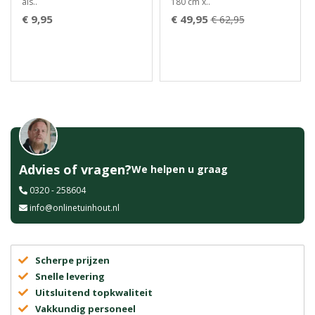
als..
180 cm x..
€ 9,95
€ 49,95
€ 62,95
Advies of vragen?
We helpen u graag
0320 - 258604
info@onlinetuinhout.nl
Scherpe prijzen
Snelle levering
Uitsluitend topkwaliteit
Vakkundig personeel