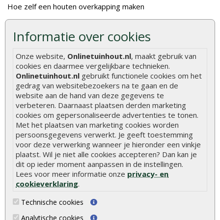
Hoe zelf een houten overkapping maken
Hoe zelf een vlonder leggen
Informatie over cookies
Hoe betonpaal plaatsen
Onze website,
Onlinetuinhout.nl
, maakt gebruik van
Hoe schutting plaatsen
cookies en daarmee vergelijkbare technieken.
De 9 beste tuinschermen van Onlinetuinhout.nl
Onlinetuinhout.nl
gebruikt functionele cookies om het
gedrag van websitebezoekers na te gaan en de
Stijlvolle houtsoorten voor in de tuin
website aan de hand van deze gegevens te
Duurzame tuin
verbeteren. Daarnaast plaatsen derden marketing
cookies om gepersonaliseerde advertenties te tonen.
Welke palen voor een schapenhek
Met het plaatsen van marketing cookies worden
persoonsgegevens verwerkt. Je geeft toestemming
Alle populaire categorieën
voor deze verwerking wanneer je hieronder een vinkje
plaatst. Wil je niet alle cookies accepteren? Dan kan je
Tuinhout
Tuindeuren
dit op ieder moment aanpassen in de instellingen.
Lees voor meer informatie onze
privacy- en
Schutting
Tuinschermen
cookieverklaring
.
Vlonderplanken
Schuttingplanken
Technische cookies
Tuinpalen
Steigerplanken
Analytische cookies