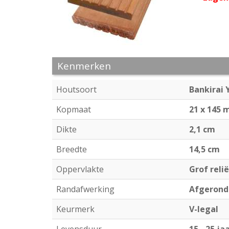
Kenmerken
Houtsoort
Bankirai 
Kopmaat
21 x 145
Dikte
2,1 cm
Breedte
14,5 cm
Oppervlakte
Grof reli
Randafwerking
Afgerond
Keurmerk
V-legal