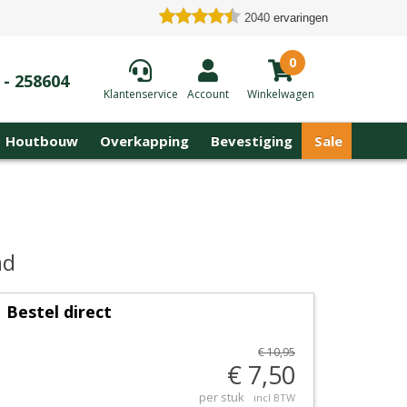
2040
ervaringen
0
 - 258604
Klantenservice
Account
Winkelwagen
Houtbouw
Overkapping
Bevestiging
Sale
ad
Bestel direct
€ 10,95
€ 7,50
per stuk
incl BTW