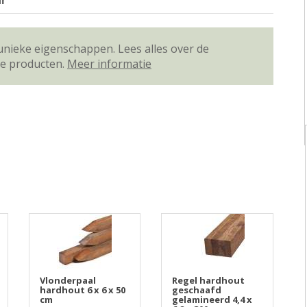
ar
unieke eigenschappen. Lees alles over de
ze producten.
Meer informatie
Vlonderpaal
Regel hardhout
hardhout 6 x 6 x 50
geschaafd
cm
gelamineerd 4,4 x