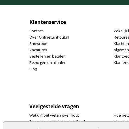
Klantenservice
Contact
Zakelijk 
Over Onlinetuinhout.nl
Retourz
Showroom
Klachte
Vacatures
Algemen
Bestellen en betalen
Klantbe
Bezorgen en afhalen
Klantens
Blog
Veelgestelde vragen
Wat u moet weten over hout
Hoe bet
Berekenen van de hoeveelheid
Hoe schu
Foto's en voorbeelden
De 9 bes