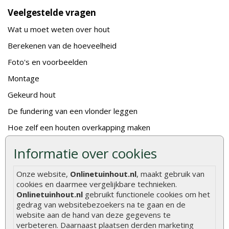
Veelgestelde vragen
Wat u moet weten over hout
Berekenen van de hoeveelheid
Foto's en voorbeelden
Montage
Gekeurd hout
De fundering van een vlonder leggen
Hoe zelf een houten overkapping maken
Hoe zelf een vlonder leggen
Informatie over cookies
Hoe betonpaal plaatsen
Onze website,
Onlinetuinhout.nl
, maakt gebruik van
Hoe schutting plaatsen
cookies en daarmee vergelijkbare technieken.
Onlinetuinhout.nl
gebruikt functionele cookies om het
De 9 beste tuinschermen van Onlinetuinhout.nl
gedrag van websitebezoekers na te gaan en de
Stijlvolle houtsoorten voor in de tuin
website aan de hand van deze gegevens te
verbeteren. Daarnaast plaatsen derden marketing
Duurzame tuin