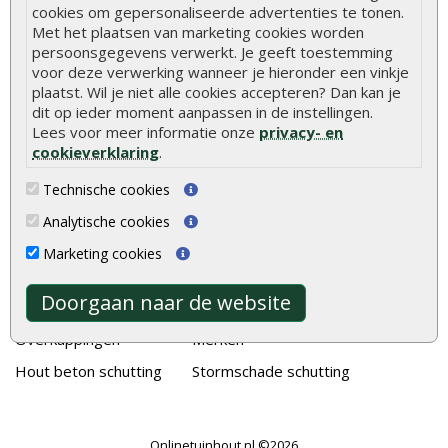
cookies om gepersonaliseerde advertenties te tonen.
Welke palen voor een schapenhek
Met het plaatsen van marketing cookies worden
persoonsgegevens verwerkt. Je geeft toestemming
voor deze verwerking wanneer je hieronder een vinkje
Alle populaire categorieën
plaatst. Wil je niet alle cookies accepteren? Dan kan je
dit op ieder moment aanpassen in de instellingen.
Tuinhout
Tuindeuren
Lees voor meer informatie onze
privacy- en
Schutting
Tuinschermen
cookieverklaring
.
Vlonderplanken
Schuttingplanken
Technische cookies
Tuinpalen
Steigerplanken
Analytische cookies
Tuinhekken
Douglas hout
Marketing cookies
Tuinhuizen
Rabatdelen
Doorgaan naar de website
Blokhutten
Aanbiedingen
Overkappingen
Merken
Hout beton schutting
Stormschade schutting
Onlinetuinhout.nl ©2026