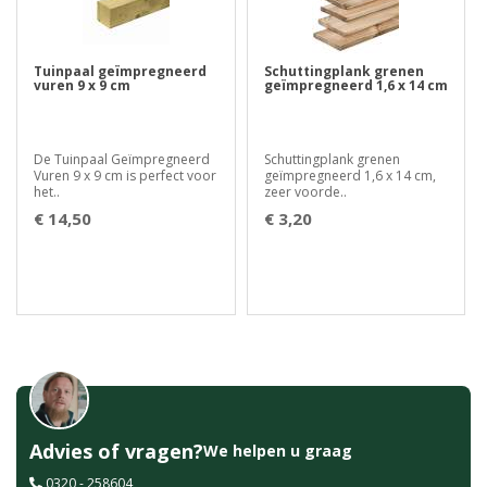
Tuinpaal geïmpregneerd
Schuttingplank grenen
vuren 9 x 9 cm
geïmpregneerd 1,6 x 14 cm
De Tuinpaal Geïmpregneerd
Schuttingplank grenen
Vuren 9 x 9 cm is perfect voor
geïmpregneerd 1,6 x 14 cm,
het..
zeer voorde..
€ 14,50
€ 3,20
Advies of vragen?
We helpen u graag
0320 - 258604