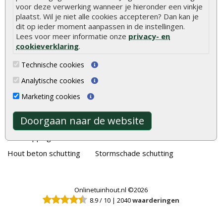
voor deze verwerking wanneer je hieronder een vinkje
Alle populaire categorieën
plaatst. Wil je niet alle cookies accepteren? Dan kan je
dit op ieder moment aanpassen in de instellingen.
Tuinhout
Tuindeuren
Lees voor meer informatie onze
privacy- en
Schutting
Tuinschermen
cookieverklaring
.
Vlonderplanken
Schuttingplanken
Technische cookies
Tuinpalen
Steigerplanken
Analytische cookies
Tuinhekken
Douglas hout
Marketing cookies
Tuinhuizen
Rabatdelen
Doorgaan naar de website
Blokhutten
Aanbiedingen
Overkappingen
Merken
Hout beton schutting
Stormschade schutting
Onlinetuinhout.nl ©2026
8.9
/
10
|
2040
waarderingen