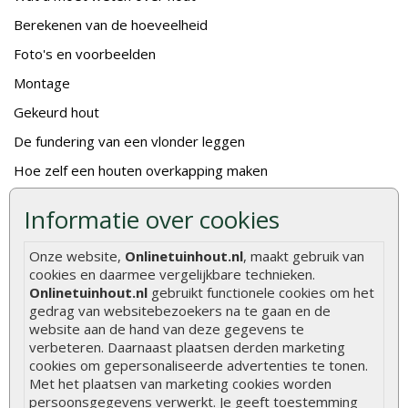
Berekenen van de hoeveelheid
Foto's en voorbeelden
Montage
Gekeurd hout
De fundering van een vlonder leggen
Hoe zelf een houten overkapping maken
Hoe zelf een vlonder leggen
Informatie over cookies
Hoe betonpaal plaatsen
Onze website,
Onlinetuinhout.nl
, maakt gebruik van
Hoe schutting plaatsen
cookies en daarmee vergelijkbare technieken.
De 9 beste tuinschermen van Onlinetuinhout.nl
Onlinetuinhout.nl
gebruikt functionele cookies om het
gedrag van websitebezoekers na te gaan en de
Stijlvolle houtsoorten voor in de tuin
website aan de hand van deze gegevens te
verbeteren. Daarnaast plaatsen derden marketing
Duurzame tuin
cookies om gepersonaliseerde advertenties te tonen.
Welke palen voor een schapenhek
Met het plaatsen van marketing cookies worden
persoonsgegevens verwerkt. Je geeft toestemming