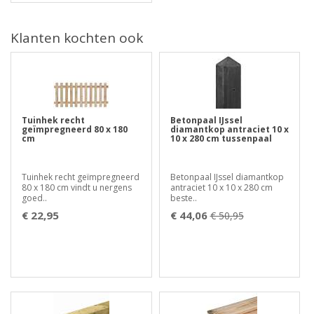
Klanten kochten ook
Tuinhek recht
Betonpaal IJssel
geïmpregneerd 80 x 180
diamantkop antraciet 10 x
cm
10 x 280 cm tussenpaal
Tuinhek recht geïmpregneerd
Betonpaal IJssel diamantkop
80 x 180 cm vindt u nergens
antraciet 10 x 10 x 280 cm
goed..
beste..
€ 22,95
€ 44,06
€ 50,95