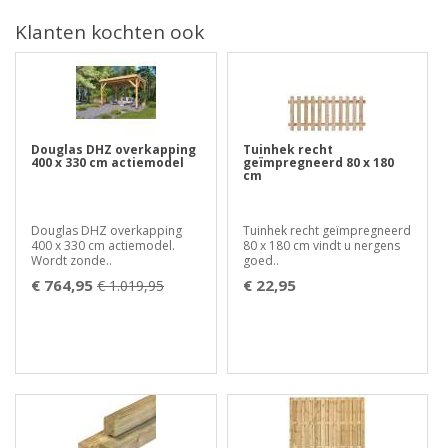
Klanten kochten ook
Douglas DHZ overkapping
Tuinhek recht
400 x 330 cm actiemodel
geïmpregneerd 80 x 180
cm
Douglas DHZ overkapping
Tuinhek recht geïmpregneerd
400 x 330 cm actiemodel.
80 x 180 cm vindt u nergens
Wordt zonde..
goed..
€ 764,95
€ 22,95
€ 1.019,95