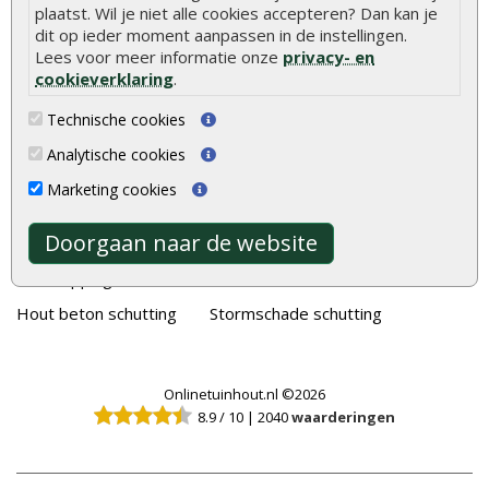
plaatst. Wil je niet alle cookies accepteren? Dan kan je
Tuinhout
Tuindeuren
dit op ieder moment aanpassen in de instellingen.
Lees voor meer informatie onze
privacy- en
Schutting
Tuinschermen
cookieverklaring
.
Vlonderplanken
Schuttingplanken
Technische cookies
Tuinpalen
Steigerplanken
Analytische cookies
Tuinhekken
Douglas hout
Marketing cookies
Tuinhuizen
Rabatdelen
Doorgaan naar de website
Blokhutten
Aanbiedingen
Overkappingen
Merken
Hout beton schutting
Stormschade schutting
Onlinetuinhout.nl ©2026
8.9
/
10
|
2040
waarderingen