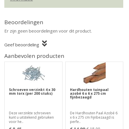
Beoordelingen
Er zijn geen beoordelingen voor dit product.
Geef beoordeling
Aanbevolen producten
Schroeven verzinkt 4 x 30
Hardhouten tuinpaal
mm torx (per 200 stuks)
azobé 6 x 6 x 275 cm
fijnbezaagd
Deze verzinkte schroeven
De Hardhouten Paal Azobé 6
kunt u uitstekend gebruiken
x 6 x 275 cm Fijnbezaagd is
voor he..
perfe..
€ 8,45
€ 14,99
€ 18,00