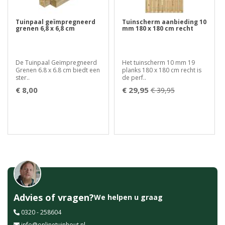
Tuinpaal geïmpregneerd
Tuinscherm aanbieding 10
grenen 6,8 x 6,8 cm
mm 180 x 180 cm recht
De Tuinpaal Geïmpregneerd
Het tuinscherm 10 mm 19
Grenen 6.8 x 6.8 cm biedt een
planks 180 x 180 cm recht is
ster..
de perf..
€ 8,00
€ 29,95
€ 39,95
Advies of vragen?
We helpen u graag
0320 - 258604
info@onlinetuinhout.nl