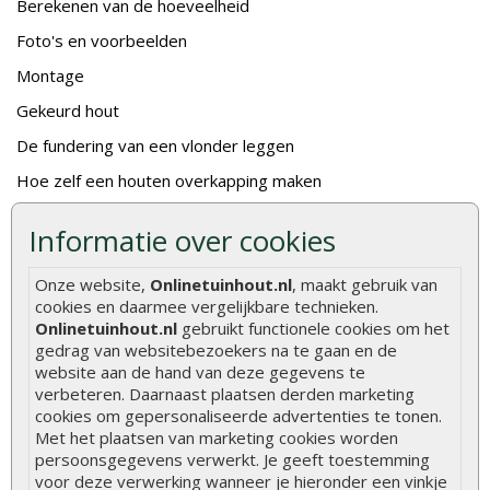
Berekenen van de hoeveelheid
Foto's en voorbeelden
Montage
Gekeurd hout
De fundering van een vlonder leggen
Hoe zelf een houten overkapping maken
Hoe zelf een vlonder leggen
Informatie over cookies
Hoe betonpaal plaatsen
Onze website,
Onlinetuinhout.nl
, maakt gebruik van
Hoe schutting plaatsen
cookies en daarmee vergelijkbare technieken.
De 9 beste tuinschermen van Onlinetuinhout.nl
Onlinetuinhout.nl
gebruikt functionele cookies om het
gedrag van websitebezoekers na te gaan en de
Stijlvolle houtsoorten voor in de tuin
website aan de hand van deze gegevens te
verbeteren. Daarnaast plaatsen derden marketing
Duurzame tuin
cookies om gepersonaliseerde advertenties te tonen.
Welke palen voor een schapenhek
Met het plaatsen van marketing cookies worden
persoonsgegevens verwerkt. Je geeft toestemming
voor deze verwerking wanneer je hieronder een vinkje
Alle populaire categorieën