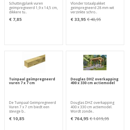
Schuttingplank vuren
Vlonder totaalpakket
geïmpregneerd 1,9 x 14,5 cm,
geïmpregneerd 28 mm wit
dikkere tu..
verzinkte schro..
€ 7,85
€ 33,95
€ 40,95
Tuinpaal geïmpregneerd
Douglas DHZ overkapping
vuren 7 x 7 cm
400 x 330 cm actiemodel
De Tuinpaal Geïmpregneerd
Douglas DHZ overkapping
Vuren 7 x 7 cm biedt een
400 x 330 cm actiemodel.
stevige b..
Wordt zonde..
€ 10,85
€ 764,95
€ 1.019,95