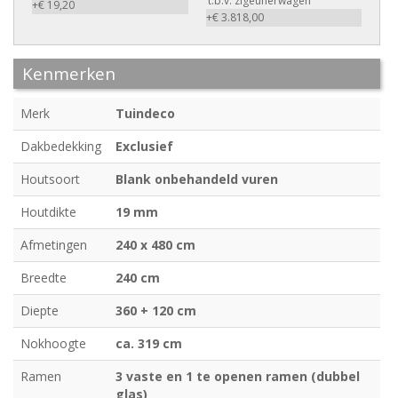
t.b.v. zigeunerwagen
+€ 19,20
+€ 3.818,00
Kenmerken
Merk
Tuindeco
Dakbedekking
Exclusief
Houtsoort
Blank onbehandeld vuren
Houtdikte
19 mm
Afmetingen
240 x 480 cm
Breedte
240 cm
Diepte
360 + 120 cm
Nokhoogte
ca. 319 cm
Ramen
3 vaste en 1 te openen ramen (dubbel
glas)