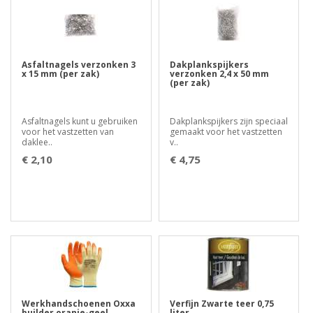
Asfaltnagels verzonken 3
Dakplankspijkers
x 15 mm (per zak)
verzonken 2,4 x 50 mm
(per zak)
Asfaltnagels kunt u gebruiken
Dakplankspijkers zijn speciaal
voor het vastzetten van
gemaakt voor het vastzetten
daklee..
v..
€ 2,10
€ 4,75
Werkhandschoenen Oxxa
Verfijn Zwarte teer 0,75
builder oranje-geel
liter