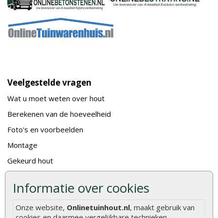
Veelgestelde vragen
Wat u moet weten over hout
Berekenen van de hoeveelheid
Foto's en voorbeelden
Montage
Gekeurd hout
De fundering van een vlonder leggen
Informatie over cookies
Hoe zelf een houten overkapping maken
Onze website,
Onlinetuinhout.nl
, maakt gebruik van
Hoe zelf een vlonder leggen
cookies en daarmee vergelijkbare technieken.