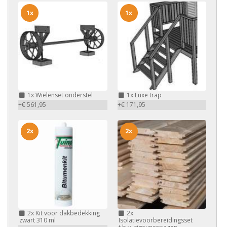
1x
1x
1x
Wielenset onderstel
1x
Luxe trap
+€ 561,95
+€ 171,95
2x
2x
2x
Kit voor dakbedekking
2x
zwart 310 ml
Isolatievoorbereidingsset