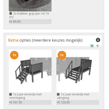
2x
Dakleer grijs per rol 10
m2
+€ 89,90
Extra
opties (meerdere keuzes mogelijk)
1x
1x
1x
Luxe veranda met
1x
Luxe veranda met
vooringang
zijingang
+€ 561,95
+€ 726,95