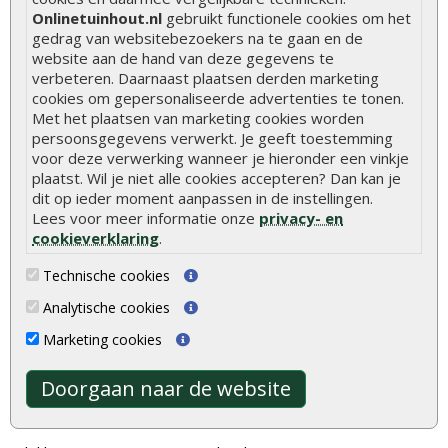
Hoe betonpaal plaatsen
Onlinetuinhout.nl
gebruikt functionele cookies om het
gedrag van websitebezoekers na te gaan en de
Hoe schutting plaatsen
website aan de hand van deze gegevens te
verbeteren. Daarnaast plaatsen derden marketing
De 9 beste tuinschermen van Onlinetuinhout.nl
cookies om gepersonaliseerde advertenties te tonen.
Stijlvolle houtsoorten voor in de tuin
Met het plaatsen van marketing cookies worden
persoonsgegevens verwerkt. Je geeft toestemming
Duurzame tuin
voor deze verwerking wanneer je hieronder een vinkje
Welke palen voor een schapenhek
plaatst. Wil je niet alle cookies accepteren? Dan kan je
dit op ieder moment aanpassen in de instellingen.
Lees voor meer informatie onze
privacy- en
Alle populaire categorieën
cookieverklaring
.
Tuinhout
Tuindeuren
Technische cookies
Schutting
Tuinschermen
Analytische cookies
Vlonderplanken
Schuttingplanken
Marketing cookies
Tuinpalen
Steigerplanken
Doorgaan naar de website
Tuinhekken
Douglas hout
Tuinhuizen
Rabatdelen