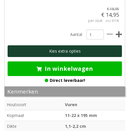
€ 18,95
€ 14,95
per stuk
incl BTW
Aantal
Kies extra opties
In winkelwagen
Direct leverbaar!
Kenmerken
Houtsoort
Vuren
Kopmaat
11-22 x 195 mm
Dikte
1,1-2,2 cm