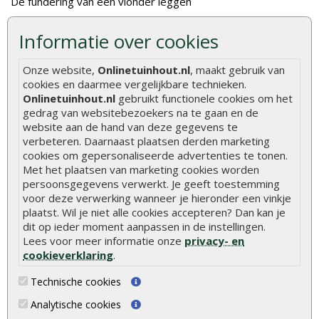
De fundering van een vlonder leggen
Hoe zelf een houten overkapping maken
Informatie over cookies
Hoe zelf een vlonder leggen
Onze website,
Onlinetuinhout.nl
, maakt gebruik van
Hoe betonpaal plaatsen
cookies en daarmee vergelijkbare technieken.
Hoe schutting plaatsen
Onlinetuinhout.nl
gebruikt functionele cookies om het
gedrag van websitebezoekers na te gaan en de
De 9 beste tuinschermen van Onlinetuinhout.nl
website aan de hand van deze gegevens te
verbeteren. Daarnaast plaatsen derden marketing
Stijlvolle houtsoorten voor in de tuin
cookies om gepersonaliseerde advertenties te tonen.
Duurzame tuin
Met het plaatsen van marketing cookies worden
persoonsgegevens verwerkt. Je geeft toestemming
Welke palen voor een schapenhek
voor deze verwerking wanneer je hieronder een vinkje
plaatst. Wil je niet alle cookies accepteren? Dan kan je
Alle populaire categorieën
dit op ieder moment aanpassen in de instellingen.
Lees voor meer informatie onze
privacy- en
Tuinhout
Tuindeuren
cookieverklaring
.
Schutting
Tuinschermen
Technische cookies
Vlonderplanken
Schuttingplanken
Analytische cookies
Tuinpalen
Steigerplanken