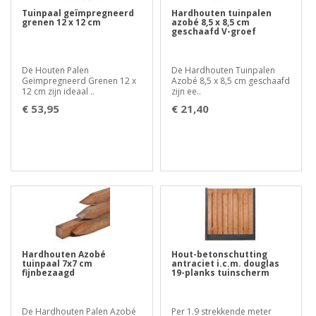
Tuinpaal geïmpregneerd
Hardhouten tuinpalen
grenen 12 x 12 cm
azobé 8,5 x 8,5 cm
geschaafd V-groef
De Houten Palen
De Hardhouten Tuinpalen
Geïmpregneerd Grenen 12 x
Azobé 8,5 x 8,5 cm geschaafd
12 cm zijn ideaal ..
zijn ee..
€ 53,95
€ 21,40
Hardhouten Azobé
Hout-betonschutting
tuinpaal 7x7 cm
antraciet i.c.m. douglas
fijnbezaagd
19-planks tuinscherm
De Hardhouten Palen Azobé
Per 1.9 strekkende meter