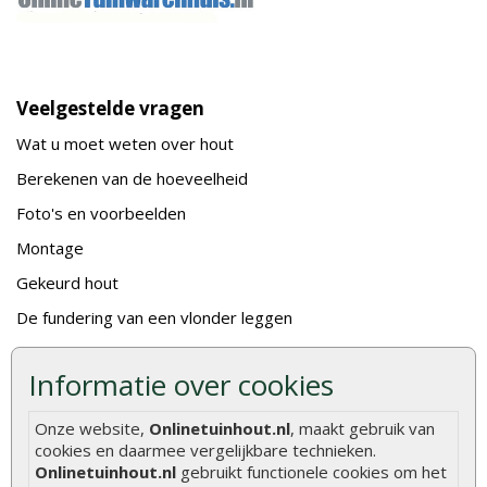
Veelgestelde vragen
Wat u moet weten over hout
Berekenen van de hoeveelheid
Foto's en voorbeelden
Montage
Gekeurd hout
De fundering van een vlonder leggen
Hoe zelf een houten overkapping maken
Informatie over cookies
Hoe zelf een vlonder leggen
Hoe betonpaal plaatsen
Onze website,
Onlinetuinhout.nl
, maakt gebruik van
cookies en daarmee vergelijkbare technieken.
Hoe schutting plaatsen
Onlinetuinhout.nl
gebruikt functionele cookies om het