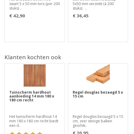
zwart 5 x 50 mm torx (per 200
5x50 mm verzinkt (à 200
stuks) ..
stuks) ..
€ 42,90
€ 36,45
Klanten kochten ook
Tuinscherm hardhout
Regel douglas bezaagd 5 x
aanbieding 14 mm 180 x
15 cm
180 cm recht
Het tuinscherm hardhout 14
Regel douglas bezaagd 5 x 15
mm 180 x 180 cm recht biedt
cm, zeer stevige balken
een d..
geschik..
€ 20,95