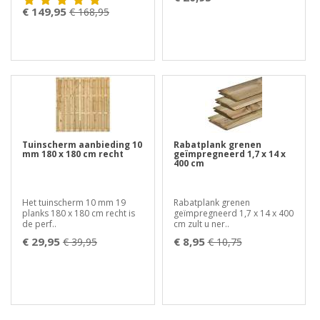
€ 149,95
€ 168,95
Tuinscherm aanbieding 10
Rabatplank grenen
mm 180 x 180 cm recht
geïmpregneerd 1,7 x 14 x
400 cm
Het tuinscherm 10 mm 19
Rabatplank grenen
planks 180 x 180 cm recht is
geïmpregneerd 1,7 x 14 x 400
de perf..
cm zult u ner..
€ 29,95
€ 8,95
€ 39,95
€ 10,75