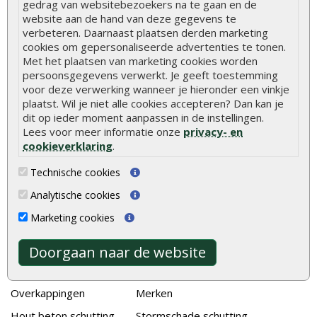
gedrag van websitebezoekers na te gaan en de
De 9 beste tuinschermen van Onlinetuinhout.nl
website aan de hand van deze gegevens te
Stijlvolle houtsoorten voor in de tuin
verbeteren. Daarnaast plaatsen derden marketing
cookies om gepersonaliseerde advertenties te tonen.
Duurzame tuin
Met het plaatsen van marketing cookies worden
Welke palen voor een schapenhek
persoonsgegevens verwerkt. Je geeft toestemming
voor deze verwerking wanneer je hieronder een vinkje
plaatst. Wil je niet alle cookies accepteren? Dan kan je
Alle populaire categorieën
dit op ieder moment aanpassen in de instellingen.
Lees voor meer informatie onze
privacy- en
Tuinhout
Tuindeuren
cookieverklaring
.
Schutting
Tuinschermen
Technische cookies
Vlonderplanken
Schuttingplanken
Analytische cookies
Tuinpalen
Steigerplanken
Marketing cookies
Tuinhekken
Douglas hout
Tuinhuizen
Rabatdelen
Doorgaan naar de website
Blokhutten
Aanbiedingen
Overkappingen
Merken
Hout beton schutting
Stormschade schutting