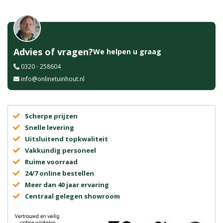
Advies of vragen?
We helpen u graag
0320 - 258604
info@onlinetuinhout.nl
Scherpe prijzen
Snelle levering
Uitsluitend topkwaliteit
Vakkundig personeel
Ruime voorraad
24/7 online bestellen
Meer dan 40 jaar ervaring
Centraal gelegen showroom