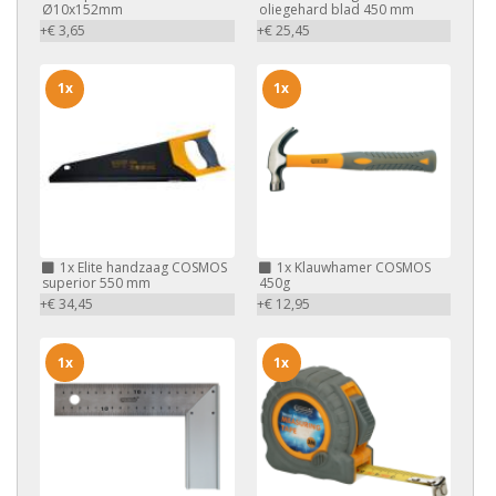
Ø10x152mm
oliegehard blad 450 mm
+€ 3,65
+€ 25,45
1x
1x
1x
Elite handzaag COSMOS
1x
Klauwhamer COSMOS
superior 550 mm
450g
+€ 34,45
+€ 12,95
1x
1x