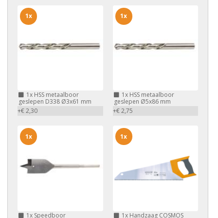
1x
1x
1x
HSS metaalboor
1x
HSS metaalboor
geslepen D338 Ø3x61 mm
geslepen Ø5x86 mm
+€ 2,30
+€ 2,75
1x
1x
1x
Speedboor
1x
Handzaag COSMOS