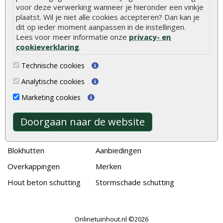
voor deze verwerking wanneer je hieronder een vinkje
Welke palen voor een schapenhek
plaatst. Wil je niet alle cookies accepteren? Dan kan je
dit op ieder moment aanpassen in de instellingen.
Lees voor meer informatie onze
privacy- en
Alle populaire categorieën
cookieverklaring
.
Tuinhout
Tuindeuren
Technische cookies
Schutting
Tuinschermen
Analytische cookies
Vlonderplanken
Schuttingplanken
Marketing cookies
Tuinpalen
Steigerplanken
Tuinhekken
Douglas hout
Doorgaan naar de website
Tuinhuizen
Rabatdelen
Blokhutten
Aanbiedingen
Overkappingen
Merken
Hout beton schutting
Stormschade schutting
Onlinetuinhout.nl ©2026