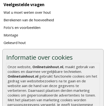
Veelgestelde vragen
Wat u moet weten over hout
Berekenen van de hoeveelheid
Foto's en voorbeelden
Montage
Gekeurd hout
De fundering van een vlonder leggen
Informatie over cookies
Hoe zelf een houten overkapping maken
Hoe zelf een vlonder leggen
Onze website,
Onlinetuinhout.nl
, maakt gebruik van
cookies en daarmee vergelijkbare technieken.
Hoe betonpaal plaatsen
Onlinetuinhout.nl
gebruikt functionele cookies om het
gedrag van websitebezoekers na te gaan en de
Hoe schutting plaatsen
website aan de hand van deze gegevens te
De 9 beste tuinschermen van Onlinetuinhout.nl
verbeteren. Daarnaast plaatsen derden marketing
cookies om gepersonaliseerde advertenties te tonen.
Stijlvolle houtsoorten voor in de tuin
Met het plaatsen van marketing cookies worden
Duurzame tuin
persoonsgegevens verwerkt. Je geeft toestemming