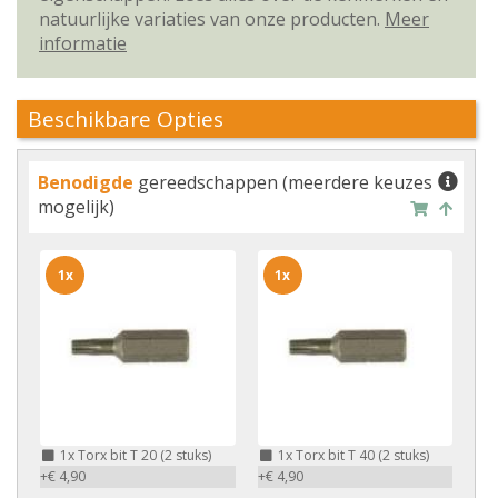
natuurlijke variaties van onze producten.
Meer
informatie
Beschikbare Opties
Benodigde
gereedschappen (meerdere keuzes
mogelijk)
1x
1x
1x
Torx bit T 20 (2 stuks)
1x
Torx bit T 40 (2 stuks)
+€ 4,90
+€ 4,90