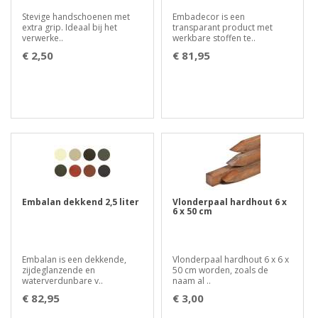
Stevige handschoenen met
Embadecor is een
extra grip. Ideaal bij het
transparant product met
verwerke..
werkbare stoffen te..
€ 2,50
€ 81,95
Embalan dekkend 2,5 liter
Vlonderpaal hardhout 6 x
6 x 50 cm
Embalan is een dekkende,
Vlonderpaal hardhout 6 x 6 x
zijdeglanzende en
50 cm worden, zoals de
waterverdunbare v..
naam al ..
€ 82,95
€ 3,00