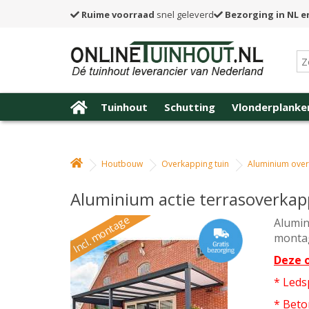
Ruime voorraad
snel geleverd
Bezorging in NL e
Tuinhout
Schutting
Vlonderplanke
Houtbouw
Overkapping tuin
Aluminium ove
Aluminium actie terrasoverka
Incl. montage
Alumin
montag
Deze o
* Leds
* Bet