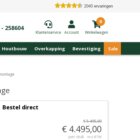
2040
ervaringen
0
 - 258604
Klantenservice
Account
Winkelwagen
Houtbouw
Overkapping
Bevestiging
Sale
 montage
age
Bestel direct
€ 5.495,00
€ 4.495,00
per stuk
incl BTW