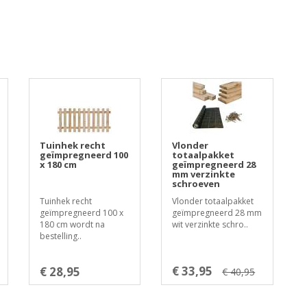
Tuinhek recht
Vlonder
geïmpregneerd 100
totaalpakket
x 180 cm
geïmpregneerd 28
mm verzinkte
schroeven
Tuinhek recht
Vlonder totaalpakket
geïmpregneerd 100 x
geïmpregneerd 28 mm
180 cm wordt na
wit verzinkte schro..
bestelling..
€ 33,95
€ 28,95
€ 40,95