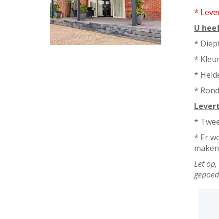
* Leve
U heef
* Diep
* Kleu
* Held
* Rond
Levert
* Twee
* Er w
maken 
Let op,
gepoede