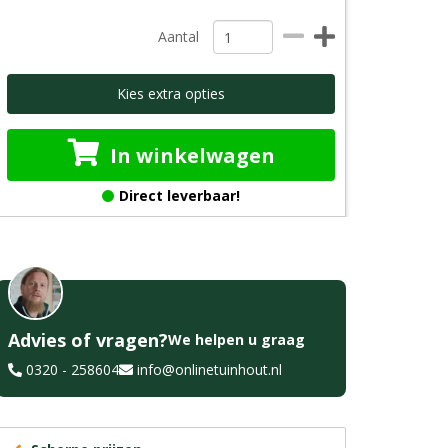
Aantal
Kies extra opties
In winkelwagen
Direct leverbaar!
Advies of vragen?
We helpen u graag
0320 - 258604
info@onlinetuinhout.nl