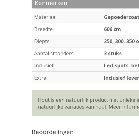
Kenmerken
Materiaal
Gepoedercoat
Breedte
606 cm
Diepte
250, 300, 350 
Aantal staanders
3 stuks
Inclusief
Led-spots, b
Extra
Inclusief lev
Hout is een natuurlijk product met unieke
natuurlijke variaties van hout.
Meer inform
Beoordelingen