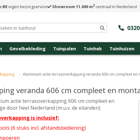
2
n BE
eigen bezorgservice
Showroom 11.000 m
centraal in Nederland
0320
n
Gevelbekleding
Tuinpalen
Tuinhek
Tuinhuizen
rkapping
Aluminium actie terrasoverkapping veranda 606 cm compleet en
pping veranda 606 cm compleet en mont
ium actie terrasoverkapping 606 cm compleet en
e door heel Nederland (m.u.v. de eilanden)
verkapping is inclusief:
pots (6 stuks incl. afstandsbediening)
onpoeren