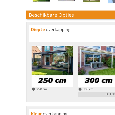
Beschikbare Opties
Diepte
overkapping
250 cm
300 cm
+€ 180
Kleur
overkapping