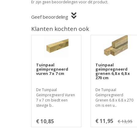
Er zijn geen beoordelingen voor dit product.
Geef beoordeling
Klanten kochten ook
Tuinpaal
Tuinpaal
geïmpregneerd
geïmpregneerd
vuren 7 x 7 cm
grenen 6,8 x 6,8 x
270 cm
De Tuinpaal
De Tuinpaal
Geïmpregneerd Vuren
Geïmpregneerd
7 x 7 cm biedt een
Grenen 6.8 x 6.8 x 270
stevige b..
cm is een u..
€ 11,95
€ 10,85
€ 13,95