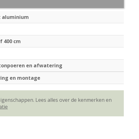
 aluminium
of 400 cm
etonpoeren en afwatering
ering en montage
 eigenschappen. Lees alles over de kenmerken en
atie