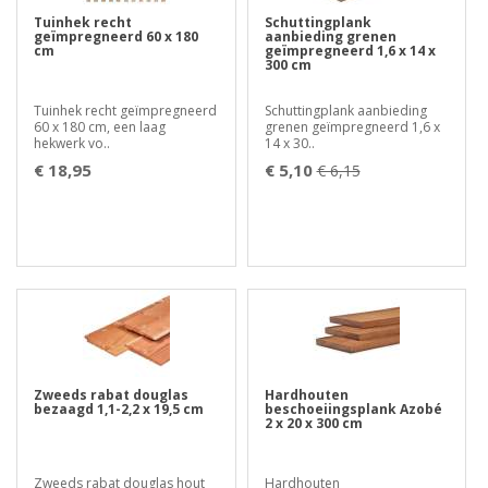
Tuinhek recht
Schuttingplank
geïmpregneerd 60 x 180
aanbieding grenen
cm
geïmpregneerd 1,6 x 14 x
300 cm
Tuinhek recht geïmpregneerd
Schuttingplank aanbieding
60 x 180 cm, een laag
grenen geïmpregneerd 1,6 x
hekwerk vo..
14 x 30..
€ 18,95
€ 5,10
€ 6,15
Zweeds rabat douglas
Hardhouten
bezaagd 1,1-2,2 x 19,5 cm
beschoeiingsplank Azobé
2 x 20 x 300 cm
Zweeds rabat douglas hout
Hardhouten