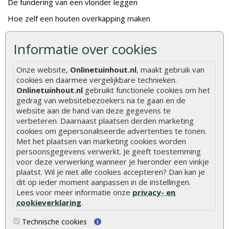
De fundering van een vlonder leggen
Hoe zelf een houten overkapping maken
Hoe zelf een vlonder leggen
Informatie over cookies
Hoe betonpaal plaatsen
Onze website,
Onlinetuinhout.nl
, maakt gebruik van
Hoe schutting plaatsen
cookies en daarmee vergelijkbare technieken.
De 9 beste tuinschermen van Onlinetuinhout.nl
Onlinetuinhout.nl
gebruikt functionele cookies om het
gedrag van websitebezoekers na te gaan en de
Stijlvolle houtsoorten voor in de tuin
website aan de hand van deze gegevens te
Duurzame tuin
verbeteren. Daarnaast plaatsen derden marketing
cookies om gepersonaliseerde advertenties te tonen.
Welke palen voor een schapenhek
Met het plaatsen van marketing cookies worden
persoonsgegevens verwerkt. Je geeft toestemming
voor deze verwerking wanneer je hieronder een vinkje
Alle populaire categorieën
plaatst. Wil je niet alle cookies accepteren? Dan kan je
Tuinhout
Tuindeuren
dit op ieder moment aanpassen in de instellingen.
Lees voor meer informatie onze
privacy- en
Schutting
Tuinschermen
cookieverklaring
.
Vlonderplanken
Schuttingplanken
Technische cookies
Tuinpalen
Steigerplanken