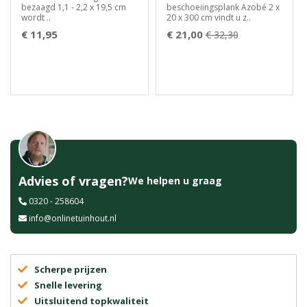
bezaagd 1,1 - 2,2 x 19,5 cm
beschoeiingsplank Azobé 2 x
wordt ..
20 x 300 cm vindt u z..
€ 11,95
€ 21,00
€ 32,30
Advies of vragen?
We helpen u graag
0320 - 258604
info@onlinetuinhout.nl
Scherpe prijzen
Snelle levering
Uitsluitend topkwaliteit