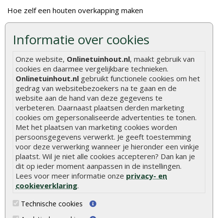
Hoe zelf een houten overkapping maken
Hoe zelf een vlonder leggen
Informatie over cookies
Hoe betonpaal plaatsen
Onze website,
Onlinetuinhout.nl
, maakt gebruik van
Hoe schutting plaatsen
cookies en daarmee vergelijkbare technieken.
De 9 beste tuinschermen van Onlinetuinhout.nl
Onlinetuinhout.nl
gebruikt functionele cookies om het
gedrag van websitebezoekers na te gaan en de
Stijlvolle houtsoorten voor in de tuin
website aan de hand van deze gegevens te
Duurzame tuin
verbeteren. Daarnaast plaatsen derden marketing
cookies om gepersonaliseerde advertenties te tonen.
Welke palen voor een schapenhek
Met het plaatsen van marketing cookies worden
persoonsgegevens verwerkt. Je geeft toestemming
Alle populaire categorieën
voor deze verwerking wanneer je hieronder een vinkje
plaatst. Wil je niet alle cookies accepteren? Dan kan je
Tuinhout
Tuindeuren
dit op ieder moment aanpassen in de instellingen.
Lees voor meer informatie onze
privacy- en
Schutting
Tuinschermen
cookieverklaring
.
Vlonderplanken
Schuttingplanken
Technische cookies
Tuinpalen
Steigerplanken