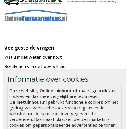
Veelgestelde vragen
Wat u moet weten over hout
Berekenen van de hoeveelheid
Foto's en voorbeelden
Informatie over cookies
Montage
Onze website,
Onlinetuinhout.nl
, maakt gebruik van
Gekeurd hout
cookies en daarmee vergelijkbare technieken.
Onlinetuinhout.nl
gebruikt functionele cookies om het
De fundering van een vlonder leggen
gedrag van websitebezoekers na te gaan en de
Hoe zelf een houten overkapping maken
website aan de hand van deze gegevens te
verbeteren. Daarnaast plaatsen derden marketing
Hoe zelf een vlonder leggen
cookies om gepersonaliseerde advertenties te tonen.