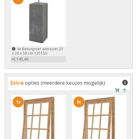
4x
Betonpoer antraciet 20
x 20 x 58 cm 135150
+€ 145,40
Extra
opties (meerdere keuzes mogelijk)
1x
2x