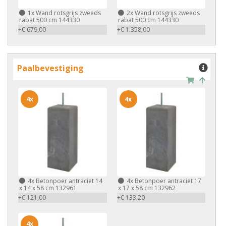
1x
Wand rotsgrijs zweeds
2x
Wand rotsgrijs zweeds
rabat 500 cm 144330
rabat 500 cm 144330
+€ 679,00
+€ 1.358,00
Paalbevestiging
4x
4x
4x
Betonpoer antraciet 14
4x
Betonpoer antraciet 17
x 14 x 58 cm 132961
x 17 x 58 cm 132962
+€ 121,00
+€ 133,20
4x