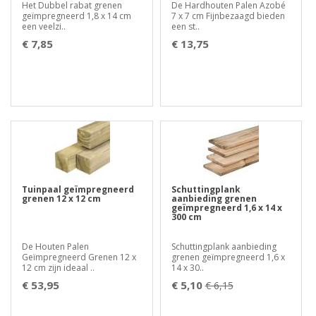
Het Dubbel rabat grenen
De Hardhouten Palen Azobé
geïmpregneerd 1,8 x 14 cm
7 x 7 cm Fijnbezaagd bieden
een veelzi..
een st..
€ 7,85
€ 13,75
Tuinpaal geïmpregneerd
Schuttingplank
grenen 12 x 12 cm
aanbieding grenen
geïmpregneerd 1,6 x 14 x
300 cm
De Houten Palen
Schuttingplank aanbieding
Geïmpregneerd Grenen 12 x
grenen geïmpregneerd 1,6 x
12 cm zijn ideaal ..
14 x 30..
€ 53,95
€ 5,10
€ 6,15