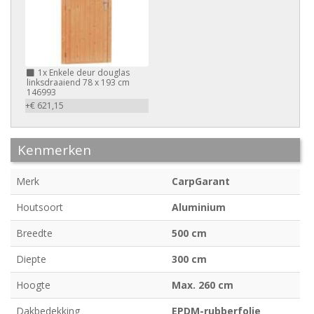
1x
Enkele deur douglas
linksdraaiend 78 x 193 cm
146993
+€ 621,15
Kenmerken
Merk
CarpGarant
Houtsoort
Aluminium
Breedte
500 cm
Diepte
300 cm
Hoogte
Max. 260 cm
Dakbedekking
EPDM-rubberfolie