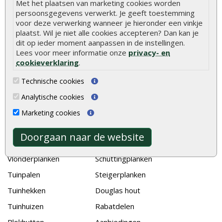
Met het plaatsen van marketing cookies worden
Hoe betonpaal plaatsen
persoonsgegevens verwerkt. Je geeft toestemming
Hoe schutting plaatsen
voor deze verwerking wanneer je hieronder een vinkje
plaatst. Wil je niet alle cookies accepteren? Dan kan je
De 9 beste tuinschermen van Onlinetuinhout.nl
dit op ieder moment aanpassen in de instellingen.
Lees voor meer informatie onze
privacy- en
Stijlvolle houtsoorten voor in de tuin
cookieverklaring
.
Duurzame tuin
Technische cookies
Welke palen voor een schapenhek
Analytische cookies
Alle populaire categorieën
Marketing cookies
Tuinhout
Tuindeuren
Doorgaan naar de website
Schutting
Tuinschermen
Vlonderplanken
Schuttingplanken
Tuinpalen
Steigerplanken
Tuinhekken
Douglas hout
Tuinhuizen
Rabatdelen
Blokhutten
Aanbiedingen