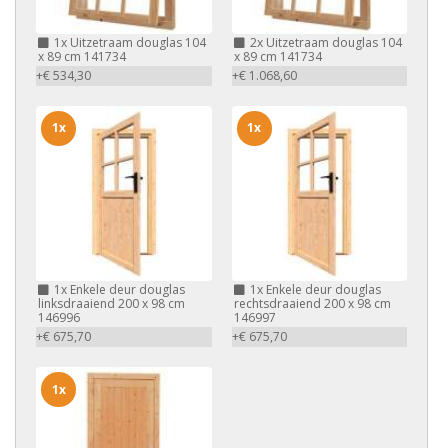
1x
Uitzetraam douglas 104
2x
Uitzetraam douglas 104
x 89 cm 141734
x 89 cm 141734
+€ 534,30
+€ 1.068,60
1x
1x
1x
Enkele deur douglas
1x
Enkele deur douglas
linksdraaiend 200 x 98 cm
rechtsdraaiend 200 x 98 cm
146996
146997
+€ 675,70
+€ 675,70
1x