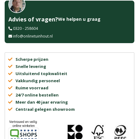
Advies of vragen?
We helpen u graag
0320 - 258604
info@onlinetuinhout.nl
Scherpe prijzen
Snelle levering
Uitsluitend topkwaliteit
Vakkundig personeel
Ruime voorraad
24/7 online bestellen
Meer dan 40 jaar ervaring
Centraal gelegen showroom