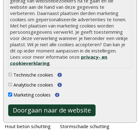
gedrag van websitebezoekers na te gaan en de
website aan de hand van deze gegevens te
Duurzame tuin
verbeteren. Daarnaast plaatsen derden marketing
cookies om gepersonaliseerde advertenties te tonen.
Welke palen voor een schapenhek
Met het plaatsen van marketing cookies worden
persoonsgegevens verwerkt. Je geeft toestemming
Alle populaire categorieën
voor deze verwerking wanneer je hieronder een vinkje
plaatst. Wil je niet alle cookies accepteren? Dan kan je
Tuinhout
Tuindeuren
dit op ieder moment aanpassen in de instellingen.
Schutting
Tuinschermen
Lees voor meer informatie onze
privacy- en
cookieverklaring
.
Vlonderplanken
Schuttingplanken
Technische cookies
Tuinpalen
Steigerplanken
Analytische cookies
Tuinhekken
Douglas hout
Marketing cookies
Tuinhuizen
Rabatdelen
Blokhutten
Aanbiedingen
Doorgaan naar de website
Overkappingen
Merken
Hout beton schutting
Stormschade schutting