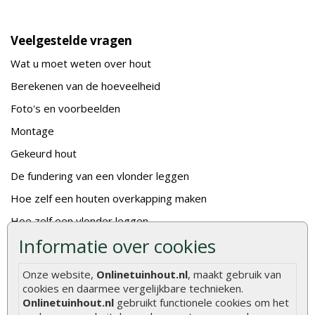
Veelgestelde vragen
Wat u moet weten over hout
Berekenen van de hoeveelheid
Foto's en voorbeelden
Montage
Gekeurd hout
De fundering van een vlonder leggen
Hoe zelf een houten overkapping maken
Hoe zelf een vlonder leggen
Informatie over cookies
Hoe betonpaal plaatsen
Hoe schutting plaatsen
Onze website,
Onlinetuinhout.nl
, maakt gebruik van
cookies en daarmee vergelijkbare technieken.
De 9 beste tuinschermen van Onlinetuinhout.nl
Onlinetuinhout.nl
gebruikt functionele cookies om het
Stijlvolle houtsoorten voor in de tuin