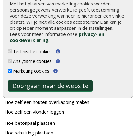
Met het plaatsen van marketing cookies worden
persoonsgegevens verwerkt. Je geeft toestemming
voor deze verwerking wanneer je hieronder een vinkje
plaatst. Wil je niet alle cookies accepteren? Dan kan je
dit op ieder moment aanpassen in de instellingen.
Veelgestelde vragen
Lees voor meer informatie onze
privacy- en
cookieverklaring
.
Wat u moet weten over hout
Technische cookies
Berekenen van de hoeveelheid
Analytische cookies
Foto's en voorbeelden
Marketing cookies
Montage
Gekeurd hout
Doorgaan naar de website
De fundering van een vlonder leggen
Hoe zelf een houten overkapping maken
Hoe zelf een vlonder leggen
Hoe betonpaal plaatsen
Hoe schutting plaatsen