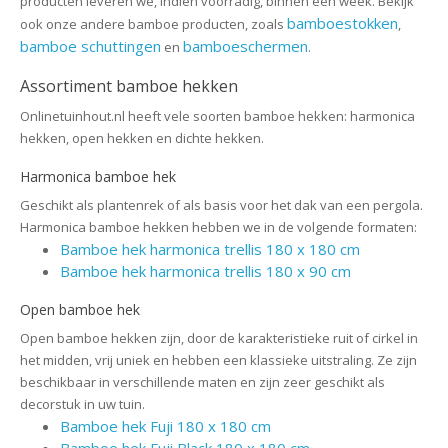
producten leveren we, indien voorradig, binnen één week. Bekijk
bamboestokken
ook onze andere bamboe producten, zoals
,
bamboe schuttingen
bamboeschermen
en
.
Assortiment bamboe hekken
Onlinetuinhout.nl heeft vele soorten bamboe hekken: harmonica
hekken, open hekken en dichte hekken.
Harmonica bamboe hek
Geschikt als plantenrek of als basis voor het dak van een pergola.
Harmonica bamboe hekken hebben we in de volgende formaten:
Bamboe hek harmonica trellis 180 x 180 cm
Bamboe hek harmonica trellis 180 x 90 cm
Open bamboe hek
Open bamboe hekken zijn, door de karakteristieke ruit of cirkel in
het midden, vrij uniek en hebben een klassieke uitstraling. Ze zijn
beschikbaar in verschillende maten en zijn zeer geschikt als
decorstuk in uw tuin.
Bamboe hek Fuji 180 x 180 cm
Bamboe hek Fuji Black 180 x 180 cm