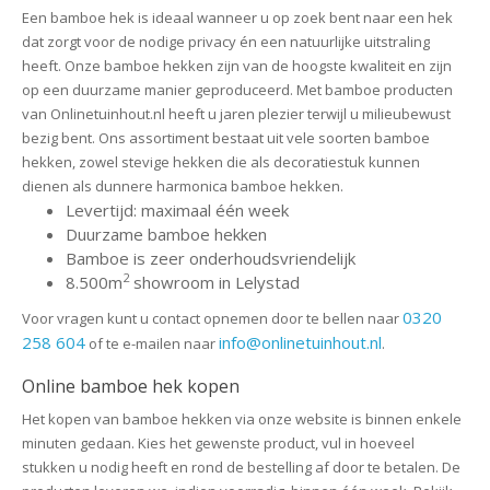
Een bamboe hek is ideaal wanneer u op zoek bent naar een hek
dat zorgt voor de nodige privacy én een natuurlijke uitstraling
heeft. Onze bamboe hekken zijn van de hoogste kwaliteit en zijn
op een duurzame manier geproduceerd. Met bamboe producten
van Onlinetuinhout.nl heeft u jaren plezier terwijl u milieubewust
bezig bent. Ons assortiment bestaat uit vele soorten bamboe
hekken, zowel stevige hekken die als decoratiestuk kunnen
dienen als dunnere harmonica bamboe hekken.
Levertijd: maximaal één week
Duurzame bamboe hekken
Bamboe is zeer onderhoudsvriendelijk
2
8.500m
showroom in Lelystad
0320
Voor vragen kunt u contact opnemen door te bellen naar
258 604
info@onlinetuinhout.nl
of te e-mailen naar
.
Online bamboe hek kopen
Het kopen van bamboe hekken via onze website is binnen enkele
minuten gedaan. Kies het gewenste product, vul in hoeveel
stukken u nodig heeft en rond de bestelling af door te betalen. De