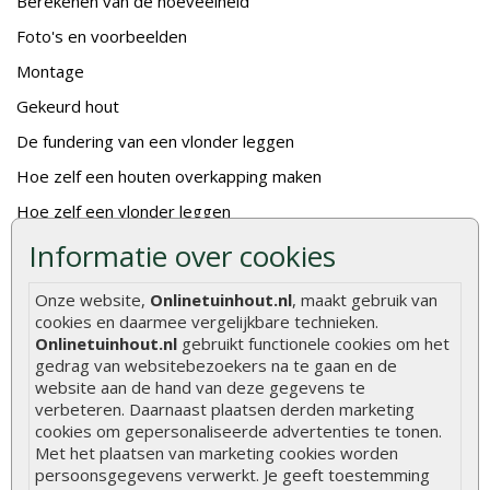
Berekenen van de hoeveelheid
Foto's en voorbeelden
Montage
Gekeurd hout
De fundering van een vlonder leggen
Hoe zelf een houten overkapping maken
Hoe zelf een vlonder leggen
Informatie over cookies
Hoe betonpaal plaatsen
Hoe schutting plaatsen
Onze website,
Onlinetuinhout.nl
, maakt gebruik van
cookies en daarmee vergelijkbare technieken.
De 9 beste tuinschermen van Onlinetuinhout.nl
Onlinetuinhout.nl
gebruikt functionele cookies om het
Stijlvolle houtsoorten voor in de tuin
gedrag van websitebezoekers na te gaan en de
website aan de hand van deze gegevens te
Duurzame tuin
verbeteren. Daarnaast plaatsen derden marketing
Welke palen voor een schapenhek
cookies om gepersonaliseerde advertenties te tonen.
Met het plaatsen van marketing cookies worden
persoonsgegevens verwerkt. Je geeft toestemming
Alle populaire categorieën