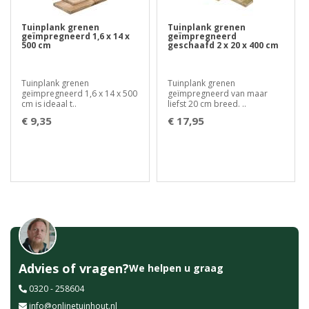
Tuinplank grenen
Tuinplank grenen
geïmpregneerd 1,6 x 14 x
geïmpregneerd
500 cm
geschaafd 2 x 20 x 400 cm
Tuinplank grenen
Tuinplank grenen
geïmpregneerd 1,6 x 14 x 500
geïmpregneerd van maar
cm is ideaal t..
liefst 20 cm breed. ..
€ 9,35
€ 17,95
Advies of vragen?
We helpen u graag
0320 - 258604
info@onlinetuinhout.nl