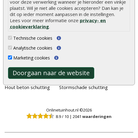
voor deze verwerking wanneer je hieronder een vinkje
plaatst. Wil je niet alle cookies accepteren? Dan kan je
Tuinhout
Tuindeuren
dit op ieder moment aanpassen in de instellingen.
Schutting
Tuinschermen
Lees voor meer informatie onze
privacy- en
cookieverklaring
.
Vlonderplanken
Schuttingplanken
Tuinpalen
Steigerplanken
Technische cookies
Tuinhekken
Douglas hout
Analytische cookies
Tuinhuizen
Rabatdelen
Marketing cookies
Blokhutten
Aanbiedingen
Doorgaan naar de website
Overkappingen
Merken
Hout beton schutting
Stormschade schutting
Onlinetuinhout.nl ©2026
8.9
/
10
|
2041
waarderingen